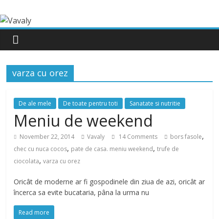
varza cu orez
De ale mele
De toate pentru toti
Sanatate si nutritie
Meniu de weekend
,
November 22, 2014
Vavaly
14 Comments
bors fasole
,
,
chec cu nuca cocos
pate de casa. meniu weekend
trufe de
,
ciocolata
varza cu orez
Oricât de moderne ar fi gospodinele din ziua de azi, oricât ar
încerca sa evite bucataria, pâna la urma nu
Read more