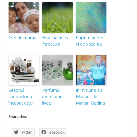
O zi de mama
Gradina de la
Parfum de tei
fereastra
si de vacanta
Sezonul
Parfumul
In misiune cu
cadourilor a
merelor în
Marian -de
început deja
livezi
Marian Godina
Share this:
Twitter
Facebook