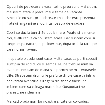
Optiuni de petrecere a vacantei nu prea sunt. Mai cititm,
mai iesim afara la joaca, mai o tema de vacanta.
Amintirile nu sunt prea clare.Ce imi e clar este prezenta
fratelui langa mine si dorinta noastra de evadare.
Copiii se duc la bunici. Se duc la mare. Poate si la munte.
Noi, si alti cativa ca noi, stam acasa. Dar suntem copii si
tanjim dupa natura, dupa libertate, dupa acel “la tara” pe
care noi nu il avem.
In spatele blocului sunt case. Multe case. La porti copacii
sunt plin de rod dulce si zemos. Nu ne trebuie mult sa
evadam. Ne luam de mana si o pornim pe misterioasele
ulite. Strabatem drumurile prafuite dintre case ca intr-o
adevarata aventura. Culegem din zbor visinele, ne
imbiem care sa culeaga mai multe. Gospodarii ne
privesc, ne indeamna.
Mai cad prada mainilor noastre si cate un corcodus,