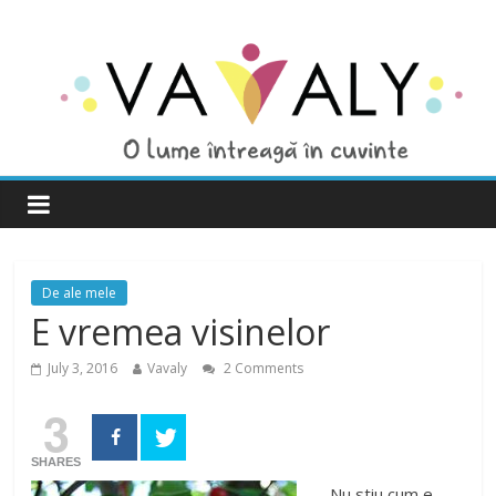
De ale mele
E vremea visinelor
July 3, 2016
Vavaly
2 Comments
3
SHARES
Nu stiu cum e