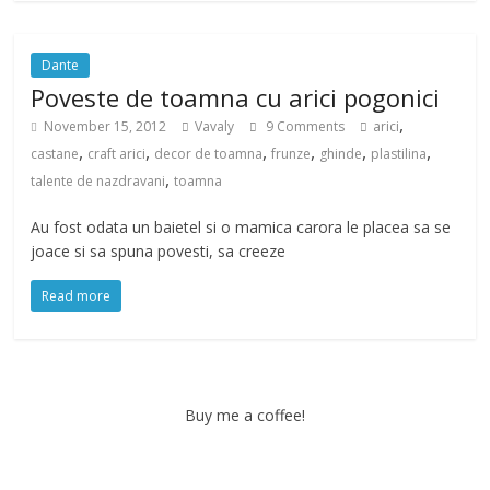
Dante
Poveste de toamna cu arici pogonici
,
November 15, 2012
Vavaly
9 Comments
arici
,
,
,
,
,
,
castane
craft arici
decor de toamna
frunze
ghinde
plastilina
,
talente de nazdravani
toamna
Au fost odata un baietel si o mamica carora le placea sa se
joace si sa spuna povesti, sa creeze
Read more
Buy me a coffee!