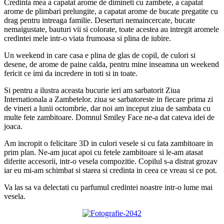
Credinta mea a capatat arome de dimineti cu zambete, a capatat
arome de plimbari prelungite, a capatat arome de bucate pregatite cu
drag pentru intreaga familie. Deserturi nemaincercate, bucate
nemaigustate, bauturi vii si colorate, toate acestea au intregit aromele
credintei mele intr-o viata frumoasa si plina de iubire.
Un weekend in care casa e plina de glas de copil, de culori si
desene, de arome de paine calda, pentru mine inseamna un weekend
fericit ce imi da incredere in toti si in toate.
Si pentru a ilustra aceasta bucurie ieri am sarbatorit Ziua
Internationala a Zambetelor. ziua se sarbatoreste in fiecare prima zi
de vineri a lunii octombrie, dar noi am inceput ziua de sambata cu
multe fete zambitoare. Domnul Smiley Face ne-a dat cateva idei de
joaca.
Am incropit o felicitare 3D in culori vesele si cu fata zambitoare in
prim plan. Ne-am jucat apoi cu fetele zambitoare si le-am atasat
diferite accesorii, intr-o vesela compozitie. Copilul s-a distrat grozav
iar eu mi-am schimbat si starea si credinta in ceea ce vreau si ce pot.
Va las sa va delectati cu parfumul credintei noastre intr-o lume mai
vesela.