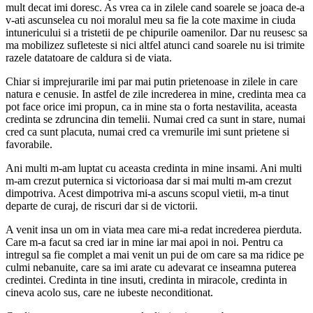
mult decat imi doresc. As vrea ca in zilele cand soarele se joaca de-a
v-ati ascunselea cu noi moralul meu sa fie la cote maxime in ciuda
intunericului si a tristetii de pe chipurile oamenilor. Dar nu reusesc sa
ma mobilizez sufleteste si nici altfel atunci cand soarele nu isi trimite
razele datatoare de caldura si de viata.
Chiar si imprejurarile imi par mai putin prietenoase in zilele in care
natura e cenusie. In astfel de zile increderea in mine, credinta mea ca
pot face orice imi propun, ca in mine sta o forta nestavilita, aceasta
credinta se zdruncina din temelii. Numai cred ca sunt in stare, numai
cred ca sunt placuta, numai cred ca vremurile imi sunt prietene si
favorabile.
Ani multi m-am luptat cu aceasta credinta in mine insami. Ani multi
m-am crezut puternica si victorioasa dar si mai multi m-am crezut
dimpotriva. Acest dimpotriva mi-a ascuns scopul vietii, m-a tinut
departe de curaj, de riscuri dar si de victorii.
A venit insa un om in viata mea care mi-a redat increderea pierduta.
Care m-a facut sa cred iar in mine iar mai apoi in noi. Pentru ca
intregul sa fie complet a mai venit un pui de om care sa ma ridice pe
culmi nebanuite, care sa imi arate cu adevarat ce inseamna puterea
credintei. Credinta in tine insuti, credinta in miracole, credinta in
cineva acolo sus, care ne iubeste neconditionat.