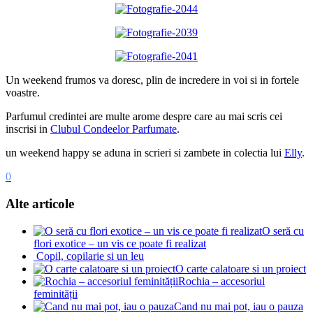
Un weekend frumos va doresc, plin de incredere in voi si in fortele
voastre.
Parfumul credintei are multe arome despre care au mai scris cei
inscrisi in
Clubul Condeelor Parfumate
.
un weekend happy se aduna in scrieri si zambete in colectia lui
Elly
.
0
Alte articole
O seră cu
flori exotice – un vis ce poate fi realizat
Copil, copilarie si un leu
O carte calatoare si un proiect
Rochia – accesoriul
feminității
Cand nu mai pot, iau o pauza