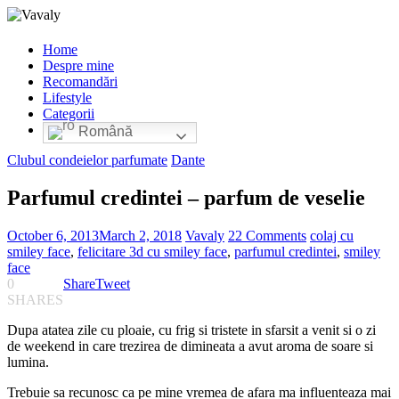
Home
Despre mine
Recomandări
Lifestyle
Categorii
Română
Clubul condeielor parfumate
Dante
Parfumul credintei – parfum de veselie
October 6, 2013
March 2, 2018
Vavaly
22 Comments
colaj cu
smiley face
,
felicitare 3d cu smiley face
,
parfumul credintei
,
smiley
face
0
Share
Tweet
SHARES
Dupa atatea zile cu ploaie, cu frig si tristete in sfarsit a venit si o zi
de weekend in care trezirea de dimineata a avut aroma de soare si
lumina.
Trebuie sa recunosc ca pe mine vremea de afara ma influenteaza mai