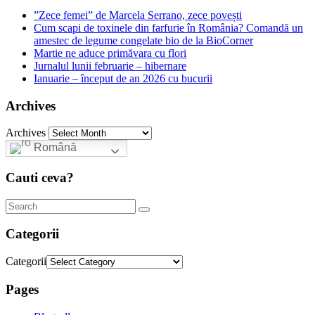
”Zece femei” de Marcela Serrano, zece povești
Cum scapi de toxinele din farfurie în România? Comandă un
amestec de legume congelate bio de la BioCorner
Martie ne aduce primăvara cu flori
Jurnalul lunii februarie – hibernare
Ianuarie – început de an 2026 cu bucurii
Archives
Archives
Română
Cauti ceva?
Categorii
Categorii
Pages