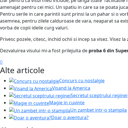
Dar pentru ca visul meu include, pe langa toate facilitatile 
amenajat pentru cei mici. Un spatiu in care sa se poata juca in
Pentru serile in care parintii sunt prinsi la un pahar si o v
asemnea, pentru zilele calduroase de vara, neaparat sa existe
vorba de copii ideile curg valuri.
Privesc pozele, citesc, inchid ochii si incep sa visez. Visez la
Dezvaluirea visului mi-a fost prilejuita de
proba 6 din Supe
0
Alte articole
Concurs cu nostalgie
Visand la America
Secretul sceptrului reginei
Magie in cuvinte
Un zambet intr-o stampila
Doar o aventura?