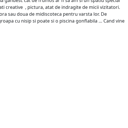
, ma gandesc cat de frumos ar fi sa am si un spatiu special
i creative , pictura, atat de indragite de micii vizitatori.
 o ora sau doua de midiscoteca pentru varsta lor. De
groapa cu nisip si poate si o piscina gonflabila … Cand vine