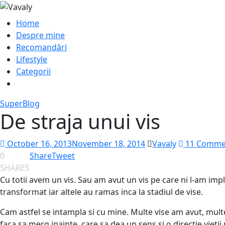
Home
Despre mine
Recomandări
Lifestyle
Categorii
SuperBlog
De straja unui vis
October 16, 2013
November 18, 2014
Vavaly
11 Comme
0
Share
Tweet
SHARES
Cu totii avem un vis. Sau am avut un vis pe care ni l-am impli
transformat iar altele au ramas inca la stadiul de vise.
Cam astfel se intampla si cu mine. Multe vise am avut, mul
faca sa merg inainte, care sa dea un sens si o directie vietii