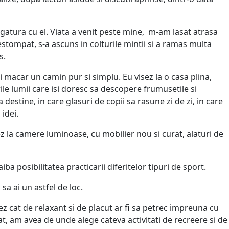
egatura cu el. Viata a venit peste mine, m-am lasat atrasa
estompat, s-a ascuns in colturile mintii si a ramas multa
s.
 macar un camin pur si simplu. Eu visez la o casa plina,
ile lumii care isi doresc sa descopere frumusetile si
estine, in care glasuri de copii sa rasune zi de zi, in care
idei.
ez la camere luminoase, cu mobilier nou si curat, alaturi de
ba posibilitatea practicarii diferitelor tipuri de sport.
a ai un astfel de loc.
ez cat de relaxant si de placut ar fi sa petrec impreuna cu
at, am avea de unde alege cateva activitati de recreere si de