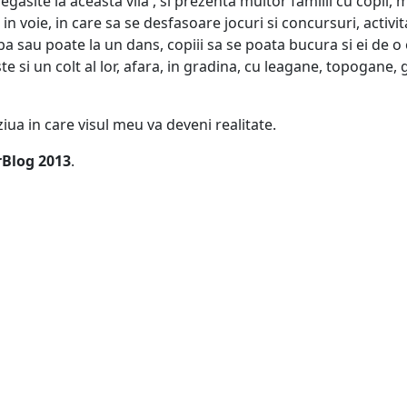
regasite la aceasta vila , si prezenta multor familii cu copii
 voie, in care sa se desfasoare jocuri si concursuri, activitat
orba sau poate la un dans, copiii sa se poata bucura si ei de
 si un colt al lor, afara, in gradina, cu leagane, topogane, 
 ziua in care visul meu va deveni realitate.
rBlog 2013
.