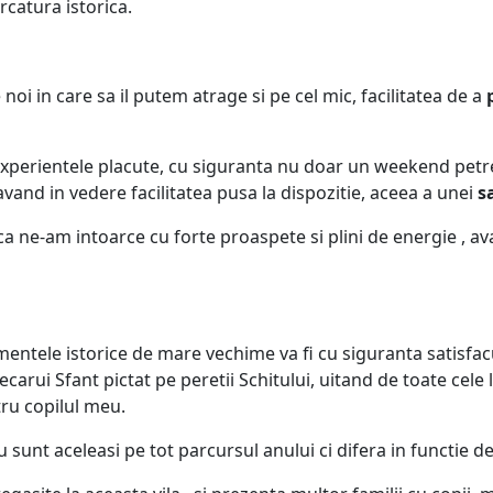
rcatura istorica.
i in care sa il putem atrage si pe cel mic, facilitatea de a
p
ie experientele placute, cu siguranta nu doar un weekend pe
vand in vedere facilitatea pusa la dispozitie, aceea a unei
s
ca ne-am intoarce cu forte proaspete si plini de energie , 
entele istorice de mare vechime va fi cu siguranta satisfacut
carui Sfant pictat pe peretii Schitului, uitand de toate cele 
tru copilul meu.
u sunt aceleasi pe tot parcursul anului ci difera in functie d