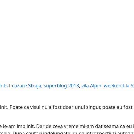
nts
cazare Straja
,
superblog 2013
,
vila Alpin
,
weekend la S
nit. Poate ca visul nu a fost doar unul singur, poate au fost 
te le-am implinit. Dar de ceva vreme mi-am dat seama ca eu 
 mele. Dupa cautari indelungate, dupa introspectii si autoanal