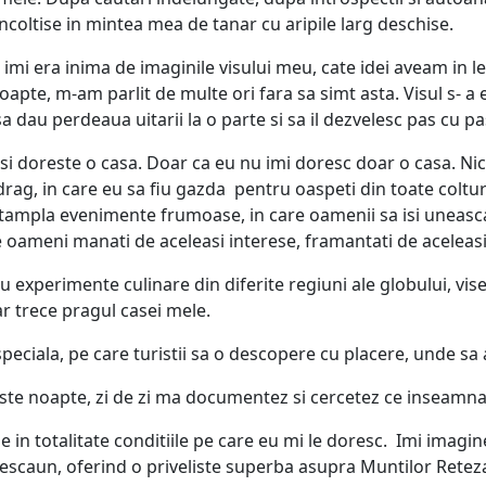
incoltise in mintea mea de tanar cu aripile larg deschise.
 imi era inima de imaginile visului meu, cate idei aveam in l
oapte, m-am parlit de multe ori fara sa simt asta. Visul s- a 
sa dau perdeaua uitarii la o parte si sa il dezvelesc pas cu pa
si doreste o casa. Doar ca eu nu imi doresc doar o casa. Nici
drag, in care eu sa fiu gazda pentru oaspeti din toate coltur
intampla evenimente frumoase, in care oamenii sa isi uneasca d
oameni manati de aceleasi interese, framantati de aceleasi 
u experimente culinare din diferite regiuni ale globului, vis
r trece pragul casei mele.
eciala, pe care turistii sa o descopere cu placere, unde sa ai
ste noapte, zi de zi ma documentez si cercetez ce inseamna s
e in totalitate conditiile pe care eu mi le doresc. Imi imagin
elescaun, oferind o priveliste superba asupra Muntilor Retez