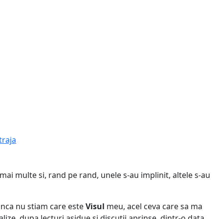
traja
mai multe si, rand pe rand, unele s-au implinit, altele s-au
inca nu stiam care este
Visul
meu, acel ceva care sa ma
ize, dupa lecturi asidue si discutii aprinse, dintr-o data