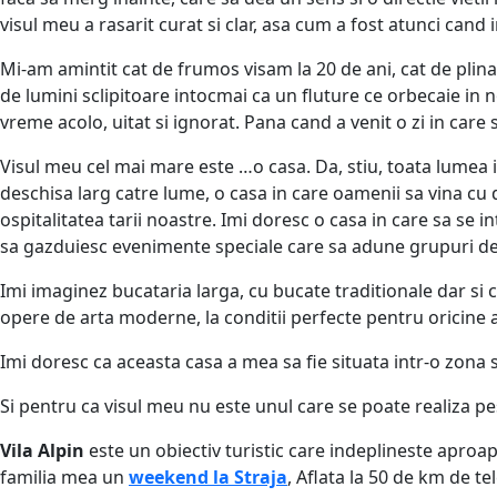
visul meu a rasarit curat si clar, asa cum a fost atunci cand 
Mi-am amintit cat de frumos visam la 20 de ani, cat de plina
de lumini sclipitoare intocmai ca un fluture ce orbecaie in n
vreme acolo, uitat si ignorat. Pana cand a venit o zi in care 
Visul meu cel mai mare este …o casa. Da, stiu, toata lumea i
deschisa larg catre lume, o casa in care oamenii sa vina cu 
ospitalitatea tarii noastre. Imi doresc o casa in care sa se 
sa gazduiesc evenimente speciale care sa adune grupuri de 
Imi imaginez bucataria larga, cu bucate traditionale dar si c
opere de arta moderne, la conditii perfecte pentru oricine a
Imi doresc ca aceasta casa a mea sa fie situata intr-o zona sp
Si pentru ca visul meu nu este unul care se poate realiza pe
Vila Alpin
este un obiectiv turistic care indeplineste aproap
familia mea un
weekend la Straja
, Aflata la 50 de km de t