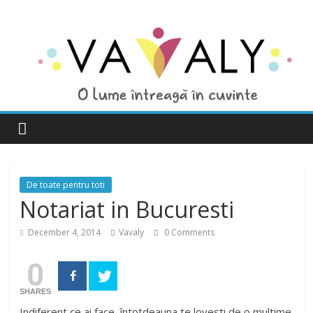
De toate pentru toti
Notariat in Bucuresti
December 4, 2014
Vavaly
0 Comments
0
SHARES
Indiferent ce ai face întotdeauna te lovesti de o multime