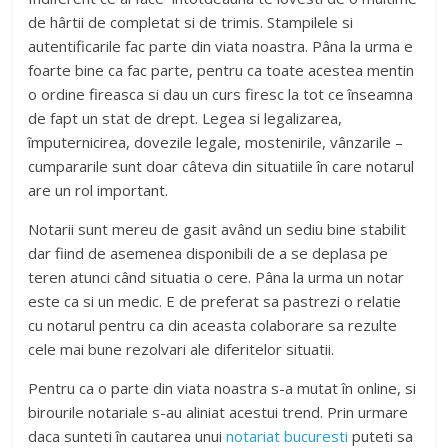
de hârtii de completat si de trimis. Stampilele si
autentificarile fac parte din viata noastra. Pâna la urma e
foarte bine ca fac parte, pentru ca toate acestea mentin
o ordine fireasca si dau un curs firesc la tot ce înseamna
de fapt un stat de drept. Legea si legalizarea,
împuternicirea, dovezile legale, mostenirile, vânzarile –
cumpararile sunt doar câteva din situatiile în care notarul
are un rol important.
Notarii sunt mereu de gasit având un sediu bine stabilit
dar fiind de asemenea disponibili de a se deplasa pe
teren atunci când situatia o cere. Pâna la urma un notar
este ca si un medic. E de preferat sa pastrezi o relatie
cu notarul pentru ca din aceasta colaborare sa rezulte
cele mai bune rezolvari ale diferitelor situatii.
Pentru ca o parte din viata noastra s-a mutat în online, si
birourile notariale s-au aliniat acestui trend. Prin urmare
daca sunteti în cautarea unui
notariat bucuresti
puteti sa