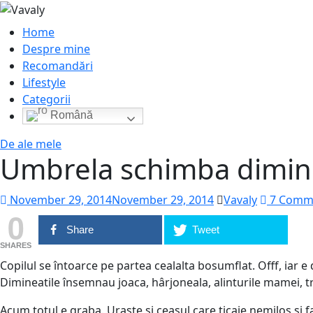
Home
Despre mine
Recomandări
Lifestyle
Categorii
Română
De ale mele
Umbrela schimba dimin
November 29, 2014
November 29, 2014
Vavaly
7 Comm
0
Share
Tweet
SHARES
Copilul se întoarce pe partea cealalta bosumflat. Offf, iar e
Dimineatile însemnau joaca, hârjoneala, alinturile mamei, trâ
Acum totul e graba. Uraste si ceasul care ticaie nemilos si 