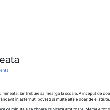
eata
ents
 dimineata. Iar trebuie sa mearga la scoala. A început de doar
ndavit în asternut, povesti si multe altele doar de ei stiute.
face ca minutele sa zboare cu viteza amtitoare. Mama e tot o 