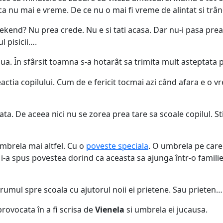
ca nu mai e vreme. De ce nu o mai fi vreme de alintat si trân
end? Nu prea crede. Nu e si tati acasa. Dar nu-i pasa prea ta
l pisicii….
ua. În sfârsit toamna s-a hotarât sa trimita mult asteptata p
tia copilului. Cum de e fericit tocmai azi când afara e o vre
a. De aceea nici nu se zorea prea tare sa scoale copilul. Sti
umbrela mai altfel. Cu o
poveste speciala
. O umbrela pe care
 i-a spus povestea dorind ca aceasta sa ajunga într-o familie
rumul spre scoala cu ajutorul noii ei prietene. Sau prieten…
rovocata în a fi scrisa de
Vienela
si umbrela ei jucausa.