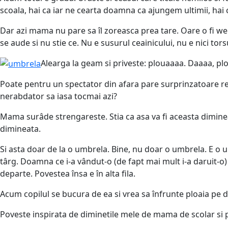
scoala, hai ca iar ne cearta doamna ca ajungem ultimii, hai 
Dar azi mama nu pare sa îl zoreasca prea tare. Oare o fi week
se aude si nu stie ce. Nu e susurul ceainicului, nu e nici torsu
Alearga la geam si priveste: plouaaaa. Daaaa, plo
Poate pentru un spectator din afara pare surprinzatoare reac
nerabdator sa iasa tocmai azi?
Mama surâde strengareste. Stia ca asa va fi aceasta dimineat
dimineata.
Si asta doar de la o umbrela. Bine, nu doar o umbrela. E o 
târg. Doamna ce i-a vândut-o (de fapt mai mult i-a daruit-o)
departe. Povestea însa e în alta fila.
Acum copilul se bucura de ea si vrea sa înfrunte ploaia pe d
Poveste inspirata de diminetile mele de mama de scolar si p