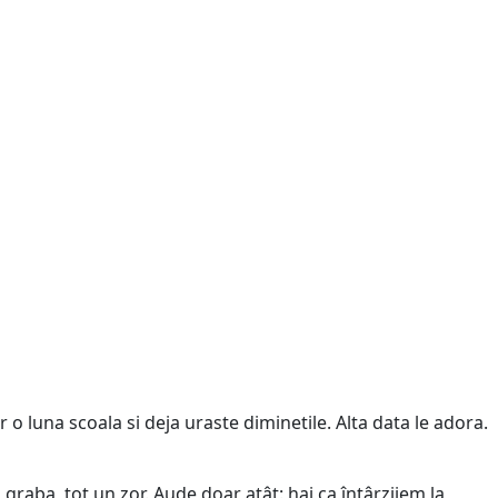
 o luna scoala si deja uraste diminetile. Alta data le adora.
graba, tot un zor. Aude doar atât: hai ca întârziiem la