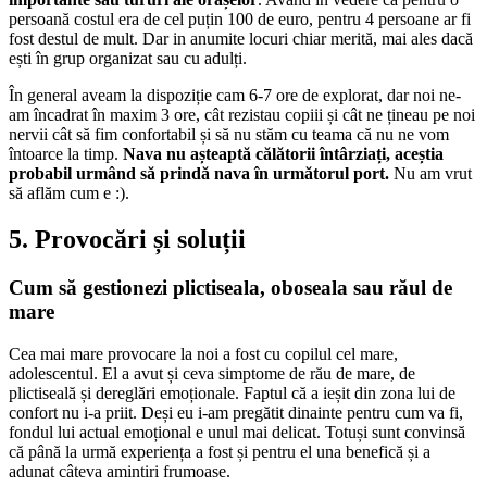
persoană costul era de cel puțin 100 de euro, pentru 4 persoane ar fi
fost destul de mult. Dar in anumite locuri chiar merită, mai ales dacă
ești în grup organizat sau cu adulți.
În general aveam la dispoziție cam 6-7 ore de explorat, dar noi ne-
am încadrat în maxim 3 ore, cât rezistau copiii și cât ne țineau pe noi
nervii cât să fim confortabil și să nu stăm cu teama că nu ne vom
întoarce la timp.
Nava nu așteaptă călătorii întârziați, aceștia
probabil urmând să prindă nava în următorul port.
Nu am vrut
să aflăm cum e :).
5. Provocări și soluții
Cum să gestionezi plictiseala, oboseala sau răul de
mare
Cea mai mare provocare la noi a fost cu copilul cel mare,
adolescentul. El a avut și ceva simptome de rău de mare, de
plictiseală și dereglări emoționale. Faptul că a ieșit din zona lui de
confort nu i-a priit. Deși eu i-am pregătit dinainte pentru cum va fi,
fondul lui actual emoțional e unul mai delicat. Totuși sunt convinsă
că până la urmă experiența a fost și pentru el una benefică și a
adunat câteva amintiri frumoase.