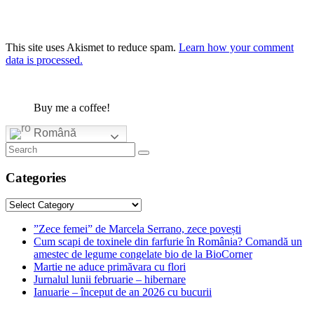
This site uses Akismet to reduce spam.
Learn how your comment
data is processed.
Buy me a coffee!
Română
Categories
Categories
”Zece femei” de Marcela Serrano, zece povești
Cum scapi de toxinele din farfurie în România? Comandă un
amestec de legume congelate bio de la BioCorner
Martie ne aduce primăvara cu flori
Jurnalul lunii februarie – hibernare
Ianuarie – început de an 2026 cu bucurii