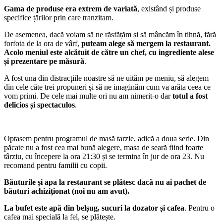
Gama de produse era extrem de variată
, existând și produse
specifice țărilor prin care tranzitam.
De asemenea, dacă voiam să ne răsfățăm și să mâncăm în tihnă, fără
forfota de la ora de vârf,
puteam alege să mergem la restaurant.
Acolo meniul este alcătuit de către un chef, cu ingrediente alese
și prezentare pe măsură
.
A fost una din distracțiile noastre să ne uităm pe meniu, să alegem
din cele câte trei propuneri și să ne imaginăm cum va arăta ceea ce
vom primi. De cele mai multe ori nu am nimerit-o dar
totul a fost
delicios și spectaculos
.
Optasem pentru programul de masă tarzie, adică a doua serie. Din
păcate nu a fost cea mai bună alegere, masa de seară fiind foarte
târziu, cu începere la ora 21:30 și se termina în jur de ora 23. Nu
recomand pentru familii cu copii.
Băuturile și apa la restaurant se plătesc dacă nu ai pachet de
băuturi achiziționat (noi nu am avut).
La bufet este apă din belșug, sucuri la dozator și cafea
. Pentru o
cafea mai specială la fel, se plătește.