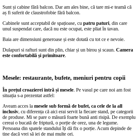
Sunt și cabine fără balcon. Dar am ales bine, că tare mi-e teamă că
aș fi suferit de claustrofobie fără balcon.
Cabinele sunt acceptabil de spațioase, cu
patru paturi
, din care
unul suspendat care, dacă nu este ocupat, este pliat în tavan.
Baia are dimensiuni generoase și este dotată cu tot ce e nevoie.
Dulapuri si rafturi sunt din plin, chiar și un birou și scaun.
Camera
este confortabilă și primitoare
.
Mesele: restaurante, bufete, meniuri pentru copii
În prețul croazierei intră și mesele
. Pe vasul pe care noi am fost
situația s-a prezentat astfel:
Aveam acces la
mesele sub formă de bufet, ca cele de la all
inclusiv
, cu diferența că aici erai servit la fiecare stand, pe categorii
de produse. Mi se pare o măsură foarte bună anti risipă. De exemplu
cereai o bucată de friptură, o porție de orez, una de legume.
Persoana din spatele standului îți dă fix o porție. Acum depinde de
tine dacă vrei să iei de mai multe ori.