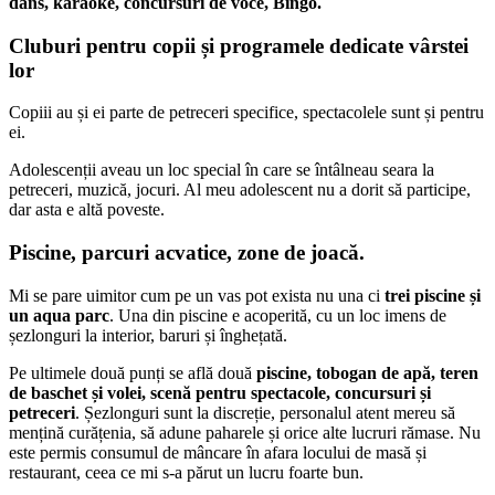
dans, karaoke, concursuri de voce, Bingo.
Cluburi pentru copii și programele dedicate vârstei
lor
Copiii au și ei parte de petreceri specifice, spectacolele sunt și pentru
ei.
Adolescenții aveau un loc special în care se întâlneau seara la
petreceri, muzică, jocuri. Al meu adolescent nu a dorit să participe,
dar asta e altă poveste.
Piscine, parcuri acvatice, zone de joacă.
Mi se pare uimitor cum pe un vas pot exista nu una ci
trei piscine și
un aqua parc
. Una din piscine e acoperită, cu un loc imens de
șezlonguri la interior, baruri și înghețată.
Pe ultimele două punți se află două
piscine, tobogan de apă, teren
de baschet și volei, scenă pentru spectacole, concursuri și
petreceri
. Șezlonguri sunt la discreție, personalul atent mereu să
mențină curățenia, să adune paharele și orice alte lucruri rămase. Nu
este permis consumul de mâncare în afara locului de masă și
restaurant, ceea ce mi s-a părut un lucru foarte bun.