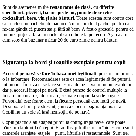
Sunt de asemenea multe
restaurante de clasă, cu diferite
specificuri, pizzerii, baruri peste tot, puncte de servire
cocktailuri, bere, vin și alte băuturi.
Toate acestea sunt contra cost
sau incluse in pachetul de băuturi. Noi nu am luat pachet pentru că
ne-am gândit că putem sta și fără să bem. A fost o greșeală, pentru că
nu prea poți sta fără un cocktail sau o bere la petreceri. Așa că am
cam scos din buzunar măcar 20 de euro zilnic pentru băuturi.
Siguranța la bord și regulile esențiale pentru copii
Accesul pe navă se face în baza unei legitimații
pe care am primit-
o la îmbarcare. Recomandarea este ca acea legitimație să fie purtată
tot timpul. În baza ei se face și ieșirea de pe navă în timpul escalelor
dar și accesul înapoi pe navă. Există puncte de control multiple la
fiecare îmbarcare și debarcare, scanare corporală și de bagaje.
Personalul este foarte atent la fiecare persoană care intră pe navă.
Deși poate fi un pic stresant, știm că e pentru siguranța noastră .
Copiii nu au voie să iasă neînsoțiți de pe navă.
Copiii practic s-au adaptat primii la configurația navei care poate
părea un labirint la început. Ei au fost primii care au înțeles cum sunt
camerele aranjate, etajele – punți, lifturile și restaurantele. Sunt trei