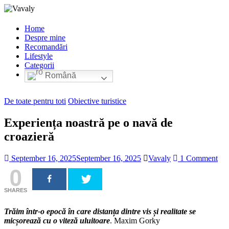
Home
Despre mine
Recomandări
Lifestyle
Categorii
Română
De toate pentru toti
Obiective turistice
Experiența noastră pe o navă de
croazieră
September 16, 2025
September 16, 2025
Vavaly
1 Comment
0
SHARES
Trăim într-o epocă în care distanța dintre vis și realitate se
micșorează cu o viteză uluitoare
. Maxim Gorky