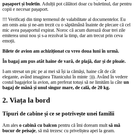
pașaport și buletin
. Adulții pot călători doar cu buletinul, dar pentru
copii e necesar pașaport.
!!! Verificați din timp termenul de valabilitate al documentelor. Eu
am omis asta și ne-am trezit cu o săptămână înainte de plecare că cel
mic avea pașaportul expirat. Noroc că acum durează doar trei zile
emiterea unui nou și s-a rezolvat la timp, dar am trecut prin ceva
emoții.
Bilete de avion am achiziționat cu vreo doua luni în urmă.
În bagaj am pus atât haine de vară, de plajă, dar și de ploaie.
I-am stresat un pic pe ai mei să își ia cămăși, haine cât de cât
elegante, având imaginea Titanicului în minte :))). Având în vedere
costul bagajelor la avion, am preferat totuși să ne limităm la câte
un
bagaj de mână și unul singur mare, de cală, de 20 kg.
2. Viața la bord
Tipuri de cabine și ce se potrivește unei familii
Am ales
o cabină cu balcon
pentru că îmi doream mult
să mă
bucur de peisaje
, să mă trezesc cu priveliștea apei la geam.