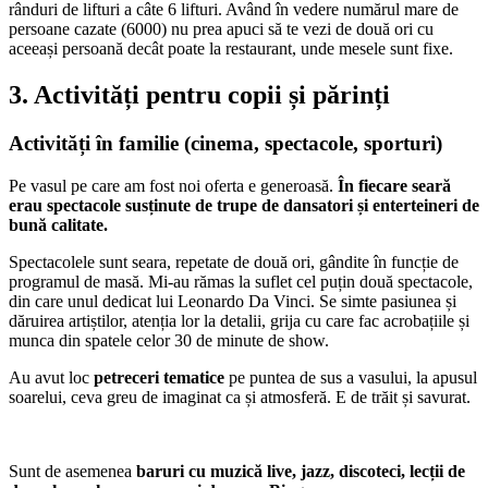
rânduri de lifturi a câte 6 lifturi. Având în vedere numărul mare de
persoane cazate (6000) nu prea apuci să te vezi de două ori cu
aceeași persoană decât poate la restaurant, unde mesele sunt fixe.
3. Activități pentru copii și părinți
Activități în familie (cinema, spectacole, sporturi)
Pe vasul pe care am fost noi oferta e generoasă.
În fiecare seară
erau spectacole susținute de trupe de dansatori și enterteineri de
bună calitate.
Spectacolele sunt seara, repetate de două ori, gândite în funcție de
programul de masă. Mi-au rămas la suflet cel puțin două spectacole,
din care unul dedicat lui Leonardo Da Vinci. Se simte pasiunea și
dăruirea artiștilor, atenția lor la detalii, grija cu care fac acrobațiile și
munca din spatele celor 30 de minute de show.
Au avut loc
petreceri tematice
pe puntea de sus a vasului, la apusul
soarelui, ceva greu de imaginat ca și atmosferă. E de trăit și savurat.
Sunt de asemenea
baruri cu muzică live, jazz, discoteci, lecții de