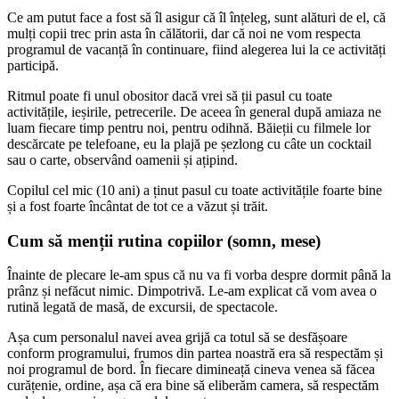
Ce am putut face a fost să îl asigur că îl înțeleg, sunt alături de el, că
mulți copii trec prin asta în călătorii, dar că noi ne vom respecta
programul de vacanță în continuare, fiind alegerea lui la ce activități
participă.
Ritmul poate fi unul obositor dacă vrei să ții pasul cu toate
activitățile, ieșirile, petrecerile. De aceea în general după amiaza ne
luam fiecare timp pentru noi, pentru odihnă. Băieții cu filmele lor
descărcate pe telefoane, eu la plajă pe șezlong cu câte un cocktail
sau o carte, observând oamenii și ațipind.
Copilul cel mic (10 ani) a ținut pasul cu toate activitățile foarte bine
și a fost foarte încântat de tot ce a văzut și trăit.
Cum să menții rutina copiilor (somn, mese)
Înainte de plecare le-am spus că nu va fi vorba despre dormit până la
prânz și nefăcut nimic. Dimpotrivă. Le-am explicat că vom avea o
rutină legată de masă, de excursii, de spectacole.
Așa cum personalul navei avea grijă ca totul să se desfășoare
conform programului, frumos din partea noastră era să respectăm și
noi programul de bord. În fiecare dimineață cineva venea să făcea
curățenie, ordine, așa că era bine să eliberăm camera, să respectăm