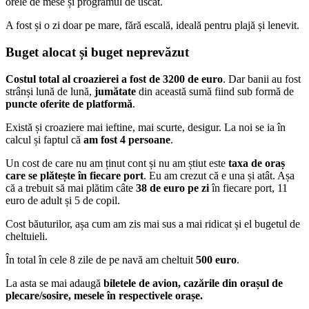
orele de mese și programul de uscat.
A fost și o zi doar pe mare, fără escală, ideală pentru plajă și lenevit.
Buget alocat și buget neprevăzut
Costul total al croazierei a fost de 3200 de euro
. Dar banii au fost
strânși lună de lună,
jumătate
din această sumă fiind sub formă de
puncte oferite de platformă
.
Există și croaziere mai ieftine, mai scurte, desigur. La noi se ia în
calcul și faptul că
am fost 4 persoane
.
Un cost de care nu am ținut cont și nu am știut este
taxa de oraș
care se plătește în fiecare port
. Eu am crezut că e una și atât. Așa
că a trebuit să mai plătim câte
38 de euro pe zi
în fiecare port, 11
euro de adult și 5 de copil.
Cost băuturilor, așa cum am zis mai sus a mai ridicat și el bugetul de
cheltuieli.
În total în cele 8 zile de pe navă am cheltuit
500 euro
.
La asta se mai adaugă
biletele de avion, cazările din orașul de
plecare/sosire, mesele în respectivele orașe.