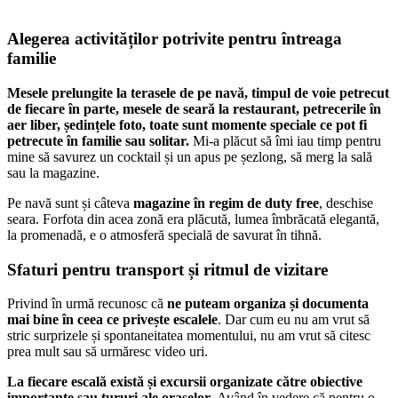
Alegerea activităților potrivite pentru întreaga
familie
Mesele prelungite la terasele de pe navă, timpul de voie petrecut
de fiecare în parte, mesele de seară la restaurant, petrecerile în
aer liber, ședințele foto, toate sunt momente speciale ce pot fi
petrecute în familie sau solitar.
Mi-a plăcut să îmi iau timp pentru
mine să savurez un cocktail și un apus pe șezlong, să merg la sală
sau la magazine.
Pe navă sunt și câteva
magazine în regim de duty free
, deschise
seara. Forfota din acea zonă era plăcută, lumea îmbrăcată elegantă,
la promenadă, e o atmosferă specială de savurat în tihnă.
Sfaturi pentru transport și ritmul de vizitare
Privind în urmă recunosc că
ne puteam organiza și documenta
mai bine în ceea ce privește escalele
. Dar cum eu nu am vrut să
stric surprizele și spontaneitatea momentului, nu am vrut să citesc
prea mult sau să urmăresc video uri.
La fiecare escală există și excursii organizate către obiective
importante sau tururi ale orașelor
. Având în vedere că pentru o