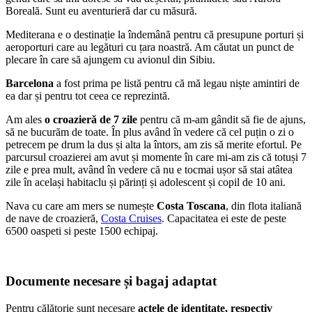
Boreală. Sunt eu aventurieră dar cu măsură.
Mediterana e o destinație la îndemână pentru că presupune porturi și
aeroporturi care au legături cu țara noastră. Am căutat un punct de
plecare în care să ajungem cu avionul din Sibiu.
Barcelona
a fost prima pe listă pentru că mă legau niște amintiri de
ea dar și pentru tot ceea ce reprezintă.
Am ales
o croazieră de 7 zile
pentru că m-am gândit să fie de ajuns,
să ne bucurăm de toate. În plus având în vedere că cel puțin o zi o
petrecem pe drum la dus și alta la întors, am zis să merite efortul. Pe
parcursul croazierei am avut și momente în care mi-am zis că totuși 7
zile e prea mult, având în vedere că nu e tocmai ușor să stai atâtea
zile în același habitaclu și părinți și adolescent și copil de 10 ani.
Nava cu care am mers se numește
Costa Toscana
, din flota italiană
de nave de croazieră,
Costa Cruises
. Capacitatea ei este de peste
6500 oaspeti si peste 1500 echipaj.
Documente necesare și bagaj adaptat
Pentru călătorie sunt necesare
actele de identitate, respectiv