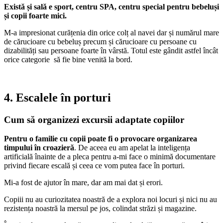
Există și sală e sport, centru SPA, centru special pentru bebeluși
și copii foarte mici.
M-a impresionat curățenia din orice colț al navei dar și numărul mare
de cărucioare cu bebeluș precum și cărucioare cu persoane cu
dizabilități sau persoane foarte în vârstă. Totul este gândit astfel încât
orice categorie să fie bine venită la bord.
4. Escalele în porturi
Cum să organizezi excursii adaptate copiilor
Pentru o familie cu copii poate fi o provocare organizarea
timpului în croazieră
. De aceea eu am apelat la inteligența
artificială înainte de a pleca pentru a-mi face o minimă documentare
privind fiecare escală și ceea ce vom putea face în porturi.
Mi-a fost de ajutor în mare, dar am mai dat și erori.
Copiii nu au curiozitatea noastră de a explora noi locuri și nici nu au
rezistența noastră la mersul pe jos, colindat străzi și magazine.