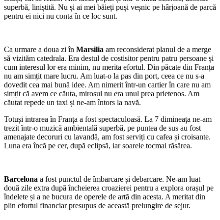
superbă, liniștită. Nu și ai mei băieți puși veșnic pe hârjoană de parcă
pentru ei nici nu conta în ce loc sunt.
Ca urmare a doua zi în
Marsilia
am reconsiderat planul de a merge
să vizităm catedrala. Era destul de costisitor pentru patru persoane și
cum interesul lor era minim, nu merita efortul. Din păcate din Franța
nu am simțit mare lucru. Am luat-o la pas din port, ceea ce nu s-a
dovedit cea mai bună idee. Am nimerit într-un cartier în care nu am
simțit că avem ce căuta, mirosul nu era unul prea prietenos. Am
căutat repede un taxi și ne-am întors la navă.
Totuși intrarea în Franța a fost spectaculoasă. La 7 dimineața ne-am
trezit într-o muzică ambientală superbă, pe puntea de sus au fost
amenajate decoruri cu lavandă, am fost serviți cu cafea și croisante.
Luna era încă pe cer, după eclipsă, iar soarele tocmai răsărea.
Barcelona
a fost punctul de îmbarcare și debarcare. Ne-am luat
două zile extra după încheierea croazierei pentru a explora orașul pe
îndelete și a ne bucura de operele de artă din acesta. A meritat din
plin efortul financiar presupus de această prelungire de sejur.