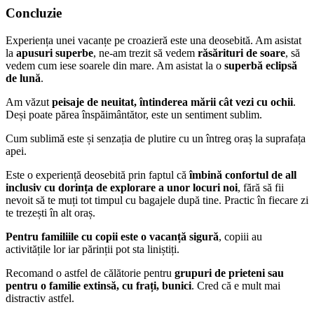
Concluzie
Experiența unei vacanțe pe croazieră este una deosebită. Am asistat
la
apusuri superbe
, ne-am trezit să vedem
răsărituri de soare
, să
vedem cum iese soarele din mare. Am asistat la o
superbă eclipsă
de lună
.
Am văzut
peisaje de neuitat, întinderea mării cât vezi cu ochii
.
Deși poate părea înspăimântător, este un sentiment sublim.
Cum sublimă este și senzația de plutire cu un întreg oraș la suprafața
apei.
Este o experiență deosebită prin faptul că
îmbină confortul de all
inclusiv cu dorința de explorare a unor locuri noi
, fără să fii
nevoit să te muți tot timpul cu bagajele după tine. Practic în fiecare zi
te trezești în alt oraș.
Pentru familiile cu copii este o vacanță sigură
, copiii au
activitățile lor iar părinții pot sta liniștiți.
Recomand o astfel de călătorie pentru
grupuri de prieteni sau
pentru o familie extinsă, cu frați, bunici
. Cred că e mult mai
distractiv astfel.