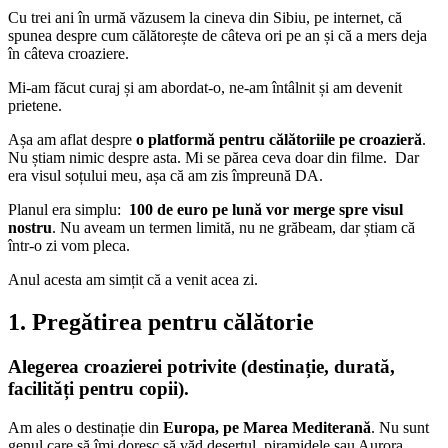
Cu trei ani în urmă văzusem la cineva din Sibiu, pe internet, că
spunea despre cum călătorește de câteva ori pe an și că a mers deja
în câteva croaziere.
Mi-am făcut curaj și am abordat-o, ne-am întâlnit și am devenit
prietene.
Așa am aflat despre
o platformă pentru călătoriile pe croazieră
.
Nu știam nimic despre asta. Mi se părea ceva doar din filme. Dar
era visul soțului meu, așa că am zis împreună DA.
Planul era simplu:
100 de euro pe lună vor merge spre visul
nostru
. Nu aveam un termen limită, nu ne grăbeam, dar știam că
într-o zi vom pleca.
Anul acesta am simțit că a venit acea zi.
1. Pregătirea pentru călătorie
Alegerea croazierei potrivite (destinație, durată,
facilități pentru copii).
Am ales o destinație din
Europa, pe Marea Mediterană
. Nu sunt
genul care să îmi doresc să văd deșertul, piramidele sau Aurora