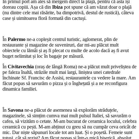
În primul port am ales să mergem direct la plajă, pentru că asta își
doreau copiii. Așa că din
Ibiza
pot spune că am văzut doar o plajă
(nu dintre cele mai răsărite, ba dimpotrivă, destul de rustică), câteva
case și uimitoarea floră formată din cactuși.
În
Palermo
ne-a copleșit centrul turistic, aglomerat, plin de
restaurante și magazine de suveniruri, dar mi-au plăcut mult
obiectele cu lămâi și aș fi plecat cu multe de acolo dacă aș fi avut
buget nelimitat și loc în bagaje pe măsură.
În
Civitavechia
(oraș de lângă Roma) ne-a plăcut mult priveliștea de
pe faleza înaltă, străzile mult mai largi, liniștea unei catedrale
închinate Sf. Francisc de Assisi, restaurantele cu vedere la mare. Am
făcut popas să savurăm o pizza și o înghețată și a ne reconfigura
dinamica familiei.
În
Savona
ne-a plăcut de asemenea să explorăm străduțele,
magazinele, să simțim cumva mai mult pulsul Italiei, să savurăm o
cafea, să vizităm o cetate. M-am bucurat de ceramica locului, celebra
ceramică cu pești. M-am abținut cu greu să nu cumpăr ceva oricât de
mic. Dar niște săpunuri locale tot am luat. Și o poșetă. Femeie sunt
totuși, cât să rezist? Am făcut popas și într-o mică biserică, absolut