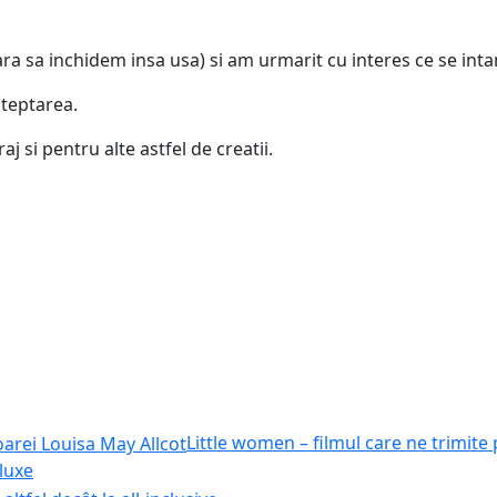
a sa inchidem insa usa) si am urmarit cu interes ce se inta
steptarea.
j si pentru alte astfel de creatii.
Little women – filmul care ne trimite
eluxe