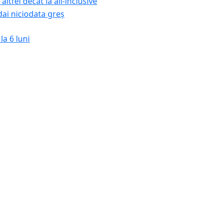
 altfel decât la all-inclusive
dai niciodata greș
la 6 luni