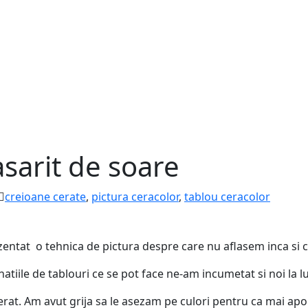
asarit de soare
creioane cerate
,
pictura ceracolor
,
tablou ceracolor
zentat o tehnica de pictura despre care nu aflasem inca si 
tiile de tablouri ce se pot face ne-am incumetat si noi la l
cerat. Am avut grija sa le asezam pe culori pentru ca mai ap