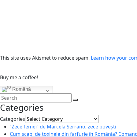
This site uses Akismet to reduce spam.
Learn how your com
Buy me a coffee!
Română
Categories
Categories
”Zece femei” de Marcela Serrano, zece povești
Cum scapi de toxinele din farfurie în România? Coman