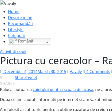
Home
Despre mine
Recomandări
Lifestyle
Categorii
Română
Activitati copii
Pictura cu ceracolor – R
December 4, 2014
March 30, 2015
Vavaly
4 Comments
9
Share
Tweet
SHARES
Raluca, autoarea
caietului pentru scoala de acasa
, ne-a pre
Dupa ce am cautat informatii pe internet si am vazut minuna
Am folosit ascutitorile pentru a obtine razatura de creion 