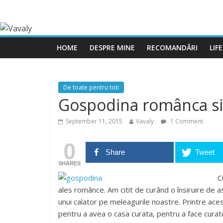
HOME
DESPRE MINE
RECOMANDĂRI
LIF
De toate pentru toti
Gospodina românca si
September 11, 2015
Vavaly
1 Comment
0
Share
Tweet
SHARES
C
ales românce. Am citit de curând o însiruire de as
unui calator pe meleagurile noastre. Printre a
pentru a avea o casa curata, pentru a face cura