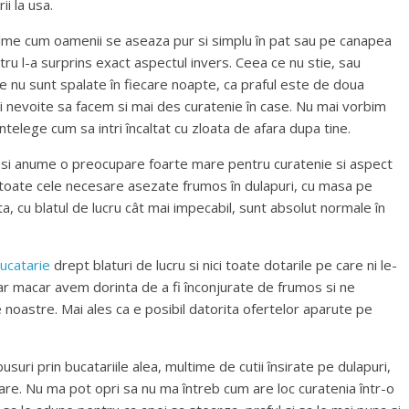
ii la usa.
filme cum oamenii se aseaza pur si simplu în pat sau pe canapea
stru l-a surprins exact aspectul invers. Ceea ce nu stie, sau
ile nu sunt spalate în fiecare noapte, ca praful este de doua
i nevoite sa facem si mai des curatenie în case. Nu mai vorbim
întelege cum sa intri încaltat cu zloata de afara dupa tine.
tre si anume o preocupare foarte mare pentru curatenie si aspect
 cu toate cele necesare asezate frumos în dulapuri, cu masa pe
, cu blatul de lucru cât mai impecabil, sunt absolut normale în
bucatarie
drept blaturi de lucru si nici toate dotarile pe care ni le-
ar macar avem dorinta de a fi înconjurate de frumos si ne
e noastre. Mai ales ca e posibil datorita ofertelor aparute pe
usuri prin bucatariile alea, multime de cutii însirate pe dulapuri,
are. Nu ma pot opri sa nu ma întreb cum are loc curatenia într-o