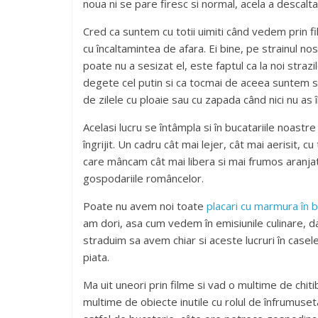
noua ni se pare firesc si normal, acela a descaltar
Cred ca suntem cu totii uimiti când vedem prin 
cu încaltamintea de afara. Ei bine, pe strainul no
poate nu a sesizat el, este faptul ca la noi straz
degete cel putin si ca tocmai de aceea suntem s
de zilele cu ploaie sau cu zapada când nici nu as 
Acelasi lucru se întâmpla si în bucatariile noas
îngrijit. Un cadru cât mai lejer, cât mai aerisit,
care mâncam cât mai libera si mai frumos aranjata
gospodariile româncelor.
Poate nu avem noi toate
placari cu marmura în 
am dori, asa cum vedem în emisiunile culinare, d
straduim sa avem chiar si aceste lucruri în casel
piata.
Ma uit uneori prin filme si vad o multime de chitib
multime de obiecte inutile cu rolul de înfrumuset