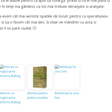
sa le adune pentru ca apoi sa stearga praful si sa le mai puna si
, dar în timp ma gândesc ca tot mai trebuie deranjate si aranjate.
a avem cât mai aerisite spatiile de locuit: pentru ca operatiunea
l si sa o facem cât mai des. Si chiar ne mândrim cu asta si
r li se pare ciudat 🙂
Interviu cu
Atentia pentru
Bebelusul la cinci
regizoarea
pielea noastra
luni
Victoria Baltag