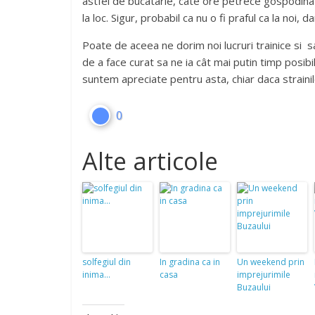
astfel de bucatarie, câte ore petrece gospodina 
la loc. Sigur, probabil ca nu o fi praful ca la noi
Poate de aceea ne dorim noi lucruri trainice si s
de a face curat sa ne ia cât mai putin timp posibi
suntem apreciate pentru asta, chiar daca strainilo
0
Alte articole
solfegiul din
In gradina ca in
Un weekend prin
inima…
casa
imprejurimile
Buzaului