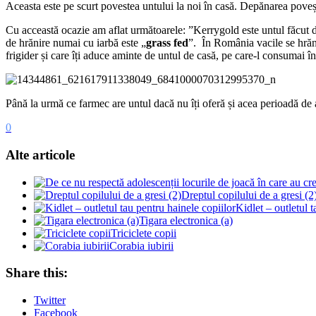
Aceasta este pe scurt povestea untului la noi în casă. Depănarea povești
Cu acceastă ocazie am aflat următoarele: ”Kerrygold este untul făcut di
de hrănire numai cu iarbă este „
grass fed
”. În România vacile se hrăne
frigider și care îți aduce aminte de untul de casă, pe care-l consumai în
Până la urmă ce farmec are untul dacă nu îți oferă și acea perioadă de a
0
Alte articole
Dreptul copilului de a gresi (2
Kidlet – outletul t
Tigara electronica (a)
Triciclete copii
Corabia iubirii
Share this:
Twitter
Facebook