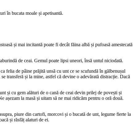
uri în bucata moale și apetisantă.
toasă și mai incitantă poate fi decât făina albă și pufoasă amestecată
aburindă de ceai. Gemul poate lipsi uneori, însă untul niciodată.
ca felia de pâine prăjită unsă cu unt ce se scufundă în gălbenușul
 se transferă și la mine, astfel că devine o adevărată distracție. Dacă
nt și cu gem alături de o cană de ceai devin prilej de povești și
 Ne așezam la masă și uitam să ne mai ridicăm pentru o oră două.
supra, piure din cartofi, morcovi și o bucată de unt, legume fierte la
acă și răsfăț alaturi de ei.