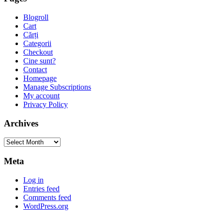
Blogroll
Cart
Cărți
Categorii
Checkout
Cine sunt?
Contact
Homepage
Manage Subscriptions
My account
Privacy Policy
Archives
Archives
Meta
Log in
Entries feed
Comments feed
WordPress.org