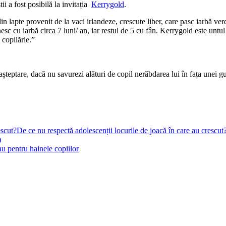
i a fost posibilă la invitația
Kerrygold
.
n lapte provenit de la vaci irlandeze, crescute liber, care pasc iarbă ve
sc cu iarbă circa 7 luni/ an, iar restul de 5 cu fân. Kerrygold este untul
 copilărie.”
șteptare, dacă nu savurezi alături de copil nerăbdarea lui în fața unei gus
De ce nu respectă adolescenții locurile de joacă în care au crescut
)
au pentru hainele copiilor