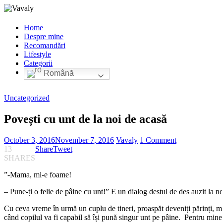
Home
Despre mine
Recomandări
Lifestyle
Categorii
Română
Uncategorized
Povești cu unt de la noi de acasă
October 3, 2016
November 7, 2016
Vavaly
1 Comment
13
Share
Tweet
SHARES
”-Mama, mi-e foame!
– Pune-ți o felie de pâine cu unt!” E un dialog destul de des auzit la no
Cu ceva vreme în urmă un cuplu de tineri, proaspăt deveniți părinți, m
când copilul va fi capabil să își pună singur unt pe pâine. Pentru mine a