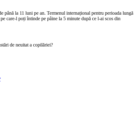
rde până la 11 luni pe an. Termenul internațional pentru perioada lungă
 pe care-l poți întinde pe pâine la 5 minute după ce l-ai scos din
tări de neuitat a copilăriei?
?