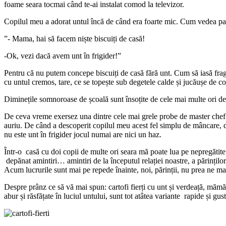
foame seara tocmai când te-ai instalat comod la televizor.
Copilul meu a adorat untul încă de când era foarte mic. Cum vedea pach
”- Mama, hai să facem niște biscuiți de casă!
-Ok, vezi dacă avem unt în frigider!”
Pentru că nu putem concepe biscuiți de casă fără unt. Cum să iasă frage
cu untul cremos, tare, ce se topește sub degetele calde și jucăușe de co
Diminețile somnoroase de școală sunt însoțite de cele mai multe ori de 
De ceva vreme exersez una dintre cele mai grele probe de master chef: 
auriu. De când a descoperit copilul meu acest fel simplu de mâncare, dar 
nu este unt în frigider jocul numai are nici un haz.
Într-o casă cu doi copii de multe ori seara mă poate lua pe nepregătite 
depănat amintiri… amintiri de la începutul relației noastre, a părinț
Acum lucrurile sunt mai pe repede înainte, noi, părinții, nu prea ne m
Despre prânz ce să vă mai spun: cartofi fierți cu unt și verdeață, mămăl
abur și răsfățate în luciul untului, sunt tot atâtea variante rapide și gus