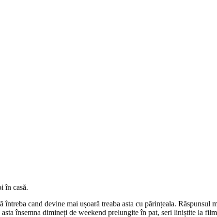
i în casă.
ă întreba cand devine mai ușoară treaba asta cu părințeala. Răspunsul me
sta însemna dimineți de weekend prelungite în pat, seri liniștite la film. 