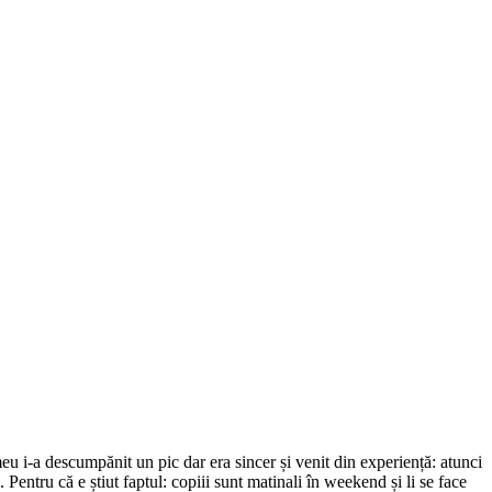
u i-a descumpănit un pic dar era sincer și venit din experiență: atunci
Pentru că e știut faptul: copiii sunt matinali în weekend și li se face