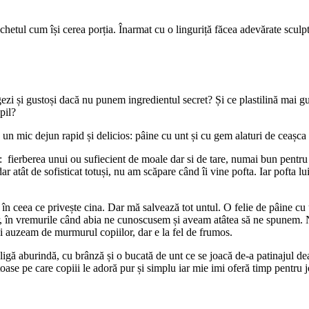
etul cum își cerea porția. Înarmat cu o linguriță făcea adevărate sculpt
zi și gustoși dacă nu punem ingredientul secret? Și ce plastilină mai gus
pil?
un mic dejun rapid și delicios: pâine cu unt și cu gem alaturi de ceașca 
fierberea unui ou sufiecient de moale dar si de tare, numai bun pentru 
atât de sofisticat totuși, nu am scăpare când îi vine pofta. Iar pofta lui
în ceea ce privește cina. Dar mă salvează tot untul. O felie de pâine cu u
ilor, în vremurile când abia ne cunoscusem și aveam atâtea să ne spunem.
ai auzeam de murmurul copiilor, dar e la fel de frumos.
igă aburindă, cu brânză și o bucată de unt ce se joacă de-a patinajul dea
toase pe care copiii le adoră pur și simplu iar mie imi oferă timp pentru jo