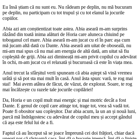
Eu însă știam că nu sunt eu. Nu râdeam pe deplin, nu mă bucuram
pe deplin, nu participam cu tot trupul și cu tot elanul la jocurile
copiilor.
Abia azi am conștientizat toate astea. Abia aseară m-am surprins
râzând din toată inima alături de Horia care aluneca chiuind pe
toboganul cel mare. Abia aseară m-am jucat cu el în parc așa cum
mă jucam altă dată cu Dante. Abia aseară am uitat de oboseală, nu
mi-am mai spus că nu mai am energia de altă dată, am uitat să fiu
copleșită de griji. Abia azi dimineață mi-am privit copilul cu adevărat
în ochi, m-am jucat cu el relaxată și bucuroasă că este în viața mea.
Anul trecut la sfârșitul verii spuneam că abia aștept să vină vremea
urâtă și să pot sta mai mult în casă. Anul ăsta spun: vară, te rog mai
stai! Mai avem atâtea de făcut, de văzut, de explorat. Soare, te rog
mai încălzește cu razele tale jocurile copilăriei!
Da, Horia e un copil mult mai energic și mai motric decât a fost
Dante. E genul de copil care atinge tot, trage tot, vrea să vadă tot.
Poate fi obositor sau copleșitor. Dar abia acum, la un an și nouă luni,
parcă mă îndrăgostesc cu adevărat de copilul meu și accept gândul
că așa este felul lui de a fi.
Faptul că au început să se joace împreună cei doi frățiori, chiar dacă
uneori par că răstoarnă casa, îmi dă o bucurie imensă, îmi dă o liniște