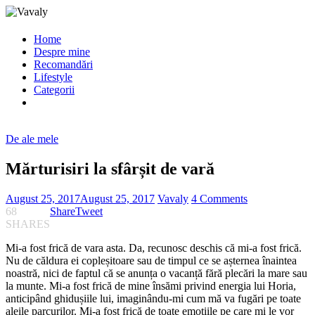
Home
Despre mine
Recomandări
Lifestyle
Categorii
De ale mele
Mărturisiri la sfârșit de vară
August 25, 2017
August 25, 2017
Vavaly
4 Comments
68
Share
Tweet
SHARES
Mi-a fost frică de vara asta. Da, recunosc deschis că mi-a fost frică.
Nu de căldura ei copleșitoare sau de timpul ce se așternea înaintea
noastră, nici de faptul că se anunța o vacanță fără plecări la mare sau
la munte. Mi-a fost frică de mine însămi privind energia lui Horia,
anticipând ghidușiile lui, imaginându-mi cum mă va fugări pe toate
aleile parcurilor. Mi-a fost frică de toate emoțiile pe care mi le vor