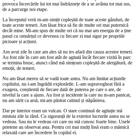
provoca încercările lui tot mai îndrăznețe de a se avânta tot mai sus,
de a parcurge noi etape.
La începutul verii m-am simțit copleșită de toate aceste gânduri, de
toate aceste temeri. Am lăsat frica să fie de multe ori mai puternică
decât mine. Mi-am spus de multe ori că nu mai am energia de a ține
pasul cu omulețul ce devenea cu fiecare zi mai sigur pe propriile
picioare și acțiuni.
Am avut zile în care am ales să nu ies afară din cauza acestor temeri.
Au fost zile în care am fost atât de agitată încât fiecare vizită în parc
se termina brusc, atunci când mă simțeam copleșită de alergătură, de
emoții, de temeri.
Nu am lăsat mereu să se vadă toate astea. Nu am limitat acțiunile
copilului, nu i-am îngrădit explorările. L-am supravegheat fără a
exagera, conștientă de fiecare dată de puterea pe care o are, de
nivelul la care a ajuns. Au fost și incidente la care nu m-am panicat,
nu am sărit ca arsă, mi-am păstrat calmul și stăpânirea.
Dar pe interior eram un vulcan. O stare continuă de agitație mă
mistuia zile la rând. Cu siguranță de la exterior lucrurile astea nu se
vedeau. Sau nu le vedeau cei care nu mă cunosc foarte bine. Unele
prietene au observat asta. Pentru cei mai mulți însă eram o mămică
relaxată care are încredere în copilul ei.