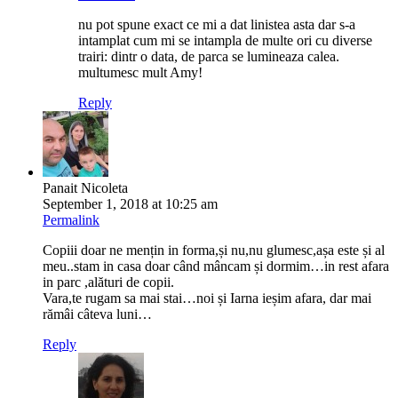
nu pot spune exact ce mi a dat linistea asta dar s-a
intamplat cum mi se intampla de multe ori cu diverse
trairi: dintr o data, de parca se lumineaza calea.
multumesc mult Amy!
Reply
Panait Nicoleta
September 1, 2018 at 10:25 am
Permalink
Copiii doar ne mențin in forma,și nu,nu glumesc,așa este și al
meu..stam in casa doar când mâncam și dormim…in rest afara
in parc ,alături de copii.
Vara,te rugam sa mai stai…noi și Iarna ieșim afara, dar mai
rămâi câteva luni…
Reply