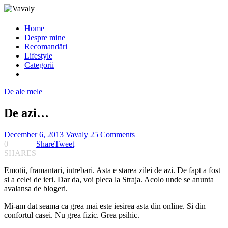
Home
Despre mine
Recomandări
Lifestyle
Categorii
De ale mele
De azi…
December 6, 2013
Vavaly
25 Comments
0
Share
Tweet
SHARES
Emotii, framantari, intrebari. Asta e starea zilei de azi. De fapt a fost
si a celei de ieri. Dar da, voi pleca la Straja. Acolo unde se anunta
avalansa de blogeri.
Mi-am dat seama ca grea mai este iesirea asta din online. Si din
confortul casei. Nu grea fizic. Grea psihic.