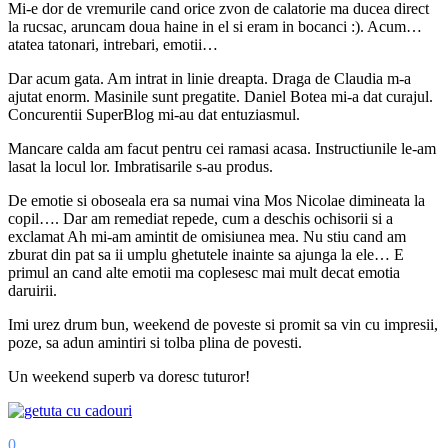
Mi-e dor de vremurile cand orice zvon de calatorie ma ducea direct
la rucsac, aruncam doua haine in el si eram in bocanci :). Acum…
atatea tatonari, intrebari, emotii…
Dar acum gata. Am intrat in linie dreapta. Draga de Claudia m-a
ajutat enorm. Masinile sunt pregatite. Daniel Botea mi-a dat curajul.
Concurentii SuperBlog mi-au dat entuziasmul.
Mancare calda am facut pentru cei ramasi acasa. Instructiunile le-am
lasat la locul lor. Imbratisarile s-au produs.
De emotie si oboseala era sa numai vina Mos Nicolae dimineata la
copil…. Dar am remediat repede, cum a deschis ochisorii si a
exclamat Ah mi-am amintit de omisiunea mea. Nu stiu cand am
zburat din pat sa ii umplu ghetutele inainte sa ajunga la ele… E
primul an cand alte emotii ma coplesesc mai mult decat emotia
daruirii.
Imi urez drum bun, weekend de poveste si promit sa vin cu impresii,
poze, sa adun amintiri si tolba plina de povesti.
Un weekend superb va doresc tuturor!
0