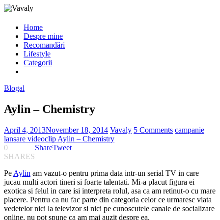
Home
Despre mine
Recomandări
Lifestyle
Categorii
Blogal
Aylin – Chemistry
April 4, 2013
November 18, 2014
Vavaly
5 Comments
campanie
lansare videoclip Aylin – Chemistry
0
Share
Tweet
SHARES
Pe
Aylin
am vazut-o pentru prima data intr-un serial TV in care
jucau multi actori tineri si foarte talentati. Mi-a placut figura ei
exotica si felul in care isi interpreta rolul, asa ca am retinut-o cu mare
placere. Pentru ca nu fac parte din categoria celor ce urmaresc viata
vedetelor nici la televizor si nici pe cunoscutele canale de socializare
online, nu pot spune ca am mai auzit despre ea.