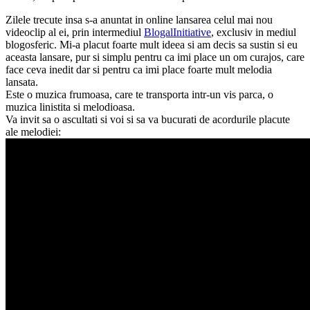
Zilele trecute insa s-a anuntat in online lansarea celul mai nou
videoclip al ei, prin intermediul
BlogalInitiative
, exclusiv in mediul
blogosferic. Mi-a placut foarte mult ideea si am decis sa sustin si eu
aceasta lansare, pur si simplu pentru ca imi place un om curajos, care
face ceva inedit dar si pentru ca imi place foarte mult melodia
lansata.
Este o muzica frumoasa, care te transporta intr-un vis parca, o
muzica linistita si melodioasa.
Va invit sa o ascultati si voi si sa va bucurati de acordurile placute
ale melodiei: