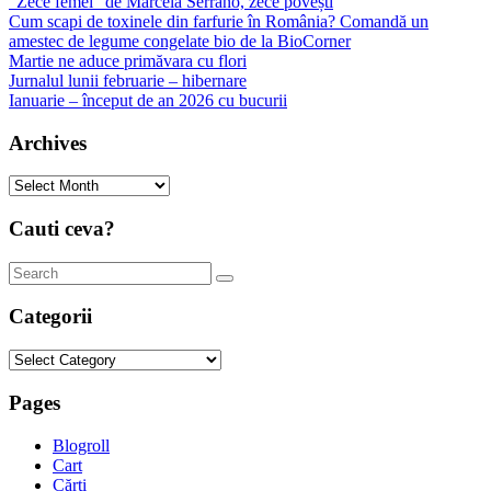
”Zece femei” de Marcela Serrano, zece povești
Cum scapi de toxinele din farfurie în România? Comandă un
amestec de legume congelate bio de la BioCorner
Martie ne aduce primăvara cu flori
Jurnalul lunii februarie – hibernare
Ianuarie – început de an 2026 cu bucurii
Archives
Archives
Cauti ceva?
Categorii
Categorii
Pages
Blogroll
Cart
Cărți