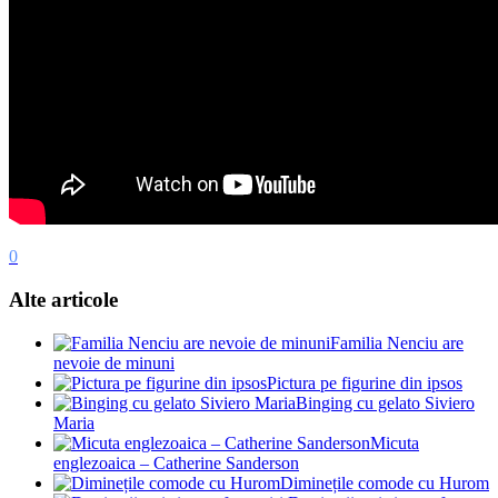
0
Alte articole
Familia Nenciu are
nevoie de minuni
Pictura pe figurine din ipsos
Binging cu gelato Siviero
Maria
Micuta
englezoaica – Catherine Sanderson
Diminețile comode cu Hurom