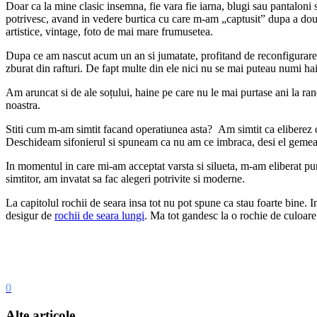
Doar ca la mine clasic insemna, fie vara fie iarna, blugi sau pantaloni si
potrivesc, avand in vedere burtica cu care m-am „captusit” dupa a doua s
artistice, vintage, foto de mai mare frumusetea.
Dupa ce am nascut acum un an si jumatate, profitand de reconfigurarea 
zburat din rafturi. De fapt multe din ele nici nu se mai puteau numi ha
Am aruncat si de ale soțului, haine pe care nu le mai purtase ani la ra
noastra.
Stiti cum m-am simtit facand operatiunea asta? Am simtit ca eliberez o 
Deschideam sifonierul si spuneam ca nu am ce imbraca, desi el gemea
In momentul in care mi-am acceptat varsta si silueta, m-am eliberat pur 
simtitor, am invatat sa fac alegeri potrivite si moderne.
La capitolul rochii de seara insa tot nu pot spune ca stau foarte bine. I
desigur de
rochii de seara lungi
. Ma tot gandesc la o rochie de culoar
0
Alte articole