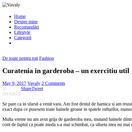
Home
Despre mine
Recomandări
Lifestyle
Categorii
De toate pentru toti
Fashion
Curatenia in garderoba – un exercitiu util
May 9, 2017
Vavaly
2 Comments
35
Share
Tweet
SHARES
Se pare ca in sfarsit a venit vara. Am fost destul de harnica si am reus
exact dupa ce pusesem toate hainele groase in spatele rafturilor, manusile
Multa vreme nu am avut grija de garderoba mea, mutand hainele dintr-un 
cont de faptul ca poate moda s-a mai schimbat, ca silueta mea nu mai es