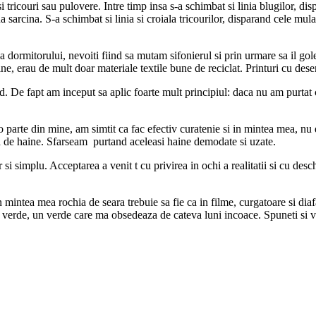
 tricouri sau pulovere. Intre timp insa s-a schimbat si linia blugilor, disp
arcina. S-a schimbat si linia si croiala tricourilor, disparand cele mula
dormitorului, nevoiti fiind sa mutam sifonierul si prin urmare sa il gol
ine, erau de mult doar materiale textile bune de reciclat. Printuri cu d
nd. De fapt am inceput sa aplic foarte mult principiul: daca nu am purta
parte din mine, am simtit ca fac efectiv curatenie si in mintea mea, nu 
 de haine. Sfarseam purtand aceleasi haine demodate si uzate.
si simplu. Acceptarea a venit t cu privirea in ochi a realitatii si cu desc
n mintea mea rochia de seara trebuie sa fie ca in filme, curgatoare si diaf
e verde, un verde care ma obsedeaza de cateva luni incoace. Spuneti si v