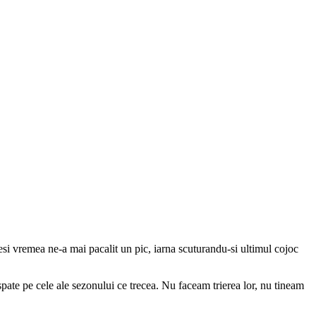
 Desi vremea ne-a mai pacalit un pic, iarna scuturandu-si ultimul cojoc
pate pe cele ale sezonului ce trecea. Nu faceam trierea lor, nu tineam