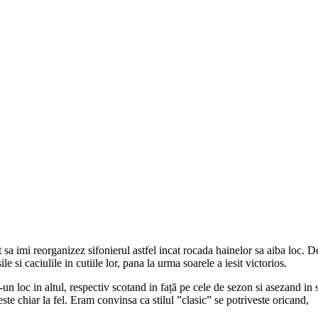
it sa imi reorganizez sifonierul astfel incat rocada hainelor sa aiba loc.
 si caciulile in cutiile lor, pana la urma soarele a iesit victorios.
loc in altul, respectiv scotand in față pe cele de sezon si asezand in s
te chiar la fel. Eram convinsa ca stilul ”clasic” se potriveste oricand,