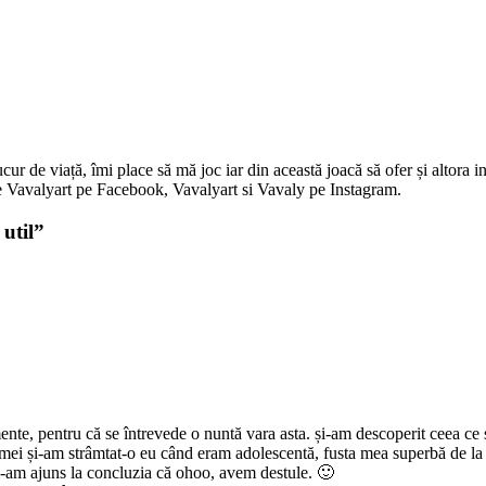
 de viață, îmi place să mă joc iar din această joacă să ofer și altora in
i pe Vavalyart pe Facebook, Vavalyart si Vavaly pe Instagram.
util
”
te, pentru că se întrevede o nuntă vara asta. și-am descoperit ceea ce 
amei și-am strâmtat-o eu când eram adolescentă, fusta mea superbă de la
 și-am ajuns la concluzia că ohoo, avem destule. 🙂