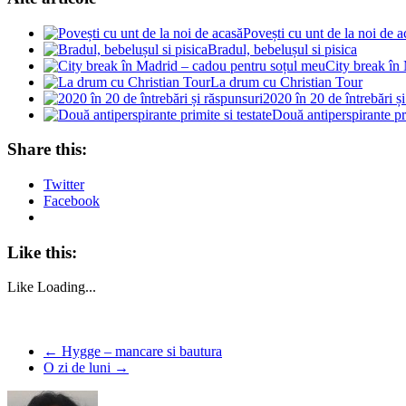
Povești cu unt de la noi de a
Bradul, bebelușul si pisica
City break în
La drum cu Christian Tour
2020 în 20 de întrebări ș
Două antiperspirante pri
Share this:
Twitter
Facebook
Like this:
Like
Loading...
←
Hygge – mancare si bautura
O zi de luni
→