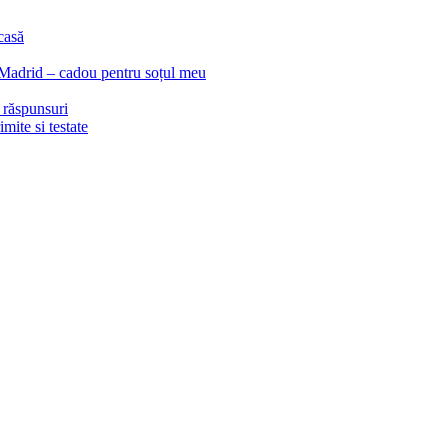
casă
 Madrid – cadou pentru soțul meu
i răspunsuri
mite si testate