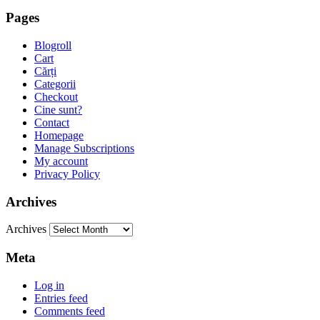
Pages
Blogroll
Cart
Cărți
Categorii
Checkout
Cine sunt?
Contact
Homepage
Manage Subscriptions
My account
Privacy Policy
Archives
Archives
Meta
Log in
Entries feed
Comments feed