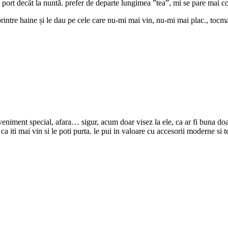
 port decât la nuntă. prefer de departe lungimea ”tea”, mi se pare mai 
printre haine și le dau pe cele care nu-mi mai vin, nu-mi mai plac., tocma
eveniment special, afara… sigur, acum doar visez la ele, ca ar fi buna doa
 ca iti mai vin si le poti purta. le pui in valoare cu accesorii moderne si t