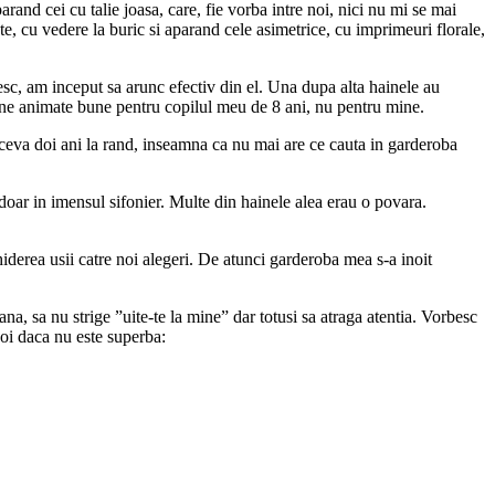
arand cei cu talie joasa, care, fie vorba intre noi, nici nu mi se mai
te, cu vedere la buric si aparand cele asimetrice, cu imprimeuri florale,
esc, am inceput sa arunc efectiv din el. Una dupa alta hainele au
esene animate bune pentru copilul meu de 8 ani, nu pentru mine.
t ceva doi ani la rand, inseamna ca nu mai are ce cauta in garderoba
doar in imensul sifonier. Multe din hainele alea erau o povara.
hiderea usii catre noi alegeri. De atunci garderoba mea s-a inoit
ana, sa nu strige ”uite-te la mine” dar totusi sa atraga atentia. Vorbesc
oi daca nu este superba: