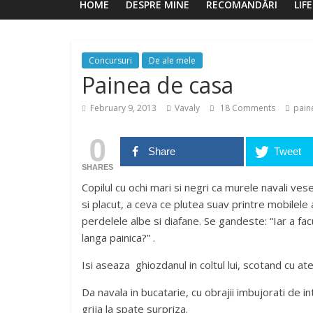
HOME
DESPRE MINE
RECOMANDĂRI
LIF
Concursuri
De ale mele
Painea de casa
February 9, 2013
Vavaly
18 Comments
pain
0
Share
Tweet
SHARES
Copilul cu ochi mari si negri ca murele navali ves
si placut, a ceva ce plutea suav printre mobilel
perdelele albe si diafane. Se gandeste: “Iar a fa
langa painica?” .
Isi aseaza ghiozdanul in coltul lui, scotand cu at
Da navala in bucatarie, cu obrajii imbujorati de 
grija la spate surpriza.