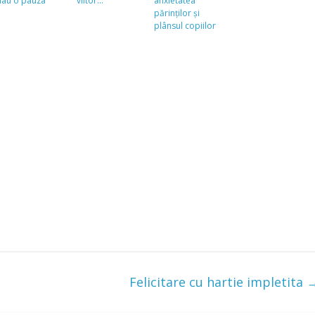
iau o pauza
viitor…
anxietatea
părinților și
plânsul copiilor
Felicitare cu hartie impletita