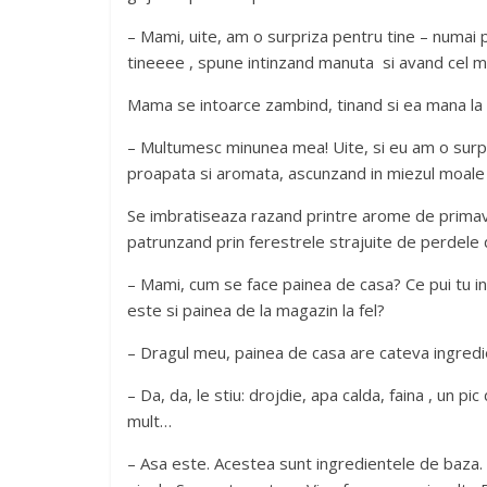
– Mami, uite, am o surpriza pentru tine – numai p
tineeee , spune intinzand manuta si avand cel mai
Mama se intoarce zambind, tinand si ea mana la s
– Multumesc minunea mea! Uite, si eu am o surpr
proapata si aromata, ascunzand in miezul moale 
Se imbratiseaza razand printre arome de primav
patrunzand prin ferestrele strajuite de perdele 
– Mami, cum se face painea de casa? Ce pui tu i
este si painea de la magazin la fel?
– Dragul meu, painea de casa are cateva ingredien
– Da, da, le stiu: drojdie, apa calda, faina , un p
mult…
– Asa este. Acestea sunt ingredientele de baza.