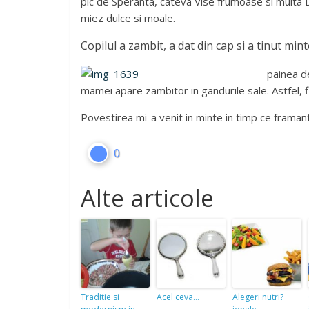
pic de Speranta, cateva Vise frumoase si multa D
miez dulce si moale.
Copilul a zambit, a dat din cap si a tinut min
painea de
mamei apare zambitor in gandurile sale. Astfel, f
Povestirea mi-a venit in minte in timp ce frama
0
Alte articole
Traditie si
Acel ceva…
Alegeri nutri?