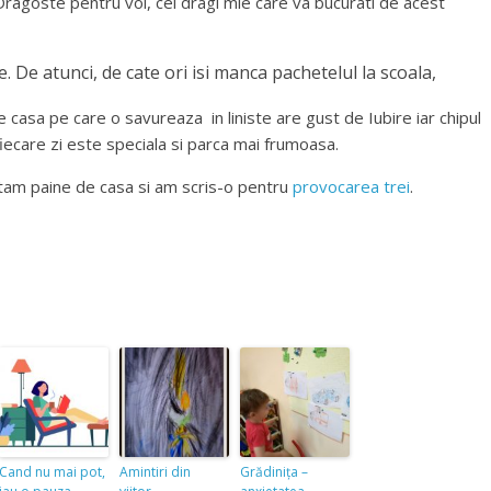
ragoste pentru voi, cei dragi mie care va bucurati de acest
te. De atunci, de cate ori isi manca pachetelul la
scoala,
 casa pe care o savureaza in liniste are gust de Iubire iar chipul
iecare zi este speciala si parca mai frumoasa.
ntam paine de casa si am scris-o pentru
provocarea trei
.
Cand nu mai pot,
Amintiri din
Grădinița –