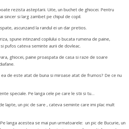
oate rezista asteptarii. Uite, un buchet de ghiocei. Pentru
 sincer si larg zambet pe chipul de copil.
pate, ascunzand la randul ei un dar pretios.
iza, spune intinzand copilului o bucata rumena de paine,
si pufos cateva seminte aurii de dovleac.
ara, ghiocei, paine proaspata de casa si raze de soare
diafane.
n ea de este atat de buna si miroase atat de frumos? De ce nu
te speciale. Pe langa cele pe care le stii si tu…
ic de lapte, un pic de sare , cateva seminte care imi plac mult
 Pe langa acestea se mai pun urmatoarele: un pic de Bucurie, un