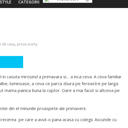
ESTYLE
CATEGORII
,
e de casa
proza scurta
el in casuta mirosind a primavara si… a inca ceva. A ceva familiar
e albe, luminoase, a ceva ce parca zbura pe fereastre pe langa
cut mama painica buna la cuptor. Oare a mai facut si altceva pe
entie din el minunile proaspete ale primaverii.
intrecerea pe care a avut-o pana acasa cu colegii. Ascunde cu