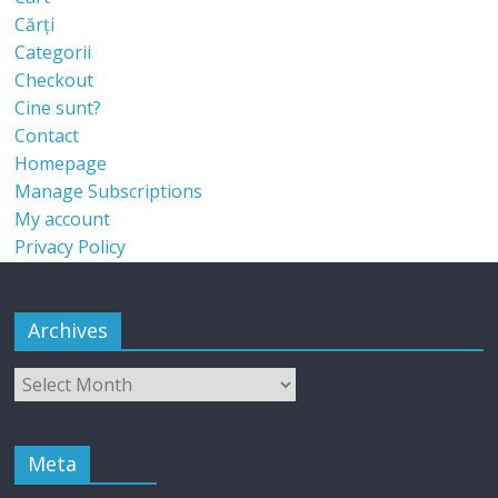
Cărți
Categorii
Checkout
Cine sunt?
Contact
Homepage
Manage Subscriptions
My account
Privacy Policy
Archives
Meta