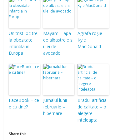
Un trist loc trei
Mayam – apa
Agrafa roșie –
la obezitate
de albastrele si
Kyle
infantila in
ulei de
MacDonald
Europa
avocado
FaceBook – ce
Jurnalul lunii
Bradul artificial
e cu tine?
februarie –
de calitate – o
hibernare
alegere
inteleapta
Share this: