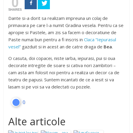
0
SHARES
Dante si-a dorit sa realizam impreuna un colaj de
primavara pe care l-a numit Gradina vesela. Pentru ca se
apropie si Pastele, am zis sa facem o decoratiune de
Paste numai bun pentru a fi inscris in
Claca “Iepurasul
vesel”
gazduit si in acest an de catre draga de
Bea
.
O casuta, doi copacei, niste iarba, iepurasi, pui si oua
decorate intregite de soare si cativa nori zambitori –
cam asta am folosit noi pentru a realiza un decor ca de
teatru de papusi. Suntem incantati de ce a iesit si va
lasam si pe voi sa va delectati cu pozele.
0
Alte articole