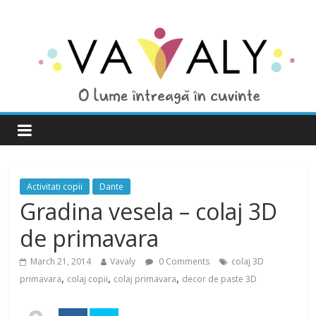
Activitati copii
Dante
Gradina vesela – colaj 3D
de primavara
March 21, 2014
Vavaly
0 Comments
colaj 3D
,
,
,
primavara
colaj copii
colaj primavara
decor de paste 3D