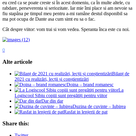
eu cred ca se poate creste si în acest domeniu, ca în multe altele, cu
rabdare, perseverenta si seriozitate. Iar mie îmi place si am nevoie sa
fiu stapâna pe timpul meu pentru a-mi ramâne destul disponibil sa
ma pot ocupa de Dante asa cum simt eu sa o fac.
Cât despre viitor: vom trai si vom vedea. Speranta înca este cu noi.
0
Alte articole
Bilanț de
2021 cu realizări, lecții și conștientizări
Doina – brand romanesc
La
Logiscool Sibiu copiii sunt pregătiți pentru viitor
Dar din dar
Duzina de cuvinte – Iubirea
Rasfat in lenjerii de pat
Share this:
Twitter