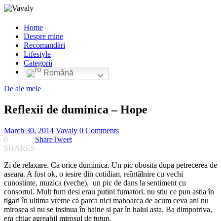
Home
Despre mine
Recomandări
Lifestyle
Categorii
Română
De ale mele
Reflexii de duminica – Hope
March 30, 2014
Vavaly
0 Comments
0
Share
Tweet
SHARES
Zi de relaxare. Ca orice duminica. Un pic obosita dupa petrecerea de
aseara. A fost ok, o iesire din cotidian, reîntâlnire cu vechi
cunostinte, muzica (veche), un pic de dans la sentiment cu
consortul. Mult fum desi erau putini fumatori. nu stiu ce pun astia în
tigari în ultima vreme ca parca nici mahoarca de acum ceva ani nu
mirosea si nu se insinua în haine si par în halul asta. Ba dimpotriva,
era chiar agreabil mirosul de tutun.