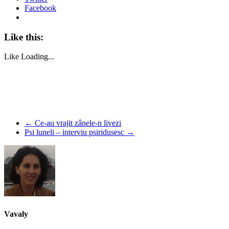
Facebook
Like this:
Like
Loading...
←
Ce-au vrajit zânele-n livezi
Psi luneli – interviu psiridusesc
→
Vavaly