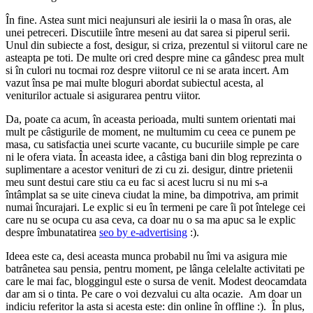
În fine. Astea sunt mici neajunsuri ale iesirii la o masa în oras, ale
unei petreceri. Discutiile între meseni au dat sarea si piperul serii.
Unul din subiecte a fost, desigur, si criza, prezentul si viitorul care ne
asteapta pe toti. De multe ori cred despre mine ca gândesc prea mult
si în culori nu tocmai roz despre viitorul ce ni se arata incert. Am
vazut însa pe mai multe bloguri abordat subiectul acesta, al
veniturilor actuale si asigurarea pentru viitor.
Da, poate ca acum, în aceasta perioada, multi suntem orientati mai
mult pe câstigurile de moment, ne multumim cu ceea ce punem pe
masa, cu satisfactia unei scurte vacante, cu bucuriile simple pe care
ni le ofera viata. În aceasta idee, a câstiga bani din blog reprezinta o
suplimentare a acestor venituri de zi cu zi. desigur, dintre prietenii
meu sunt destui care stiu ca eu fac si acest lucru si nu mi s-a
întâmplat sa se uite cineva ciudat la mine, ba dimpotriva, am primit
numai încurajari. Le explic si eu în termeni pe care îi pot întelege cei
care nu se ocupa cu asa ceva, ca doar nu o sa ma apuc sa le explic
despre îmbunatatirea
seo by e-advertising
:).
Ideea este ca, desi aceasta munca probabil nu îmi va asigura mie
batrânetea sau pensia, pentru moment, pe lânga celelalte activitati pe
care le mai fac, bloggingul este o sursa de venit. Modest deocamdata
dar am si o tinta. Pe care o voi dezvalui cu alta ocazie. Am doar un
indiciu referitor la asta si acesta este: din online în offline :). În plus,