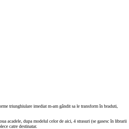
forme triunghiulare imediat m-am gândit sa le transform în braduti,
oua acadele, dupa modelul celor de aici, 4 strasuri (se gasesc în librarii
plece catre destinatar.