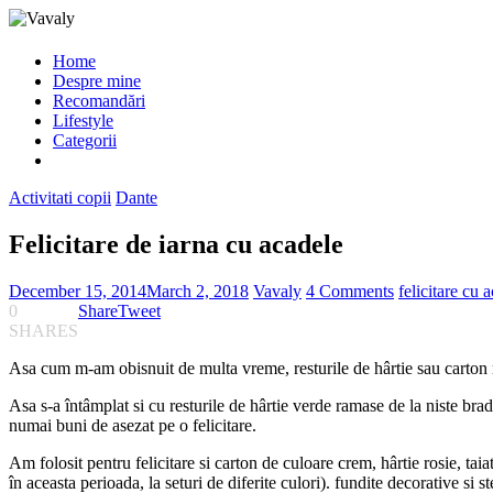
Home
Despre mine
Recomandări
Lifestyle
Categorii
Activitati copii
Dante
Felicitare de iarna cu acadele
December 15, 2014
March 2, 2018
Vavaly
4 Comments
felicitare cu 
0
Share
Tweet
SHARES
Asa cum m-am obisnuit de multa vreme, resturile de hârtie sau carton ra
Asa s-a întâmplat si cu resturile de hârtie verde ramase de la niste br
numai buni de asezat pe o felicitare.
Am folosit pentru felicitare si carton de culoare crem, hârtie rosie, tai
în aceasta perioada, la seturi de diferite culori). fundite decorative si st