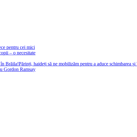
ece pentru cei mici
opii – o necesitate
Părinți, haideți să ne mobilizăm pentru a aduce schimbarea și 
 cu Gordon Ramsay