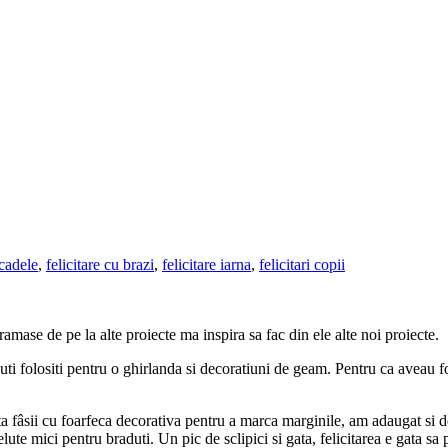
acadele
,
felicitare cu brazi
,
felicitare iarna
,
felicitari copii
mase de pe la alte proiecte ma inspira sa fac din ele alte noi proiecte.
aduti folositi pentru o ghirlanda si decoratiuni de geam. Pentru ca aveau 
ata fâsii cu foarfeca decorativa pentru a marca marginile, am adaugat si d
elute mici pentru braduti. Un pic de sclipici si gata, felicitarea e gata sa 