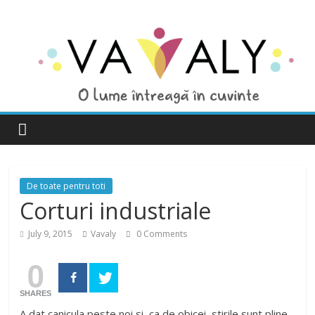
De toate pentru toti
Corturi industriale
July 9, 2015
Vavaly
0 Comments
0
SHARES
A dat canicula peste noi si, ca de obicei, stirile sunt pline