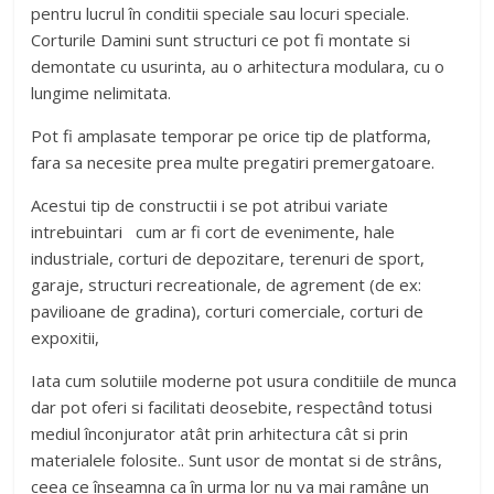
pentru lucrul în conditii speciale sau locuri speciale.
Corturile Damini sunt structuri ce pot fi montate si
demontate cu usurinta, au o arhitectura modulara, cu o
lungime nelimitata.
Pot fi amplasate temporar pe orice tip de platforma,
fara sa necesite prea multe pregatiri premergatoare.
Acestui tip de constructii i se pot atribui variate
intrebuintari cum ar fi cort de evenimente, hale
industriale, corturi de depozitare, terenuri de sport,
garaje, structuri recreationale, de agrement (de ex:
pavilioane de gradina), corturi comerciale, corturi de
expoxitii,
Iata cum solutiile moderne pot usura conditiile de munca
dar pot oferi si facilitati deosebite, respectând totusi
mediul înconjurator atât prin arhitectura cât si prin
materialele folosite.. Sunt usor de montat si de strâns,
ceea ce înseamna ca în urma lor nu va mai ramâne un