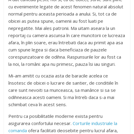
cu evenimente legate de acest fenomen natural absolut
normal pentru aceasta perioada a anului. Si, tot ca de
obicei as putea spune, oamenii au fost luati pe
nepregatite. Mai ales patronii. Ma uitam aseara la un
reportaj cu camera ascunsa în care muncitorii ce lucreaza
afara, în plin soare, erau întrebati daca au primit apa asa
cum spune legea si daca beneficiaza de pauzele
corespunzatoare de odihna. Raspunsurile lor au fost ca
la noi, la români: apa nu primesc, pauza îsi iau singuri.
Mi-am amitit cu ocazia asta de baracile acelea ce
însotesc de obicei o lucrare de santier, de conditiile în
care sunt nevoiti sa munceasca, sa manânce si sa se
odihneasca acesti oameni. Si ma întreb daca s-a mai
schimbat ceva în acest sens.
Pentru ca posibilitatile moderne exista pentru
asigurarea confortului necesar.
Corturile industriale la
comanda
ofera facilitati deosebite pentru lucrul afara,