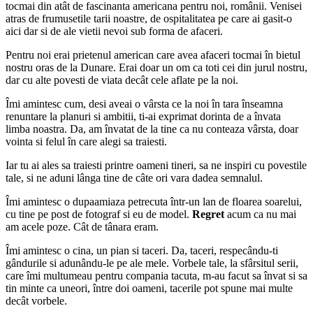
tocmai din atât de fascinanta americana pentru noi, românii. Venisei
atras de frumusetile tarii noastre, de ospitalitatea pe care ai gasit-o
aici dar si de ale vietii nevoi sub forma de afaceri.
Pentru noi erai prietenul american care avea afaceri tocmai în bietul
nostru oras de la Dunare. Erai doar un om ca toti cei din jurul nostru,
dar cu alte povesti de viata decât cele aflate pe la noi.
Îmi amintesc cum, desi aveai o vârsta ce la noi în tara înseamna
renuntare la planuri si ambitii, ti-ai exprimat dorinta de a învata
limba noastra. Da, am învatat de la tine ca nu conteaza vârsta, doar
vointa si felul în care alegi sa traiesti.
Iar tu ai ales sa traiesti printre oameni tineri, sa ne inspiri cu povestile
tale, si ne aduni lânga tine de câte ori vara dadea semnalul.
Îmi amintesc o dupaamiaza petrecuta într-un lan de floarea soarelui,
cu tine pe post de fotograf si eu de model.
Regret
acum ca nu mai
am acele poze. Cât de tânara eram.
Îmi amintesc o cina, un pian si taceri. Da, taceri, respecându-ti
gândurile si adunându-le pe ale mele. Vorbele tale, la sfârsitul serii,
care îmi multumeau pentru compania tacuta, m-au facut sa învat si sa
tin minte ca uneori, între doi oameni, tacerile pot spune mai multe
decât vorbele.