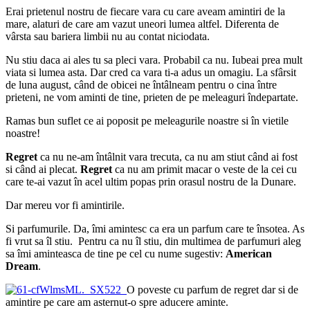
Erai prietenul nostru de fiecare vara cu care aveam amintiri de la
mare, alaturi de care am vazut uneori lumea altfel. Diferenta de
vârsta sau bariera limbii nu au contat niciodata.
Nu stiu daca ai ales tu sa pleci vara. Probabil ca nu. Iubeai prea mult
viata si lumea asta. Dar cred ca vara ti-a adus un omagiu. La sfârsit
de luna august, când de obicei ne întâlneam pentru o cina între
prieteni, ne vom aminti de tine, prieten de pe meleaguri îndepartate.
Ramas bun suflet ce ai poposit pe meleagurile noastre si în vietile
noastre!
Regret
ca nu ne-am întâlnit vara trecuta, ca nu am stiut când ai fost
si când ai plecat.
Regret
ca nu am primit macar o veste de la cei cu
care te-ai vazut în acel ultim popas prin orasul nostru de la Dunare.
Dar mereu vor fi amintirile.
Si parfumurile. Da, îmi amintesc ca era un parfum care te însotea. As
fi vrut sa îl stiu. Pentru ca nu îl stiu, din multimea de parfumuri aleg
sa îmi aminteasca de tine pe cel cu nume sugestiv:
American
Dream
.
O poveste cu parfum de regret dar si de
amintire pe care am asternut-o spre aducere aminte.