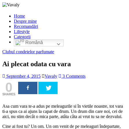
Home
Despre mine
Recomandări
Lifestyle
Categorii
Română
Clubul condeielor parfumate
Ai plecat odata cu vara
September 4, 2015
Vavaly
3 Comments
0
SHARES
Asa cum vara te-a adus pe meleagurile si în vietile noastre, tot vara
ti-a spus ca ai ajuns la capat de drum. Un drum din care noi, cei de
aici, nu stim decât o mica parte, atâta câta ai vrut tu sa ne dezvalui.
Cine ai fost tu? Un om. Un om venit de pe meleaguri îndepartate,