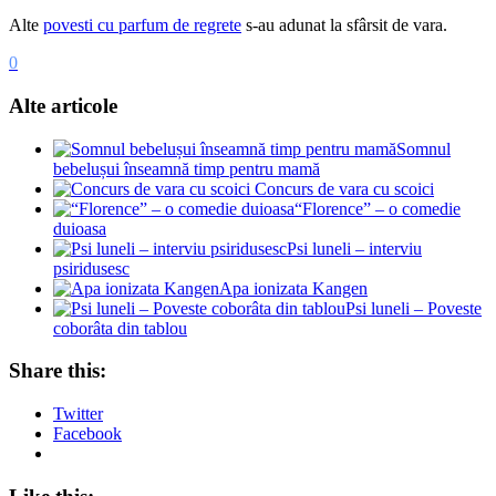
Alte
povesti cu parfum de regrete
s-au adunat la sfârsit de vara.
0
Alte articole
Somnul
bebelușui înseamnă timp pentru mamă
Concurs de vara cu scoici
“Florence” – o comedie
duioasa
Psi luneli – interviu
psiridusesc
Apa ionizata Kangen
Psi luneli – Poveste
coborâta din tablou
Share this:
Twitter
Facebook