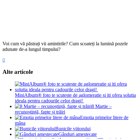
Voi cum vă păstrați vii amintirile? Cum scoateți la lumină pozele
adunate de-a lungul timpului?
0
Alte articole
MiniAlbum® foto te scuteste de aglomeratie si iti ofera solutia
ideala pentru cadourile celor dragi!
8 Martie –
recunoștință, fapte și trăiri
Emotia primelor litere de
mâna
Bunicile viitorului
Gânduri amestecate