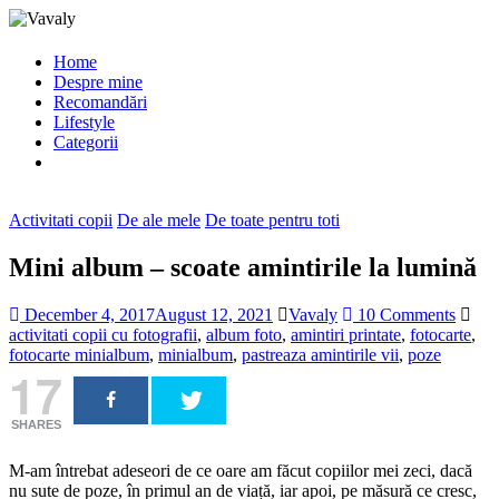
Home
Despre mine
Recomandări
Lifestyle
Categorii
Activitati copii
De ale mele
De toate pentru toti
Mini album – scoate amintirile la lumină
December 4, 2017
August 12, 2021
Vavaly
10 Comments
activitati copii cu fotografii
,
album foto
,
amintiri printate
,
fotocarte
,
fotocarte minialbum
,
minialbum
,
pastreaza amintirile vii
,
poze
17
SHARES
M-am întrebat adeseori de ce oare am făcut copiilor mei zeci, dacă
nu sute de poze, în primul an de viață, iar apoi, pe măsură ce cresc,