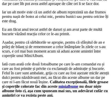
dar pe care îib pot avea astfel aproape de câte ori li se face dor.
Iar un alt motiv este că un astfel de album reprezintă un dar frumos
pentru nașii de botez ai celui mic, pentru bunici sau pentru oricine îți
este drag.
Eu am făcut anul trecut astfel de daruri și am avut parte de multă
bucurie văzând reacția celor ce le-au primit.
Așadar, pentru că sărbătorile se apropie, pentru că sfârșitul de an e
prilej de bilanț și de rememorare a celor întâmplate în zilele ce s-au
scurs, e cel mai bun moment acum să aduni aceste amintiri între
coperțile unui MiniAlbum.
Iată cum arată cele două fotoalbume pe care le-am comandat eu și
care au fost primite și privite cu exclamații de admirație și bucurie.
Felul în care sunt ambalate, grija cu care au fost așezate micile atenții
dulci pentru năzdrăvanii mei, au făcut din aceste albume un dar pe
care ni l-am făcut nouă înșine.
Calitatea excepțională, filele groase
și coperțile colorate
fac din aceste
minialbume
nu doar niște
albume foto ci, așa cum spuneam mai sus, un adevărat cufăr cu
amintiri ce va rezista peste ani.