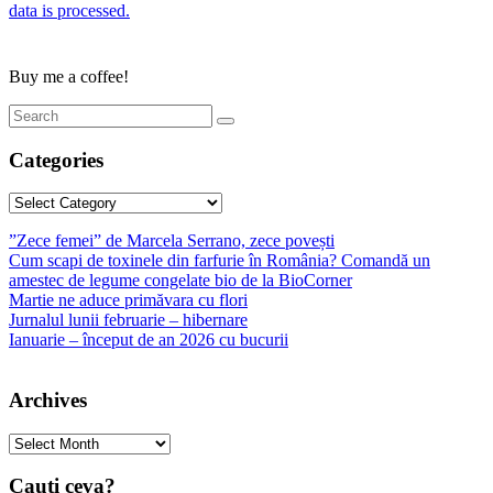
data is processed.
Buy me a coffee!
Categories
Categories
”Zece femei” de Marcela Serrano, zece povești
Cum scapi de toxinele din farfurie în România? Comandă un
amestec de legume congelate bio de la BioCorner
Martie ne aduce primăvara cu flori
Jurnalul lunii februarie – hibernare
Ianuarie – început de an 2026 cu bucurii
Archives
Archives
Cauti ceva?