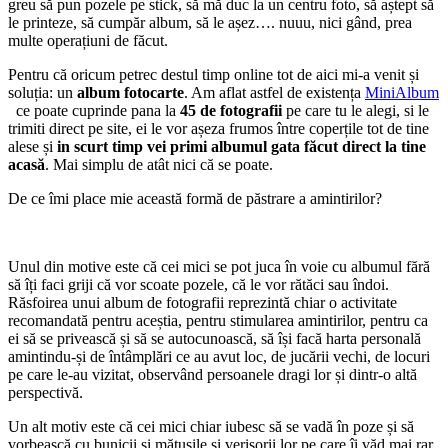
greu să pun pozele pe stick, să mă duc la un centru foto, să aștept să
le printeze, să cumpăr album, să le așez…. nuuu, nici gând, prea
multe operațiuni de făcut.
Pentru că oricum petrec destul timp online tot de aici mi-a venit și
soluția: un
album fotocarte
. Am aflat astfel de existența
MiniAlbum
ce poate cuprinde pana la
45 de fotografii
pe care tu le alegi, si le
trimiti direct pe site, ei le vor așeza frumos între coperțile tot de tine
alese și
in scurt timp vei primi albumul gata făcut direct la tine
acasă
. Mai simplu de atât nici că se poate.
De ce îmi place mie această formă de păstrare a amintirilor?
Unul din motive este că cei mici se pot juca în voie cu albumul fără
să îți faci griji că vor scoate pozele, că le vor rătăci sau îndoi.
Răsfoirea unui album de fotografii reprezintă chiar o activitate
recomandată pentru aceștia, pentru stimularea amintirilor, pentru ca
ei să se privească și să se autocunoască, să își facă harta personală
amintindu-și de întâmplări ce au avut loc, de jucării vechi, de locuri
pe care le-au vizitat, observând persoanele dragi lor și dintr-o altă
perspectivă.
Un alt motiv este că cei mici chiar iubesc să se vadă în poze și să
vorbească cu bunicii și mătușile și verișorii lor pe care îi văd mai rar