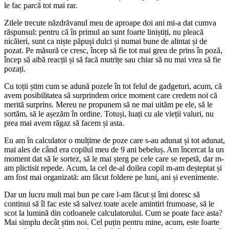
le fac parcă tot mai rar.
Zilele trecute năzdrăvanul meu de aproape doi ani mi-a dat cumva
răspunsul: pentru că în primul an sunt foarte liniștiți, nu pleacă
nicăieri, sunt ca niște păpuși dulci și numai bune de alintat și de
pozat. Pe măsură ce cresc, încep să fie tot mai greu de prins în poză,
încep să aibă reacții și să facă mutrițe sau chiar să nu mai vrea să fie
pozați.
Cu toții știm cum se adună pozele în tot felul de gadgeturi, acum, că
avem posibilitatea să surprindem orice moment care credem noi că
merită surprins. Mereu ne propunem să ne mai uităm pe ele, să le
sortăm, să le așezăm în ordine. Totuși, luați cu ale vieții valuri, nu
prea mai avem răgaz să facem și asta.
Eu am în calculator o mulțime de poze care s-au adunat și tot adunat,
mai ales de când era copilul meu de 9 ani bebeluș. Am încercat la un
moment dat să le sortez, să le mai șterg pe cele care se repetă, dar m-
am plictisit repede. Acum, la cel de-al doilea copil m-am deșteptat și
am fost mai organizată: am făcut foldere pe luni, ani și evenimente.
Dar un lucru mult mai bun pe care l-am făcut și îmi doresc să
continui să îl fac este să salvez toate acele amintiri frumoase, să le
scot la lumină din cotloanele calculatorului. Cum se poate face asta?
Mai simplu decât știm noi. Cel puțin pentru mine, acum, este foarte