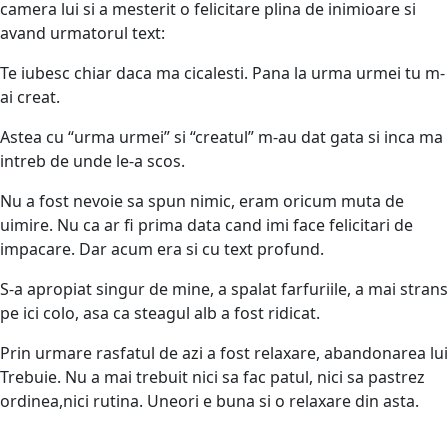
camera lui si a mesterit o felicitare plina de inimioare si
avand urmatorul text:
Te iubesc chiar daca ma cicalesti. Pana la urma urmei tu m-
ai creat.
Astea cu “urma urmei” si “creatul” m-au dat gata si inca ma
intreb de unde le-a scos.
Nu a fost nevoie sa spun nimic, eram oricum muta de
uimire. Nu ca ar fi prima data cand imi face felicitari de
impacare. Dar acum era si cu text profund.
S-a apropiat singur de mine, a spalat farfuriile, a mai strans
pe ici colo, asa ca steagul alb a fost ridicat.
Prin urmare rasfatul de azi a fost relaxare, abandonarea lui
Trebuie. Nu a mai trebuit nici sa fac patul, nici sa pastrez
ordinea,nici rutina. Uneori e buna si o relaxare din asta.