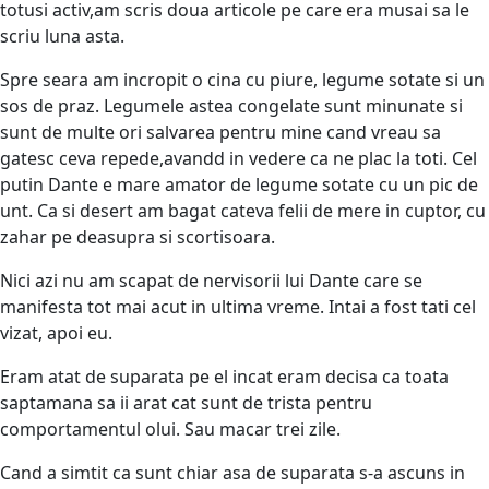
totusi activ,am scris doua articole pe care era musai sa le
scriu luna asta.
Spre seara am incropit o cina cu piure, legume sotate si un
sos de praz. Legumele astea congelate sunt minunate si
sunt de multe ori salvarea pentru mine cand vreau sa
gatesc ceva repede,avandd in vedere ca ne plac la toti. Cel
putin Dante e mare amator de legume sotate cu un pic de
unt. Ca si desert am bagat cateva felii de mere in cuptor, cu
zahar pe deasupra si scortisoara.
Nici azi nu am scapat de nervisorii lui Dante care se
manifesta tot mai acut in ultima vreme. Intai a fost tati cel
vizat, apoi eu.
Eram atat de suparata pe el incat eram decisa ca toata
saptamana sa ii arat cat sunt de trista pentru
comportamentul olui. Sau macar trei zile.
Cand a simtit ca sunt chiar asa de suparata s-a ascuns in