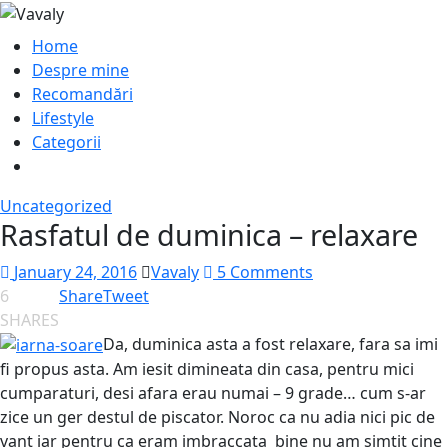
Home
Despre mine
Recomandări
Lifestyle
Categorii
Uncategorized
Rasfatul de duminica – relaxare
January 24, 2016
Vavaly
5 Comments
6
Share
Tweet
SHARES
Da, duminica asta a fost relaxare, fara sa imi
fi propus asta. Am iesit dimineata din casa, pentru mici
cumparaturi, desi afara erau numai – 9 grade… cum s-ar
zice un ger destul de piscator. Noroc ca nu adia nici pic de
vant iar pentru ca eram imbraccata bine nu am simtit cine