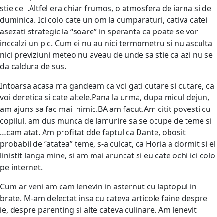
stie ce .Altfel era chiar frumos, o atmosfera de iarna si de
duminica. Ici colo cate un om la cumparaturi, cativa catei
asezati strategic la “soare” in speranta ca poate se vor
inccalzi un pic. Cum ei nu au nici termometru si nu asculta
nici previziuni meteo nu aveau de unde sa stie ca azi nu se
da caldura de sus.
Intoarsa acasa ma gandeam ca voi gati cutare si cutare, ca
voi deretica si cate altele.Pana la urma, dupa micul dejun,
am ajuns sa fac mai nimic.BA am facut.Am citit povesti cu
copilul, am dus munca de lamurire sa se ocupe de teme si
…cam atat. Am profitat dde faptul ca Dante, obosit
probabil de “atatea” teme, s-a culcat, ca Horia a dormit si el
linistit langa mine, si am mai aruncat si eu cate ochi ici colo
pe internet.
Cum ar veni am cam lenevin in asternut cu laptopul in
brate. M-am delectat insa cu cateva articole faine despre
ie, despre parenting si alte cateva culinare. Am lenevit