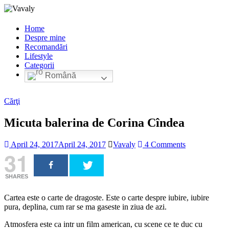
Home
Despre mine
Recomandări
Lifestyle
Categorii
Română
Cărţi
Micuta balerina de Corina Cîndea
April 24, 2017
April 24, 2017
Vavaly
4 Comments
31
SHARES
Cartea este o carte de dragoste. Este o carte despre iubire, iubire
pura, deplina, cum rar se ma gaseste in ziua de azi.
Atmosfera este ca intr un film american, cu scene ce te duc cu