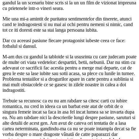
gandul la un scenariu bine scris si la un un film de vizionat impreuna
cu prietenele intr-o vineri seara.
Mie una mi-a amintit de puritatea sentimentelor din tinerete, atunci
cand te indragostesti si nu mai ai ochi pentru nemeni si nimic, cand
tot ce iti doresti este sa stai langa persoana iubita.
Dar cu aceeasi pasiune fiecare protagonist iubeste ceea ce face:
fotbalul si dansul.
M-am dus cu gandul la tabloide si la ususrinta cu care judecam poate
de multe ori viata vedetelor: despartiri, betii, nebunii. Dar nu stim cu
adevarat ce sacrificii fac acestia pentru a merge mai departe, cat de
greu le este sa lase iubite sau sotii acasa, sa plece cu lunile in turnee.
Problema tentaiilor si a drogurilor apare in carte pentru a sublinia si
mai mult obstacolele ce se gasesc in zilele noastre in calea a doi
indragostiti.
Trebuie sa recunosc ca eu nu am rabdare sa citesc carti cu iubire
romantica, nu cred in ideea ca un barbat este atat de orbit de o
singura femeie incat sa faca in asa fel incat lumea sa se invarta dupa
ea. Nu am rabdare nici la descrierile lungi despre pasiune, saruturi si
alte detalii de acest gen. Am avut de cateva ori tentatia de a lasa
cartea neterminata, gandindu-ma ca nu se poate intampla decat sa fie
vorba despre o mare dragoste vânată de catre paparazzi dar