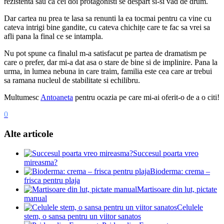
rezistenta sau ca cei doi protagonisti se despart si-si vad de drum.
Dar cartea nu prea te lasa sa renunti la ea tocmai pentru ca vine cu
cateva intrigi bine gandite, cu cateva chichițe care te fac sa vrei sa
afli pana la final ce se intampla.
Nu pot spune ca finalul m-a satisfacut pe partea de dramatism pe
care o prefer, dar mi-a dat asa o stare de bine si de implinire. Pana la
urma, in lumea nebuna in care traim, familia este cea care ar trebui
sa ramana nucleul de stabilitate si echilibru.
Multumesc
Antoaneta
pentru ocazia pe care mi-ai oferit-o de a o citi!
0
Alte articole
Succesul poarta vreo
mireasma?
Bioderma: crema –
frisca pentru plaja
Martisoare din lut, pictate
manual
Celulele
stem, o sansa pentru un viitor sanatos