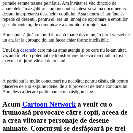
primele semne trasate pe hârtie. Am învățat să văd dincolo de
aparentele ”mâzgălituri”, am inceput să citesc și să mă documentez
despre interpretarea desenelor copilului. Asta pentru că am înteles
repede că desenul, pentru el, era un limbaj de exprimare a emoțiilor
și sentimentelor, de comunicare a anumitor dorințe chiar.
A început să țină creionul în mână foarte devreme, în jurul vârstei de
un an, iar la aproape doi ani facea chiar forme inteligibile.
Unul din
desenele
care mi-au atras atenția și pe care nu le-am uitat,
văzând în el un potențial de transformare în ceva mai mult, a fost
executat în jurul vârstei de trei ani.
A participat la multe concursuri nu neapărat pentru câștig cât pentru
plăcerea de a-și expune ideile, de a fi provocat de tema concursului.
A înțeles ca fiecare participare e un câștig în sine.
Acum
Cartoon Network
a venit cu o
frumoasă provocare către copii, aceea de
a crea viitoare personaje de desene
animate. Concursul se desfășoară pe trei