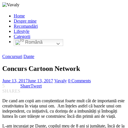
Home
Despre mine
Recomandări
Lifestyle
Categorii
Română
Concursuri
Dante
Concurs Cartoon Network
June 13, 2017
June 13, 2017
Vavaly
0 Comments
5
Share
Tweet
SHARES
De cand am copii am conștientizat foarte mult cât de importantă este
creativitatea în viața unui om. Am înțeles astfel că bazele unui om
independent, cu inițiativă, cu dorința de a imbunătăți și îmbogăți
lumea în care trăiește se construiesc încă din primii ani de viață.
L-am incurajat pe Dante, copilul meu de 8 ani și jumătate, încă de la