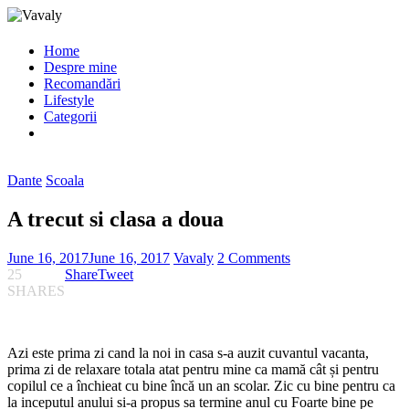
Home
Despre mine
Recomandări
Lifestyle
Categorii
Dante
Scoala
A trecut si clasa a doua
June 16, 2017
June 16, 2017
Vavaly
2 Comments
25
Share
Tweet
SHARES
Azi este prima zi cand la noi in casa s-a auzit cuvantul vacanta,
prima zi de relaxare totala atat pentru mine ca mamă cât și pentru
copilul ce a închieat cu bine încă un an scolar. Zic cu bine pentru ca
la inceputul anului si-a propus sa termine anul cu Foarte bine pe