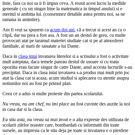
linie, fara ca noi sa ii fi impus ceva. A reusit acest lucru la mediile
generale ( cu un singur bine la matematica in timpul anului) si e
meritul si ambitia lui. (consemnez detaliile astea pentru noi, sa ne
ramana in amintire).
Am fi vrut sa spunem ca
acum doi ani
, că a trecut si acest an ca o
clipă, dar nu prea a fost asa. A fost un an destul de greu, cu multe
provocari atat pe taramul materiei studiate cat si pe al atmosferei
familiale, al starii de sanatate a lui Dante.
Daca in
clasa intai
invatarea literelor si a scrisului a fost o activitate
mult asteptata, daca temele pareau destul de usoare si cu toata
opozitia erau facute singur de catre Dante, anul accesta lucrurile s-au
precipitat. Daca in clasa intai invatarea s-a produs mai mult prin joc
atat la clasa cat si acasa, acum studiul si aplecarea cu atentie asupra
notiunilor noi au fost pe primul plan.
Ceea ce a adus si multe proteste din partea scolarului.
Nu vreau, nu am chef, nu imi place
au fost cuvinte des auzite la noi
in casa dar si la clasa.
Eu stiu asta, nu vreau sa mai invat
e o alta expresie des utilizata de
scolarii zilelor noastre care, bombardati cu informatii din toate
sursele, au impresia ca le stiu deja pe toate si invatarea e o pierdere