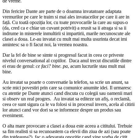
de vreme.
Din fericire Dante are parte de o doamna invatatoare adaptata
vremurilor pe care le traim si mai ales invataceilor pe care ii are in
față. Cu toată opoziția lor, cu toate provocarile la care au supus-o
(da, cred ca e chiar un cuvant potrivit) a reusit sa ii atraga si sa ii
indrume in misterele inmultirii si impartirii, marile necunoscute ale
clasei a doua. Le-au invatat cu mult mai multa usurinta decat imi
amintesc sa o fi facut noi, la vremea noastra.
Dar la fel de bine se simte si progresul facut in ceea ce priveste
nivelul conversational al copiilor. Daca anul trecut discutiile dintre
ei erau de genul:
ce faci? bine. pa
, acum lucrurile stau mult mai
bine.
Au invatat sa poarte o conversatie la telefon, sa scrie un anunt, sa
scrie mici povestiri prin care sa comunice anumite idei. Il urmaresc
cu atentie pe Dante atunci cand discuta cu colegii sau oamenii mari
si observ un real progres. Au invatat sa editeze un afiș, o reclamă,
ceea ce sunt sigura ca le va folosi si in procesul invers, acela al citirii
lor atunci cand vor dori sa se informeze despre un produs sau
eveniment.
O alta mare provocare a clasei a doua este aceea a cititului. Trebuie
sa fim realisti si sa recunoastem ca elevii din ziua de azi (sau poate
din totdeauna?) fac o adevarata opozitie cand vine vorba de citit.