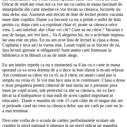
Oricat de mult am visat noi ca vor sta cu cartea in mana fascinati de
intamplarile din carte imediat ce vor invata sa citeasca, lucrurile nu
stau deloc asa. Auzisem anii trecuti de liste de lecturi pentru vacanta
mare date copiilor. Dante s-a bucurat ca nu a primit o astfel de lista
pentru ca, dupa cum s-a exprimat chiar el, poate sa citeasca orice
vrea. L-am intrebat:
dar chiar vei citi? Cum sa nu citesc? Vacanta e
asa de lunga, are trei luni..
. Va fi alegerea lui, nu o activitate impusa.
Iar asta este un plus. Eu nu am avut lista de lecturi la clasa a doua.
Copilaria e inca aici la varsta asta. Lasati copiii sa se bucure de ea,
fara lecturi greoaie si obligatorii! Sunt atatea carti frumoase la
biblioteca si in librarii ca au de unde alege.
Eu am inteles repede ca nu e momentul sa il las cu o carte in mana
sperand ca va avea dorinta de a o duce la bun sfarsit si m-am relaxat.
Am continuat sa citesc eu cu el, sa ii citesc eu atunci cand pur si
simplu nu vroia el. Si voi mai face asta si in continuare. Clasa a doua
e doar pregatirea pentru cititorul de mai tarziu iar o presiune prea
mare pe copil acum, sub pretextul ca stie sa citeasca, nu va face
decat sa il indeparteze si mai mult de acest capitol important al
educatiei. Dante e mandru de cele 15 carti citite de el singur dar are
si perioade cand nu vrea sa citeasca deloc sau are carti pe care nu le-
a mai terminat.
Desi este vorba de o scoala de cartier, performantele scolare ale
copiilor la nivel national ii situeaza la un nivel ridicat iar mandria