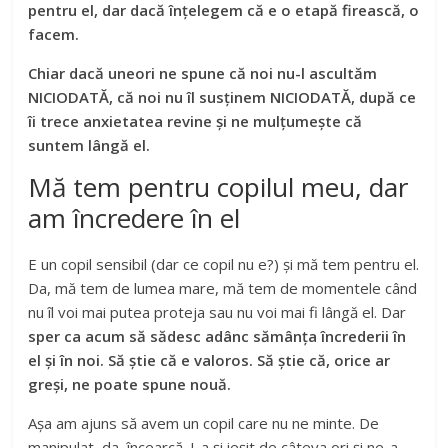
pentru el, dar dacă înțelegem că e o etapă firească, o
facem.
Chiar dacă uneori ne spune că noi nu-l ascultăm
NICIODATĂ, că noi nu îl susținem NICIODATĂ, după ce
îi trece anxietatea revine și ne mulțumește că
suntem lângă el.
Mă tem pentru copilul meu, dar
am încredere în el
E un copil sensibil (dar ce copil nu e?) și mă tem pentru el.
Da, mă tem de lumea mare, mă tem de momentele când
nu îl voi mai putea proteja sau nu voi mai fi lângă el. Dar
sper ca acum să sădesc adânc sămânța încrederii în
el și în noi. Să știe că e valoros. Să știe că, orice ar
greși, ne poate spune nouă.
Așa am ajuns să avem un copil care nu ne minte. De
manipulat, da, încearcă. I-a și ieșit de câteva ori și ne-a