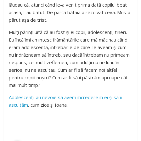
lăudau că, atunci când le-a venit prima dată copilul beat
acasă, l-au bătut. De parcă bătaia a rezolvat ceva. Mi s-a
părut așa de trist.
Mulți părinți uită că au fost și ei copii, adolescenți, tineri.
Eu încă îmi amintesc frământările care mă măcinau când
eram adolescentă, întrebările pe care le aveam și cum
nu îndrăzneam să întreb, sau dacă întrebam nu primeam
răspuns, cel mult zeflemea, cum adulții nu ne luau în
serios, nu ne ascultau. Cum ar fi să facem noi altfel
pentru copiii noștri? Cum ar fi să îi păstrăm aproape cât
mai mult timp?
Adolescenții au nevoie să avem încredere în ei și să îi
ascultăm
, cum zice și Ioana.