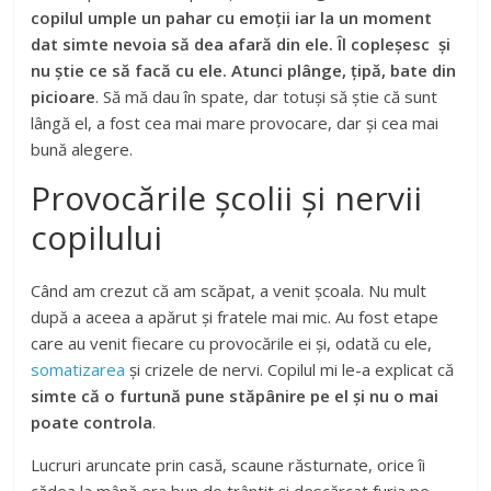
copilul umple un pahar cu emoții iar la un moment
dat simte nevoia să dea afară din ele. Îl copleșesc și
nu știe ce să facă cu ele. Atunci plânge, țipă, bate din
picioare
. Să mă dau în spate, dar totuși să știe că sunt
lângă el, a fost cea mai mare provocare, dar și cea mai
bună alegere.
Provocările școlii și nervii
copilului
Când am crezut că am scăpat, a venit școala. Nu mult
după a aceea a apărut și fratele mai mic. Au fost etape
care au venit fiecare cu provocările ei și, odată cu ele,
somatizarea
și crizele de nervi. Copilul mi le-a explicat că
simte că o furtună pune stăpânire pe el și nu o mai
poate controla
.
Lucruri aruncate prin casă, scaune răsturnate, orice îi