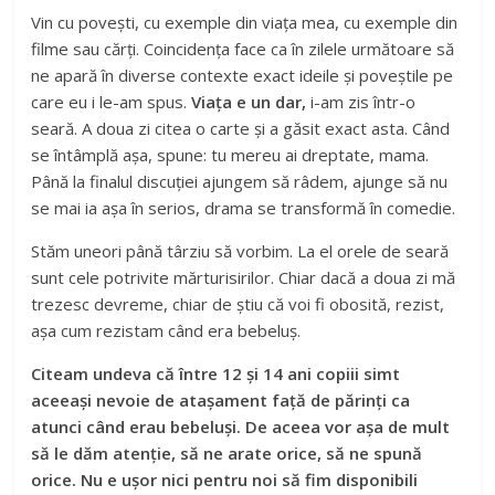
Vin cu povești, cu exemple din viața mea, cu exemple din
filme sau cărți. Coincidența face ca în zilele următoare să
ne apară în diverse contexte exact ideile și poveștile pe
care eu i le-am spus.
Viața e un dar,
i-am zis într-o
seară. A doua zi citea o carte și a găsit exact asta. Când
se întâmplă așa, spune: tu mereu ai dreptate, mama.
Până la finalul discuției ajungem să râdem, ajunge să nu
se mai ia așa în serios, drama se transformă în comedie.
Stăm uneori până târziu să vorbim. La el orele de seară
sunt cele potrivite mărturisirilor. Chiar dacă a doua zi mă
trezesc devreme, chiar de știu că voi fi obosită, rezist,
așa cum rezistam când era bebeluș.
Citeam undeva că între 12 și 14 ani copiii simt
aceeași nevoie de atașament față de părinți ca
atunci când erau bebeluși. De aceea vor așa de mult
să le dăm atenție, să ne arate orice, să ne spună
orice. Nu e ușor nici pentru noi să fim disponibili