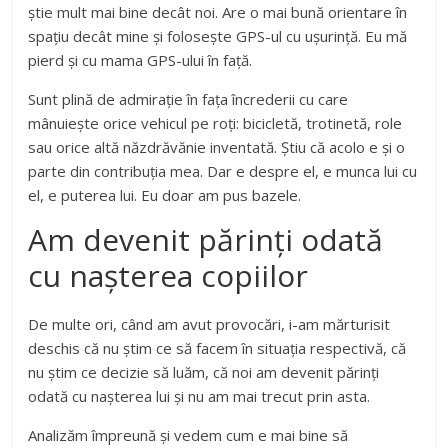
știe mult mai bine decât noi. Are o mai bună orientare în
spațiu decât mine și folosește GPS-ul cu ușurință. Eu mă
pierd și cu mama GPS-ului în față.
Sunt plină de admirație în fața încrederii cu care
mânuiește orice vehicul pe roți: bicicletă, trotinetă, role
sau orice altă năzdrăvănie inventată. Știu că acolo e și o
parte din contribuția mea. Dar e despre el, e munca lui cu
el, e puterea lui. Eu doar am pus bazele.
Am devenit părinți odată
cu nașterea copiilor
De multe ori, când am avut provocări, i-am mărturisit
deschis că nu știm ce să facem în situația respectivă, că
nu știm ce decizie să luăm, că noi am devenit părinți
odată cu nașterea lui și nu am mai trecut prin asta.
Analizăm împreună și vedem cum e mai bine să