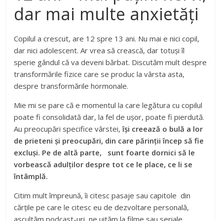
dar mai multe anxietăți
Copilul a crescut, are 12 spre 13 ani. Nu mai e nici copil,
dar nici adolescent. Ar vrea să crească, dar totuși îl
sperie gândul că va deveni bărbat. Discutăm mult despre
transformările fizice care se produc la vârsta asta,
despre transformările hormonale.
Mie mi se pare că e momentul la care legătura cu copilul
poate fi consolidată dar, la fel de ușor, poate fi pierdută.
Au preocupări specifice vârstei,
își creează o bulă a lor
de prieteni și preocupări, din care părinții încep să fie
excluși. Pe de altă parte, sunt foarte dornici să le
vorbească adulților despre tot ce le place, ce li se
întâmplă.
Citim mult împreună, îi citesc pasaje sau capitole din
cărțile pe care le citesc eu de dezvoltare personală,
ascultăm podcast-uri, ne uităm la filme sau seriale