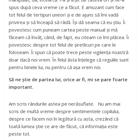
spus după ceva vreme ce a făcut. E amuzant cum face
tot felul de tertipuri uneori și e de ajuns să îmi vadă
privirea și să înceapă să râdă. Își dă seama că eu știu. Îi
povestesc cum puneam cartea peste manual și mă
făceam că învăț, când, de fapt, eu citeam ce îmi plăcea. Îi
povestesc despre tot felul de șiretlicuri pe care le
foloseam. Îi spun că poate trece peste vigilența noastră
doar dacă noi vrem. În felul ăsta înțelege că regulile sunt
pentru binele lui, nu pentru că așa vrem noi.
Să ne știe de partea lui, orice ar fi, mi se pare foarte
important.
Am scris rândurile astea pe nerăsuflate. Nu am mai
scris de multă vreme despre sentimentele copilului,
despre ce facem noi în legătură cu asta, crezând că
toată lumea știe ce are de făcut, că informația este
peste tot.