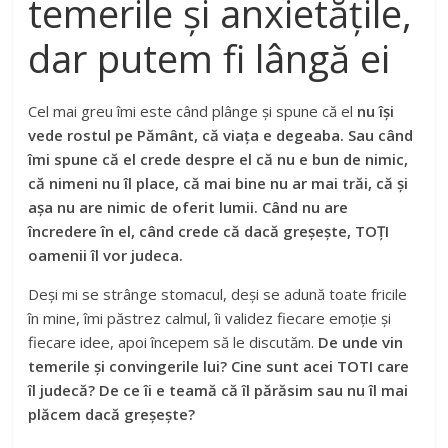
temerile și anxietățile,
dar putem fi lângă ei
Cel mai greu îmi este când plânge și spune că el
nu își
vede rostul pe Pământ, că viața e degeaba. Sau când
îmi spune că el crede despre el că nu e bun de nimic,
că nimeni nu îl place, că mai bine nu ar mai trăi, că și
așa nu are nimic de oferit lumii. Când nu are
încredere în el, când crede că dacă greșește, TOȚI
oamenii îl vor judeca.
Deși mi se strânge stomacul, deși se adună toate fricile
în mine, îmi păstrez calmul, îi validez fiecare emoție și
fiecare idee, apoi începem să le discutăm.
De unde vin
temerile și convingerile lui? Cine sunt acei TOTI care
îl judecă? De ce îi e teamă că îl părăsim sau nu îl mai
plăcem dacă greșește?