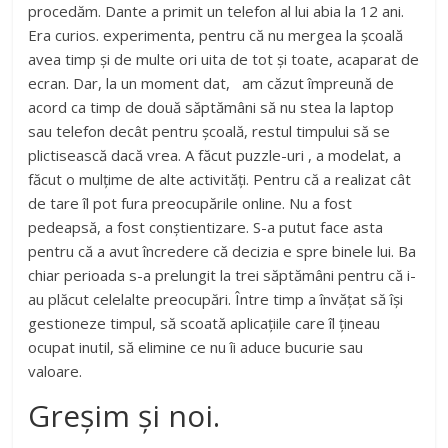
procedăm. Dante a primit un telefon al lui abia la 12 ani.
Era curios. experimenta, pentru că nu mergea la școală
avea timp și de multe ori uita de tot și toate, acaparat de
ecran. Dar, la un moment dat, am căzut împreună de
acord ca timp de două săptămâni să nu stea la laptop
sau telefon decât pentru școală, restul timpului să se
plictisească dacă vrea. A făcut puzzle-uri , a modelat, a
făcut o mulțime de alte activități. Pentru că a realizat cât
de tare îl pot fura preocupările online. Nu a fost
pedeapsă, a fost conștientizare. S-a putut face asta
pentru că a avut încredere că decizia e spre binele lui. Ba
chiar perioada s-a prelungit la trei săptămâni pentru că i-
au plăcut celelalte preocupări. Între timp a învățat să își
gestioneze timpul, să scoată aplicațiile care îl țineau
ocupat inutil, să elimine ce nu îi aduce bucurie sau
valoare.
Greșim și noi.