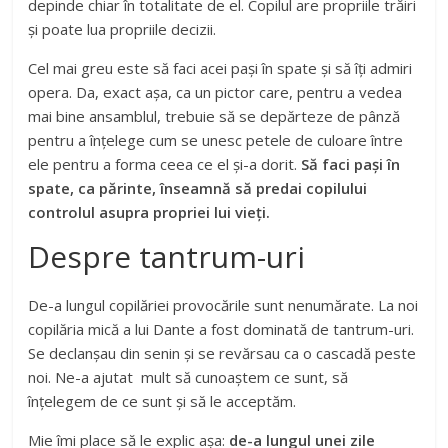
depinde chiar în totalitate de el. Copilul are propriile trăiri
și poate lua propriile decizii.
Cel mai greu este să faci acei pași în spate și să îți admiri
opera. Da, exact așa, ca un pictor care, pentru a vedea
mai bine ansamblul, trebuie să se depărteze de pânză
pentru a înțelege cum se unesc petele de culoare între
ele pentru a forma ceea ce el și-a dorit.
Să faci pași în
spate, ca părinte, înseamnă să predai copilului
controlul asupra propriei lui vieți.
Despre tantrum-uri
De-a lungul copilăriei provocările sunt nenumărate. La noi
copilăria mică a lui Dante a fost dominată de tantrum-uri.
Se declanșau din senin și se revărsau ca o cascadă peste
noi. Ne-a ajutat mult să cunoaștem ce sunt, să
înțelegem de ce sunt și să le acceptăm.
Mie îmi place să le explic așa:
de-a lungul unei zile