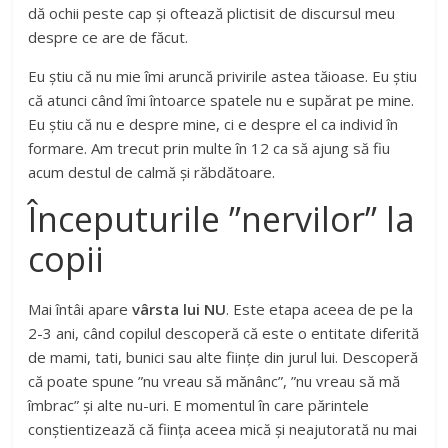
dă ochii peste cap și oftează plictisit de discursul meu
despre ce are de făcut.
Eu știu că nu mie îmi aruncă privirile astea tăioase. Eu știu
că atunci când îmi întoarce spatele nu e supărat pe mine.
Eu știu că nu e despre mine, ci e despre el ca individ în
formare. Am trecut prin multe în 12 ca să ajung să fiu
acum destul de calmă și răbdătoare.
Începuturile ”nervilor” la
copii
Mai întâi apare
vârsta lui NU
. Este etapa aceea de pe la
2-3 ani, când copilul descoperă că este o entitate diferită
de mami, tati, bunici sau alte ființe din jurul lui. Descoperă
că poate spune ”nu vreau să mănânc”, ”nu vreau să mă
îmbrac” și alte nu-uri. E momentul în care părintele
conștientizează că ființa aceea mică și neajutorată nu mai