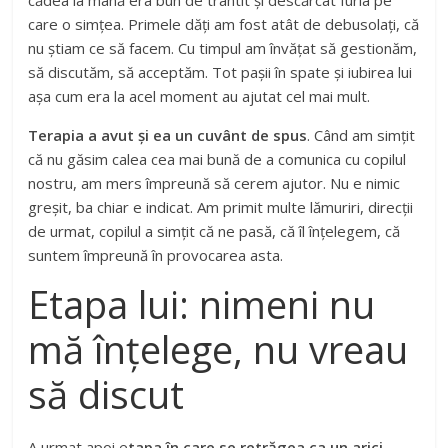
cădea la mână era bun de trântit și descărcat furia pe
care o simțea. Primele dăți am fost atât de debusolați, că
nu știam ce să facem. Cu timpul am învățat să gestionăm,
să discutăm, să acceptăm. Tot pașii în spate și iubirea lui
așa cum era la acel moment au ajutat cel mai mult.
Terapia a avut și ea un cuvânt de spus
. Când am simțit
că nu găsim calea cea mai bună de a comunica cu copilul
nostru, am mers împreună să cerem ajutor. Nu e nimic
greșit, ba chiar e indicat. Am primit multe lămuriri, direcții
de urmat, copilul a simțit că ne pasă, că îl înțelegem, că
suntem împreună în provocarea asta.
Etapa lui: nimeni nu
mă înțelege, nu vreau
să discut
A urmat apoi e
tapa în care se retrăgea ca un arici