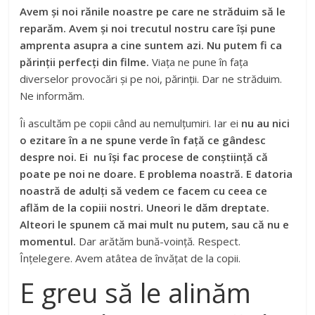
Avem și noi rănile noastre pe care ne străduim să le
reparăm. Avem și noi trecutul nostru care își pune
amprenta asupra a cine suntem azi. Nu putem fi ca
părinții perfecți din filme.
Viața ne pune în fața
diverselor provocări și pe noi, părinții. Dar ne străduim.
Ne informăm.
Îi ascultăm pe copii când au nemulțumiri. Iar ei
nu au nici
o ezitare în a ne spune verde în față ce gândesc
despre noi. Ei nu își fac procese de conștiință că
poate pe noi ne doare. E problema noastră. E datoria
noastră de adulți să vedem ce facem cu ceea ce
aflăm de la copiii nostri. Uneori le dăm dreptate.
Alteori le spunem că mai mult nu putem, sau că nu e
momentul.
Dar arătăm bună-voință. Respect.
Înțelegere. Avem atâtea de învățat de la copii.
E greu să le alinăm