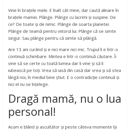
Vine în brațele mele. E înalt cât mine, dar caută alinare în
brațele mamei. Plânge. Plânge cu lacrimi și suspine. De
ce? De toate și de nimic. Plânge de soarta planetei.
Plânge de teamă pentru viitorul lui. Plânge că se simte
singur. Sau plânge pentru că simte să plângă.
Are 13 ani curând și e nici mare nici mic. Trupul îi e într-o
continuă schimbare. Mintea e într-o continuă căutare. Îi
vine să se certe cu toată lumea dar îi vine și să îi
iubească pe toți. Vrea să iasă din casă dar vrea și să stea
lângă noi, în mediul bine știut. E o contradicție continuă și
nici el nu se înțelege.
Dragă mamă, nu o lua
personal!
Acum e blând și ascultător și peste câteva momente își