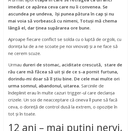
imediat ce apărea ceva care nu îi convenea. Se
ascundea pe undeva, își punea pătura în cap și nu
mai voia să vorbească cu nimeni, Totuși mă chema
lângă el, dar ținea supărarea ore bune.
Aproape fiecare conflict se solda cu o luptă de orgolii, cu
dorința lui de a ne scoate pe noi vinovați și a ne face să
ne cerem scuze.
Urmau
dureri de stomac, aciditate crescută, stare de
rău care mă făcea să uit și de ce s-a pornit furtuna,
dorindu-mi doar să îl știu bine. De cele mai multe ori
urma somnul, abandonul, uitarea.
Sarcinile de
îndeplinit erau în multe cazuri trigger-ul care declanșa
crizele. Un soi de neacceptare că cineva îl pune să facă
ceva, o dorință de control dusă la extrem, o opoziție în
tot și în toate.
12 ani – mai puțini nervi,