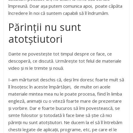
împreună. Doar așa putem comunica apoi, poate căpăta
încredere în noi că suntem capabili să îl îndrumăm.
Părinții nu sunt
atotștiutori
Dante ne povestește tot timpul despre ce face, ce
descoperă, ce discută. Urmărește tot felul de materiale
video și ni le trimite și nouă.
I-am mărturisit deschis că, deși îmi doresc foarte mult să
îl însoțesc în aceste împărtășiri, de multe ori acele
materiale mintea mea nu le poate procesa, fiind în limba
engleză, animații cu o viteză foarte mare de prezentare
și vorbire. Dar e foarte bucuros să îmi povestească, se
simte folositor și totodată îi face bine să știe că nici
părinții nu sunt atotștiutori. Ne ducem la el să îl întrebăm
chestii legate de aplicații, programe, etc, pe care el le