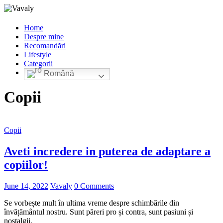
Home
Despre mine
Recomandări
Lifestyle
Categorii
Română
Copii
Copii
Aveti incredere in puterea de adaptare a
copiilor!
June 14, 2022
Vavaly
0 Comments
Se vorbește mult în ultima vreme despre schimbările din
învățământul nostru. Sunt păreri pro și contra, sunt pasiuni și
nostalgii,