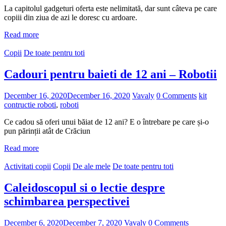
La capitolul gadgeturi oferta este nelimitată, dar sunt câteva pe care
copiii din ziua de azi le doresc cu ardoare.
Read more
Copii
De toate pentru toti
Cadouri pentru baieti de 12 ani – Robotii
December 16, 2020
December 16, 2020
Vavaly
0 Comments
kit
contructie roboti
,
roboti
Ce cadou să oferi unui băiat de 12 ani? E o întrebare pe care și-o
pun părinții atât de Crăciun
Read more
Activitati copii
Copii
De ale mele
De toate pentru toti
Caleidoscopul si o lectie despre
schimbarea perspectivei
December 6, 2020
December 7, 2020
Vavaly
0 Comments