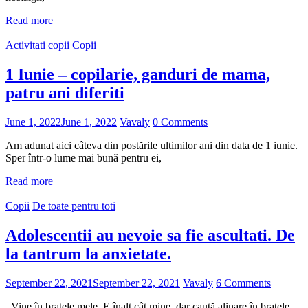
Read more
Activitati copii
Copii
1 Iunie – copilarie, ganduri de mama,
patru ani diferiti
June 1, 2022
June 1, 2022
Vavaly
0 Comments
Am adunat aici câteva din postările ultimilor ani din data de 1 iunie.
Sper într-o lume mai bună pentru ei,
Read more
Copii
De toate pentru toti
Adolescentii au nevoie sa fie ascultati. De
la tantrum la anxietate.
September 22, 2021
September 22, 2021
Vavaly
6 Comments
Vine în brațele mele. E înalt cât mine, dar caută alinare în brațele