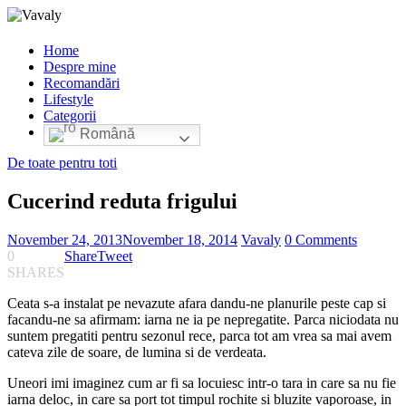
Home
Despre mine
Recomandări
Lifestyle
Categorii
Română
De toate pentru toti
Cucerind reduta frigului
November 24, 2013
November 18, 2014
Vavaly
0 Comments
0
Share
Tweet
SHARES
Ceata s-a instalat pe nevazute afara dandu-ne planurile peste cap si
facandu-ne sa afirmam: iarna ne ia pe nepregatite. Parca niciodata nu
suntem pregatiti pentru sezonul rece, parca tot am vrea sa mai avem
cateva zile de soare, de lumina si de verdeata.
Uneori imi imaginez cum ar fi sa locuiesc intr-o tara in care sa nu fie
iarna deloc, in care sa port tot timpul rochite si bluzite vaporoase, in