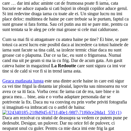
care … dar imi aduc aminte cat de frumoasa poate fi iarna, cata
bucurie ne aduce zapada si cati bujori in obrajii copiilor aduce gerul.
Si imi redevine draga iarna cu toate ale ei. Un singur lucru nu imi
place deloc: multimea de haine pe care trebuie sa le purtam, faptul ca
sunt groase si fara forma. Sau cel putin asa mi se pare mie, pentru ca
sunt tentata sa le aleg pe cele mai groase si cele mai calduroase.
Cum sa mai fii si atragatoare cu atatea haine pe tine? Ei bine, se pare
totusi ca acest lucru este posibil daca ai incredere ca totusi hainele de
iarna sunt facute sa tina cald, sa izoleze termic chiar daca nu sunt
groase cat o plapuma. Dar ce sa fac, eu sunt o friguroasa. Numai
cand ma uit pe geam si ma ia cu frig. Dar de acum gata. Am gasit
cateva haine in magazinul
La Redoutte
care sunt sigura ca imi vor
tine si de cald si vor fi si in trend iarna asta.
Geaca matlasata lunga
este una dintre acele haine in care esti sigur
ca vei tine frigul la distanta iar ploaial, lapovita sau ninsoarea nu vor
avea ce sa iti faca. Vorba ceea: fie iarna cat de rea, tare bine e in
geaca mea… bine, asta e o vorba adaptare personala dar se
potriveste la fix. Daca nu va conving eu prin vorbe priviti fotografia
si imaginati-va imbracati cu o astfel de haina:
Daca am rezolvat cu stratul de deasupra sa vedem ce putem pune pe
dedesubt. Desigur, un pulover. Dar nu orice fel de pulover, ci
neaparat unul cu guler. Pentru ca mie daca imi este frig la gat