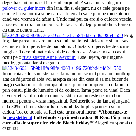
degeaba sunt imbracat in restul corpului. Asa ca am sa aleg un
pulover cu guler intors
din lana, fin si elegant, nu ca cele groase pe
care le facea bunica si pe care as fi tentata sa le pun pe mine atunci
cand vad vremea de afara:). Unde mai pui ca are si o culoare vesela,
atractiva, un roz numai bun sa te faca sa il alegi primul din sifonierul
cu tinute pentru iarna.
Frig,
frig, dar parca nu as renunta sa imi arat totusi picioarele si nu le-as
ascunde intr-o pereche de pantaloni. O fusta si o pereche de cizme
lungi ar fi o combinatie destul de calduroasa. Asa ca mi-au cazut
ochii pe o
fusta stretch Anne Weyburn
. Este lejera, de lungime
medie, grosuta dar si eleganta.
Imbracata astfel sunt sigura ca iarna nu mi se mai parea un anotimp
atat de friguros si abia voi astepta sa ies din casa si sa ma bucur de
magia sarbatorilor, de cumparaturi si plimbari impreuna cu familia
prin orasul plin de luminite si de colinde. Iarna poate sa vina! Daca
si voi vreti sa afirmati ca mine sa stiti ca acum este cel mai bun
moment pentru a vizita magazinul. Reducerile se tin lant, ajungand
si la 80% in limita stocurilor disponibile. In plus primesti si un
cadou. Tot ce trebuie sa faci este urmatorul lucru:
“Aboneaza-te
la
newsletterul
LaRedoute si primesti cadou 30 Ron. Fii primul
care afla de super ofertele de Black Friday!”
Alegeti cu spor si cu
caldura!