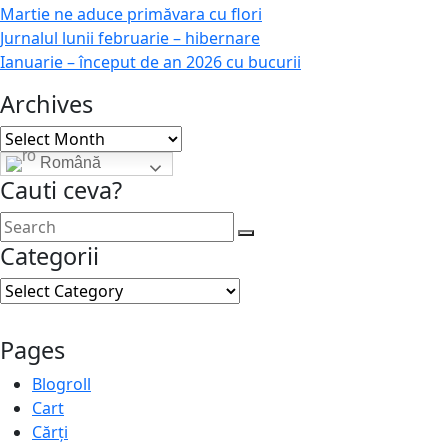
Martie ne aduce primăvara cu flori
Jurnalul lunii februarie – hibernare
Ianuarie – început de an 2026 cu bucurii
Archives
Archives
Română
Cauti ceva?
Categorii
Categorii
Pages
Blogroll
Cart
Cărți