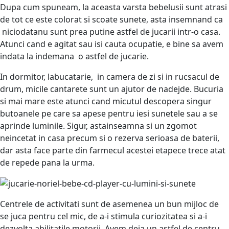
Dupa cum spuneam, la aceasta varsta bebelusii sunt atrasi
de tot ce este colorat si scoate sunete, asta insemnand ca
niciodatanu sunt prea putine astfel de jucarii intr-o casa.
Atunci cand e agitat sau isi cauta ocupatie, e bine sa avem
indata la indemana o astfel de jucarie.
In dormitor, labucatarie, in camera de zi si in rucsacul de
drum, micile cantarete sunt un ajutor de nadejde. Bucuria
si mai mare este atunci cand micutul descopera singur
butoanele pe care sa apese pentru iesi sunetele sau a se
aprinde luminile. Sigur, astainseamna si un zgomot
neincetat in casa precum si o rezerva serioasa de baterii,
dar asta face parte din farmecul acestei etapece trece atat
de repede pana la urma.
Centrele de activitati sunt de asemenea un bun mijloc de
se juca pentru cel mic, de a-i stimula curiozitatea si a-i
dezvolta abilitatile motorii. Avem deja un astfel de centru,