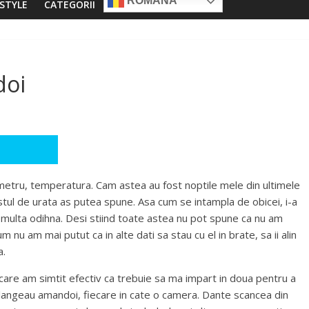
ROMÂNĂ
ESTYLE
CATEGORII
doi
etru, temperatura. Cam astea au fost noptile mele din ultimele
stul de urata as putea spune. Asa cum se intampla de obicei, i-a
si multa odihna. Desi stiind toate astea nu pot spune ca nu am
m nu am mai putut ca in alte dati sa stau cu el in brate, sa ii alin
a.
care am simtit efectiv ca trebuie sa ma impart in doua pentru a
langeau amandoi, fiecare in cate o camera. Dante scancea din