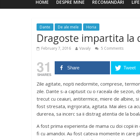
HOME
DESPRE MINE
RECOMANDĂRI
LIF
Dante
De ale mele
Horia
Dragoste impartita la 
February 7, 2016
Vavaly
5 Comments
31
Share
Tweet
SHARES
Zile agitate, nopti nedormite, comprese, termom
zile. Dante s-a captusit cu o raceala de sezon, d
trecut cu ceaiuri, antitermice, miere de albine, 
fost stresata, ingrijorata, agitata. Mai ales ca acu
durerea, sa incerc sa ii distrag atentia de la boal
A fost prima experienta de mama cu doi copii in 
fi cu amandoi. Au fost cateva momente in care p