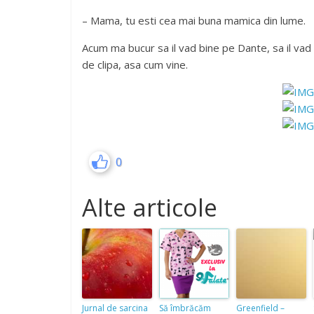
– Mama, tu esti cea mai buna mamica din lume.
Acum ma bucur sa il vad bine pe Dante, sa il vad b
de clipa, asa cum vine.
0
Alte articole
Jurnal de sarcina
Să îmbrăcăm
Greenfield –