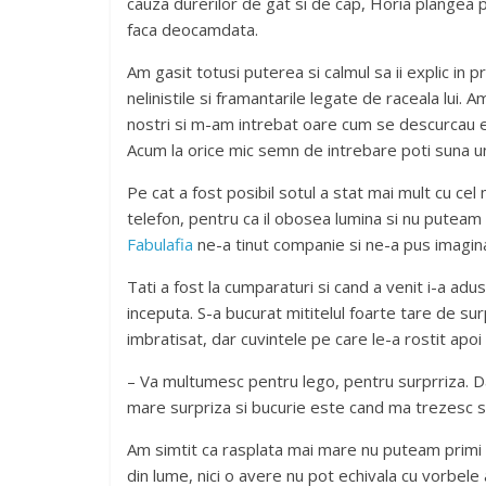
cauza durerilor de gat si de cap, Horia plangea p
faca deocamdata.
Am gasit totusi puterea si calmul sa ii explic in p
nelinistile si framantarile legate de raceala lui. A
nostri si m-am intrebat oare cum se descurcau ei 
Acum la orice mic semn de intrebare poti suna un 
Pe cat a fost posibil sotul a stat mai mult cu ce
telefon, pentru ca il obosea lumina si nu puteam c
Fabulafia
ne-a tinut companie si ne-a pus imagina
Tati a fost la cumparaturi si cand a venit i-a adu
inceputa. S-a bucurat mititelul foarte tare de su
imbratisat, dar cuvintele pe care le-a rostit apoi
– Va multumesc pentru lego, pentru surprriza. Da
mare surpriza si bucurie este cand ma trezesc s
Am simtit ca rasplata mai mare nu puteam primi p
din lume, nici o avere nu pot echivala cu vorbele 