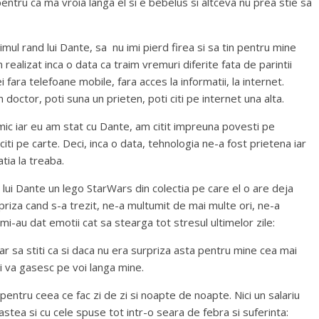
entru ca ma vroia langa el si e bebelus si altceva nu prea stie sa
rimul rand lui Dante, sa nu imi pierd firea si sa tin pentru mine
m realizat inca o data ca traim vremuri diferite fata de parintii
fara telefoane mobile, fara acces la informatii, la internet.
doctor, poti suna un prieten, poti citi pe internet una alta.
l mic iar eu am stat cu Dante, am citit impreuna povesti pe
iti pe carte. Deci, inca o data, tehnologia ne-a fost prietena iar
tia la treaba.
s lui Dante un lego StarWars din colectia pe care el o are deja
rpriza cand s-a trezit, ne-a multumit de mai multe ori, ne-a
 mi-au dat emotii cat sa stearga tot stresul ultimelor zile:
r sa stiti ca si daca nu era surpriza asta pentru mine cea mai
i va gasesc pe voi langa mine.
entru ceea ce fac zi de zi si noapte de noapte. Nici un salariu
astea si cu cele spuse tot intr-o seara de febra si suferinta: