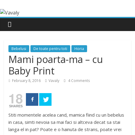
Bebelusi
De toate pentru toti
Horia
Mami poarta-ma – cu
Baby Print
February 8, 2016
Vavaly
4 Comments
18
SHARES
Stiti momentele acelea cand, mamica fiind cu un bebelus
in casa, simti nevoia sa mai faci si altceva decat sa stai
langa el in pat? Poate e o hainuta de strans, poate vrei