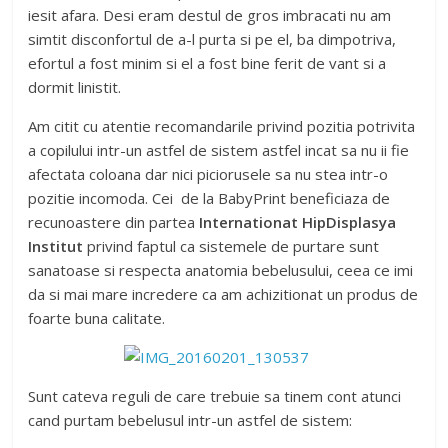
iesit afara. Desi eram destul de gros imbracati nu am
simtit disconfortul de a-l purta si pe el, ba dimpotriva,
efortul a fost minim si el a fost bine ferit de vant si a
dormit linistit.
Am citit cu atentie recomandarile privind pozitia potrivita
a copilului intr-un astfel de sistem astfel incat sa nu ii fie
afectata coloana dar nici piciorusele sa nu stea intr-o
pozitie incomoda. Cei de la BabyPrint beneficiaza de
recunoastere din partea
Internationat HipDisplasya
Institut
privind faptul ca sistemele de purtare sunt
sanatoase si respecta anatomia bebelusului, ceea ce imi
da si mai mare incredere ca am achizitionat un produs de
foarte buna calitate.
Sunt cateva reguli de care trebuie sa tinem cont atunci
cand purtam bebelusul intr-un astfel de sistem: