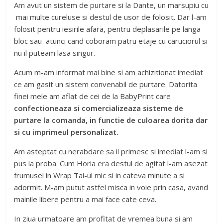
Am avut un sistem de purtare si la Dante, un marsupiu cu
mai multe cureluse si destul de usor de folosit. Dar l-am
folosit pentru iesirile afara, pentru deplasarile pe langa
bloc sau atunci cand coboram patru etaje cu caruciorul si
nu il puteam lasa singur.
Acum m-am informat mai bine si am achizitionat imediat
ce am gasit un sistem convenabil de purtare. Datorita
finei mele am aflat de cei de la BabyPrint care
confectioneaza si comercializeaza sisteme de
purtare la comanda, in functie de culoarea dorita dar
si cu imprimeul personalizat.
Am asteptat cu nerabdare sa il primesc si imediat l-am si
pus la proba. Cum Horia era destul de agitat l-am asezat
frumusel in Wrap Tai-ul mic si in cateva minute a si
adormit. M-am putut astfel misca in voie prin casa, avand
mainile libere pentru a mai face cate ceva.
In ziua urmatoare am profitat de vremea buna si am