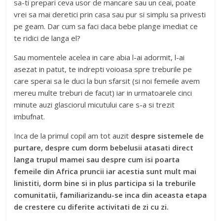
sa-ti prepari ceva usor de mancare sau un ceai, poate
vrei sa mai deretici prin casa sau pur si simplu sa privesti
pe geam. Dar cum sa faci daca bebe plange imediat ce
te ridici de langa el?
Sau momentele acelea in care abia l-ai adormit, l-ai
asezat in patut, te indrepti voioasa spre treburile pe
care sperai sa le duci la bun sfarsit (si noi femeile avem
mereu multe treburi de facut) iar in urmatoarele cinci
minute auzi glasciorul micutului care s-a si trezit
imbufnat.
Inca de la primul copil am tot auzit
despre sistemele de
purtare, despre cum dorm bebelusii atasati direct
langa trupul mamei sau despre cum isi poarta
femeile din Africa pruncii iar acestia sunt mult mai
linistiti, dorm bine si in plus participa si la treburile
comunitatii, familiarizandu-se inca din aceasta etapa
de crestere cu diferite activitati de zi cu zi.