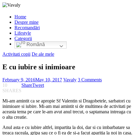
Home
Despre mine
Recomandări
Lifestyle
Categorii
Română
Activitati copii
De ale mele
E cu iubire si inimioare
February 9, 2016
May 10, 2017
Vavaly
3 Comments
10
Share
Tweet
SHARES
Mi-am amintit ca se apropie Sf Valentin si Dragobetele, sarbatori cu
inimioare si iubire. Mi-am mai amintit si de multimea de activitati pe
aceasta tema pe care le-am avut anul trecut, o saptamana intreaga cu
o alta creatie.
Anul asta e cu iubire altfel, impartita la doi, dar si cu imbarbatare sa
treaca raceala, gripa sau ce o fi ea de si-a facut aparitia la noi in casa.