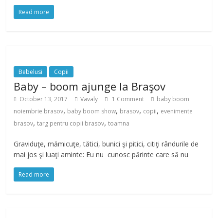
Read more
Bebelusi
Copii
Baby – boom ajunge la Braşov
October 13, 2017
Vavaly
1 Comment
baby boom
,
,
,
,
noiembrie brasov
baby boom show
brasov
copii
evenimente
,
,
brasov
targ pentru copii brasov
toamna
Graviduţe, mămicuţe, tătici, bunici şi pitici, citiţi rândurile de
mai jos şi luaţi aminte: Eu nu cunosc părinte care să nu
Read more