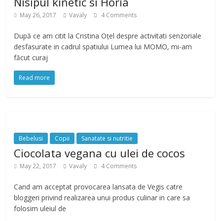
Nisipul kinetic si Horia
May 26, 2017
Vavaly
4 Comments
După ce am citit la Cristina Oțel despre activitati senzoriale
desfasurate in cadrul spatiului Lumea lui MOMO, mi-am
făcut curaj
Read more
Bebelusi
Copii
Sanatate si nutritie
Ciocolata vegana cu ulei de cocos
May 22, 2017
Vavaly
4 Comments
Cand am acceptat provocarea lansata de Vegis catre
bloggeri privind realizarea unui produs culinar in care sa
folosim uleiul de