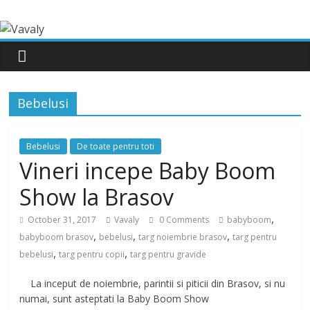
Bebelusi
Bebelusi
De toate pentru toti
Vineri incepe Baby Boom
Show la Brasov
,
October 31, 2017
Vavaly
0 Comments
babyboom
,
,
,
babyboom brasov
bebelusi
targ noiembrie brasov
targ pentru
,
,
bebelusi
targ pentru copii
targ pentru gravide
La inceput de noiembrie, parintii si piticii din Brasov, si nu
numai, sunt asteptati la Baby Boom Show