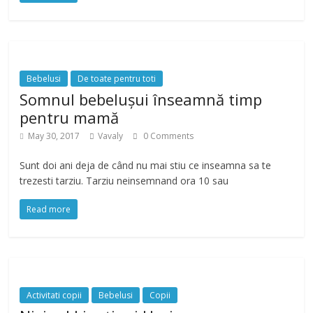
Bebelusi
De toate pentru toti
Somnul bebelușui înseamnă timp
pentru mamă
May 30, 2017
Vavaly
0 Comments
Sunt doi ani deja de când nu mai stiu ce inseamna sa te
trezesti tarziu. Tarziu neinsemnand ora 10 sau
Read more
Activitati copii
Bebelusi
Copii