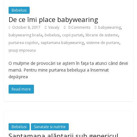
Bebelusi
De ce îmi place babywearing
,
October 8, 2017
Vavaly
0 Comments
babywearing
,
,
,
,
babywearing braila
bebelusi
copii purtati
librarie de sisteme
,
,
,
purtarea copiilor
saptamana babywearing
sisteme de purtare
ţesuţi impreuna
O mulţime de provocări se aştern în faţa ta atunci când devii
mamă. Pentru mine purtarea bebeluşui a însemnat
depăşirea
Read more
Bebelusi
Sanatate si nutritie
Saptamana alăptarii sub genericul