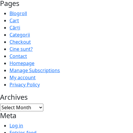
Pages
Blogroll
Cart
Cărți
Categorii
Checkout
Cine sunt?
Contact
Homepage
Manage Subscriptions
My account
Privacy Policy
Archives
Archives
Meta
Log in
Entries feed