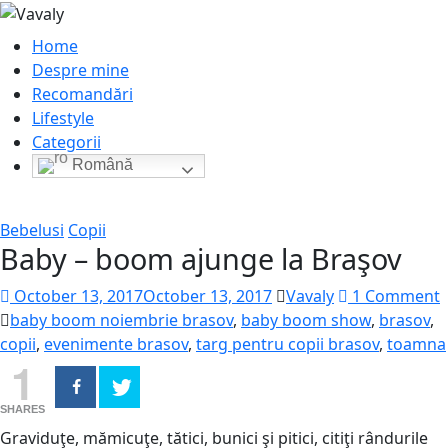
Home
Despre mine
Recomandări
Lifestyle
Categorii
Română
Bebelusi
Copii
Baby – boom ajunge la Braşov
October 13, 2017
October 13, 2017
Vavaly
1 Comment
baby boom noiembrie brasov
,
baby boom show
,
brasov
,
copii
,
evenimente brasov
,
targ pentru copii brasov
,
toamna
1
SHARES
Graviduţe, mămicuţe, tătici, bunici şi pitici, citiţi rândurile