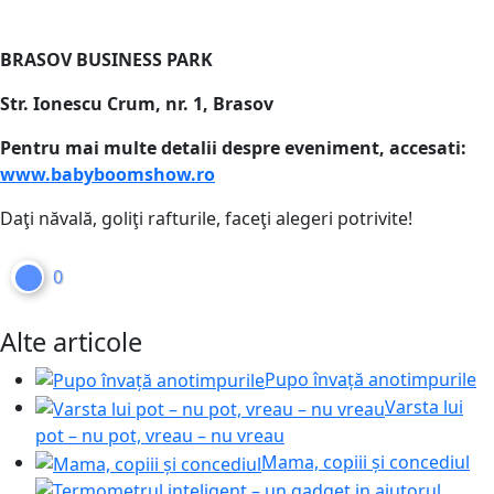
BRASOV BUSINESS PARK
Str. Ionescu Crum, nr. 1, Brasov
Pentru mai multe detalii despre eveniment, accesati:
www.babyboomshow.ro
Daţi năvală, goliţi rafturile, faceţi alegeri potrivite!
0
Alte articole
Pupo învață anotimpurile
Varsta lui
pot – nu pot, vreau – nu vreau
Mama, copiii și concediul