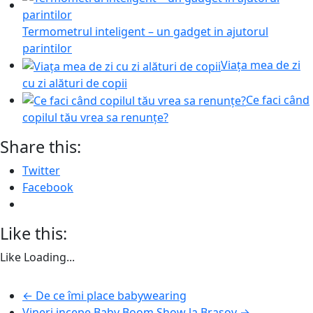
Termometrul inteligent – un gadget in ajutorul
parintilor
Viața mea de zi
cu zi alături de copii
Ce faci când
copilul tău vrea sa renunțe?
Share this:
Twitter
Facebook
Like this:
Like
Loading...
←
De ce îmi place babywearing
Vineri incepe Baby Boom Show la Brasov
→