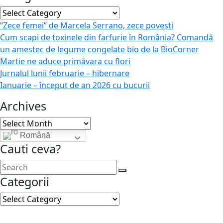
Categories
”Zece femei” de Marcela Serrano, zece povești
Cum scapi de toxinele din farfurie în România? Comandă
un amestec de legume congelate bio de la BioCorner
Martie ne aduce primăvara cu flori
Jurnalul lunii februarie – hibernare
Ianuarie – început de an 2026 cu bucurii
Archives
Archives
Română
Cauti ceva?
Categorii
Categorii