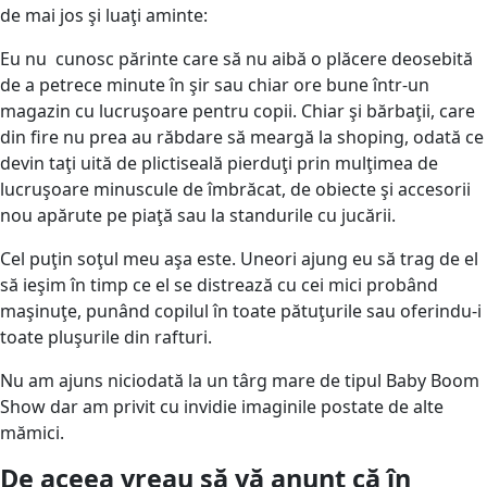
de mai jos şi luaţi aminte:
Eu nu cunosc părinte care să nu aibă o plăcere deosebită
de a petrece minute în şir sau chiar ore bune într-un
magazin cu lucruşoare pentru copii. Chiar şi bărbaţii, care
din fire nu prea au răbdare să meargă la shoping, odată ce
devin taţi uită de plictiseală pierduţi prin mulţimea de
lucruşoare minuscule de îmbrăcat, de obiecte şi accesorii
nou apărute pe piaţă sau la standurile cu jucării.
Cel puţin soţul meu aşa este. Uneori ajung eu să trag de el
să ieşim în timp ce el se distrează cu cei mici probând
maşinuţe, punând copilul în toate pătuţurile sau oferindu-i
toate pluşurile din rafturi.
Nu am ajuns niciodată la un târg mare de tipul Baby Boom
Show dar am privit cu invidie imaginile postate de alte
mămici.
De aceea vreau să vă anunţ că în