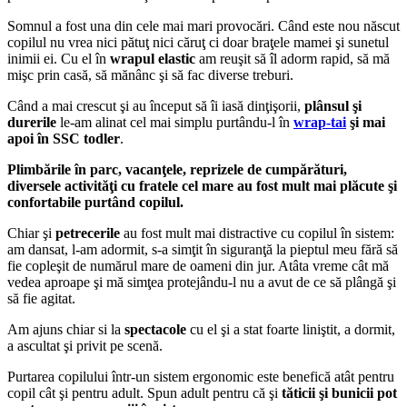
Somnul a fost una din cele mai mari provocări. Când este nou născut
copilul nu vrea nici pătuţ nici căruţ ci doar braţele mamei şi sunetul
inimii ei. Cu el în
wrapul elastic
am reuşit să îl adorm rapid, să mă
mişc prin casă, să mănânc şi să fac diverse treburi.
Când a mai crescut şi au început să îi iasă dinţişorii,
plânsul şi
durerile
le-am alinat cel mai simplu purtându-l în
wrap-tai
şi mai
apoi în SSC todler
.
Plimbările în parc, vacanţele, reprizele de cumpărături,
diversele activităţi cu fratele cel mare au fost mult mai plăcute şi
confortabile purtând copilul.
Chiar şi
petrecerile
au fost mult mai distractive cu copilul în sistem:
am dansat, l-am adormit, s-a simţit în siguranţă la pieptul meu fără să
fie copleşit de numărul mare de oameni din jur. Atâta vreme cât mă
vedea aproape şi mă simţea protejându-l nu a avut de ce să plângă şi
să fie agitat.
Am ajuns chiar si la
spectacole
cu el şi a stat foarte liniştit, a dormit,
a ascultat şi privit pe scenă.
Purtarea copilului într-un sistem ergonomic este benefică atât pentru
copil cât şi pentru adult. Spun adult pentru că şi
tăticii şi bunicii pot