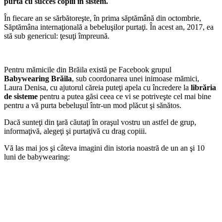
purta cu succes copiii în sistem.
În fiecare an se sărbătoreşte, în prima săptămână din octombrie,
Săptămâna internaţională a bebeluşilor purtaţi. În acest an, 2017, ea
stă sub genericul: ţesuţi împreună.
Pentru mămicile din Brăila există pe Facebook grupul
Babywearing Brăila
, sub coordonarea unei inimoase mămici,
Laura Denisa, cu ajutorul căreia puteţi apela cu încredere la
librăria
de sisteme
pentru a putea găsi ceea ce vi se potriveşte cel mai bine
pentru a vă purta bebeluşul într-un mod plăcut şi sănătos.
Dacă sunteţi din ţară căutaţi în oraşul vostru un astfel de grup,
informaţivă, alegeţi şi purtaţivă cu drag copiii.
Vă las mai jos şi câteva imagini din istoria noastră de un an şi 10
luni de babywearing: