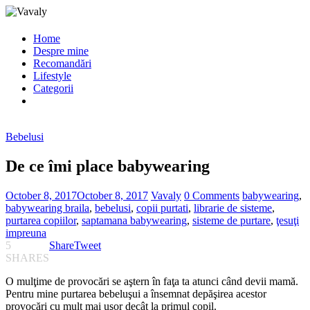
Home
Despre mine
Recomandări
Lifestyle
Categorii
Bebelusi
De ce îmi place babywearing
October 8, 2017
October 8, 2017
Vavaly
0 Comments
babywearing
,
babywearing braila
,
bebelusi
,
copii purtati
,
librarie de sisteme
,
purtarea copiilor
,
saptamana babywearing
,
sisteme de purtare
,
ţesuţi
impreuna
5
Share
Tweet
SHARES
O mulţime de provocări se aştern în faţa ta atunci când devii mamă.
Pentru mine purtarea bebeluşui a însemnat depăşirea acestor
provocări cu mult mai uşor decât la primul copil.