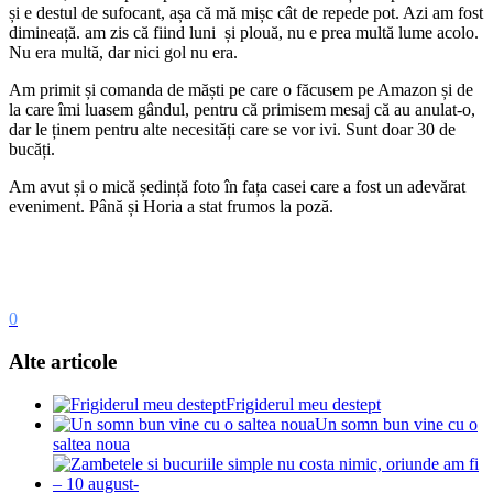
și e destul de sufocant, așa că mă mișc cât de repede pot. Azi am fost
dimineață. am zis că fiind luni și plouă, nu e prea multă lume acolo.
Nu era multă, dar nici gol nu era.
Am primit și comanda de măști pe care o făcusem pe Amazon și de
la care îmi luasem gândul, pentru că primisem mesaj că au anulat-o,
dar le ținem pentru alte necesități care se vor ivi. Sunt doar 30 de
bucăți.
Am avut și o mică ședință foto în fața casei care a fost un adevărat
eveniment. Până și Horia a stat frumos la poză.
0
Alte articole
Frigiderul meu destept
Un somn bun vine cu o
saltea noua