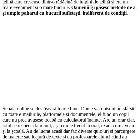
țelină care crescuse dintr-o rădăcină de tulpini de țelină și era un
mare eveniment și o mare bucurie.
Oamenii își găsesc metode de a-
și umple paharul cu bucurii sufletești, indiferent de condiții.
Scoala online se desfășoară foarte bine. Dante s-a obișnuit în sfârșit
cu toate e-mailurile, platformele și documentele, el fiind un copil
care nu prea avusese treabă cu calculatorul înainte. Are un orar clar,
totul se respectă la minut, așa cum e trecut în orar, exact cum aveau
și la școală. Au de lucrat acasă dar fac diverse quiz-uri și parcurgere
de materie sau lectură de texte și cu profesoarele atunci când au