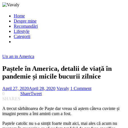
Home
Despre mine
Recomandări
Lifestyle
Categorii
Un an in America
Paștele în America, detalii de viață în
pandemie și micile bucurii zilnice
April 27, 2020
April 28, 2020
Vavaly
1 Comment
0
Share
Tweet
SHARES
A trecut sărbătoarea de Paște dar vreau să aștern câteva cuvinte și
imagini pentru a îmi aminti cum a fost.
Paștele catolic nu s-a simțit foarte mult aici, mai ales că acum nu