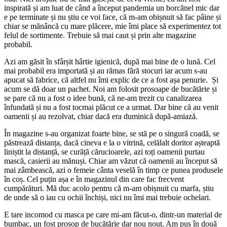
inspirată și am luat de când a început pandemia un borcănel mic dar
e pe terminate și nu știu ce voi face, că m-am obișnuit să fac pâine și
chiar se mănâncă cu mare plăcere, mie îmi place să experimentez tot
felul de sortimente. Trebuie să mai caut și prin alte magazine
probabil.
Azi am găsit în sfârșit hârtie igienică, după mai bine de o lună. Cel
mai probabil era importată și au rămas fără stocuri iar acum s-au
apucat să fabrice, că altfel nu îmi explic de ce a fost așa penurie. Și
acum se dă doar un pachet. Noi am folosit prosoape de bucătărie și
se pare că nu a fost o idee bună, că ne-am trezit cu canalizarea
înfundată și nu a fost tocmai plăcut ce a urmat. Dar bine că au venit
oamenii și au rezolvat, chiar dacă era duminică după-amiază.
În magazine s-au organizat foarte bine, se stă pe o singură coadă, se
păstrează distanța, dacă cineva e la o vitrină, celălalt doritor așteaptă
liniștit la distanță, se curăță cărucioarele, azi toți oamenii purtau
mască, casierii au mănuși. Chiar am văzut că oamenii au început să
mai zâmbească, azi o femeie cânta veselă în timp ce punea produsele
în coș. Cel puțin așa e în magazinul din care fac frecvent
cumpărături. Mă duc acolo pentru că m-am obișnuit cu marfa, știu
de unde să o iau cu ochii închiși, nici nu îmi mai trebuie ochelari.
E tare incomod cu masca pe care mi-am făcut-o, dintr-un material de
bumbac, un fost prosop de bucătărie dar nou nouț. Am pus în două