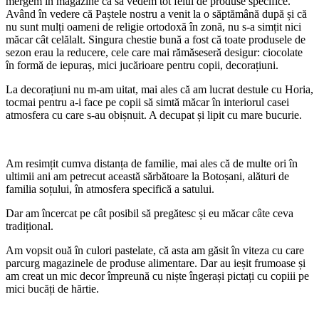
mergem în magazine ca să vedem tot felul de produse specifice.
Având în vedere că Paștele nostru a venit la o săptămână după și că
nu sunt mulți oameni de religie ortodoxă în zonă, nu s-a simțit nici
măcar cât celălalt. Singura chestie bună a fost că toate produsele de
sezon erau la reducere, cele care mai rămăseseră desigur: ciocolate
în formă de iepuraș, mici jucărioare pentru copii, decorațiuni.
La decorațiuni nu m-am uitat, mai ales că am lucrat destule cu Horia,
tocmai pentru a-i face pe copii să simtă măcar în interiorul casei
atmosfera cu care s-au obișnuit. A decupat și lipit cu mare bucurie.
Am resimțit cumva distanța de familie, mai ales că de multe ori în
ultimii ani am petrecut această sărbătoare la Botoșani, alături de
familia soțului, în atmosfera specifică a satului.
Dar am încercat pe cât posibil să pregătesc și eu măcar câte ceva
tradițional.
Am vopsit ouă în culori pastelate, că asta am găsit în viteza cu care
parcurg magazinele de produse alimentare. Dar au ieșit frumoase și
am creat un mic decor împreună cu niște îngerași pictați cu copiii pe
mici bucăți de hărtie.