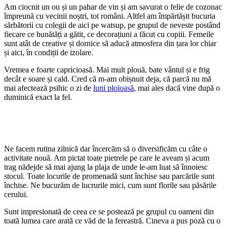
Am ciocnit un ou și un pahar de vin și am savurat o felie de cozonac
împreună cu vecinii noștri, tot români. Altfel am împărtășit bucuria
sărbătorii cu colegii de aici pe watsup, pe grupul de neveste postând
fiecare ce bunătăți a gătit, ce decorațiuni a făcut cu copiii. Femeile
sunt atât de creative și dornice să aducă atmosfera din țara lor chiar
și aici, în condiții de izolare.
Vremea e foarte capricioasă. Mai mult plouă, bate vântul și e frig
decât e soare și cald. Cred că m-am obișnuit deja, că parcă nu mă
mai afectează psihic o zi de
luni ploioasă
, mai ales dacă vine după o
duminică exact la fel.
Ne facem rutina zilnică dar încercăm să o diversificăm cu câte o
activitate nouă. Am pictat toate pietrele pe care le aveam și acum
trag nădejde să mai ajung la plaja de unde le-am luat să înnoiesc
stocul. Toate locurile de promenadă sunt închise sau parcările sunt
închise. Ne bucurăm de lucrurile mici, cum sunt florile sau păsările
cerului.
Sunt impresionată de ceea ce se postează pe grupul cu oameni din
toată lumea care arată ce văd de la fereastră. Cineva a pus poză cu o