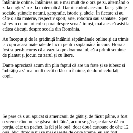
întâlnirile online. Întâlnirea nu e mai mult de o oră pe zi, alternând o
zi la engleză o zi la matematică. Dar în cadrul acestora fac și științe
sociale, științele naturii, geografie, istorie și altele. În fiecare zi au
câte o altă materie, respectiv sport, arte, robotică sau sănătate. Sper
să revin cu un articol separat despre școală totuși, mai ales că asist la
atâtea discuții despre școala din România.
Au început și de la grădiniță întâlniri săptămânale online și au trimis
la copii acasă materiale de lucru pentru săptămâna în curs. Horia a
fost super-bucuros că a vazut-o pe doamna lui, că a primit semințe
de plantat și jocuri cu zarul și cu litere.
Dante apreciază acum din plin faptul că are un frate și se iubesc și
îmbrățișează mai mult decât o făceau înainte, de dorul celorlalți
copii.
Se pare că s-au apucat și americanii de gătit și de făcut pâine, a fost
o vreme când nu se găsea nici făină, acum se găsește dar se dă cu
porția, câte un pachet, la fel și la ouă, doar două cartoane de câte 12
ouă. Nici drojdie nu se mai găsește de ceva vreme, eu am fost