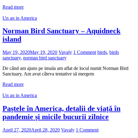
Read more
Un an in America
Norman Bird Sanctuary – Aquidneck
island
May 19, 2020
May 19, 2020
Vavaly
1 Comment
birds
,
birds
sanctuary
,
norman bird sanctuary
De când am ajuns pe insula am aflat de locul numit Norman Bird
Sanctuary. Am avut câteva tentative să mergem
Read more
Un an in America
Paștele în America, detalii de viață în
pandemie și micile bucurii zilnice
April 27, 2020
April 28, 2020
Vavaly
1 Comment