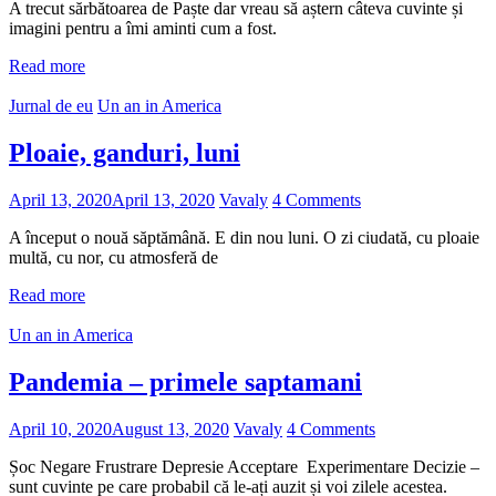
A trecut sărbătoarea de Paște dar vreau să aștern câteva cuvinte și
imagini pentru a îmi aminti cum a fost.
Read more
Jurnal de eu
Un an in America
Ploaie, ganduri, luni
April 13, 2020
April 13, 2020
Vavaly
4 Comments
A început o nouă săptămână. E din nou luni. O zi ciudată, cu ploaie
multă, cu nor, cu atmosferă de
Read more
Un an in America
Pandemia – primele saptamani
April 10, 2020
August 13, 2020
Vavaly
4 Comments
Șoc Negare Frustrare Depresie Acceptare Experimentare Decizie –
sunt cuvinte pe care probabil că le-ați auzit și voi zilele acestea.