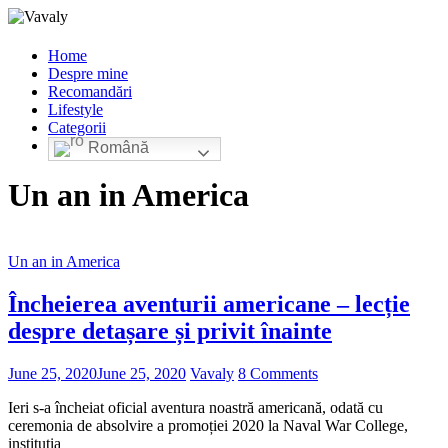
Home
Despre mine
Recomandări
Lifestyle
Categorii
Română
Un an in America
Un an in America
Încheierea aventurii americane – lecție
despre detașare și privit înainte
June 25, 2020
June 25, 2020
Vavaly
8 Comments
Ieri s-a încheiat oficial aventura noastră americană, odată cu
ceremonia de absolvire a promoției 2020 la Naval War College,
instituția