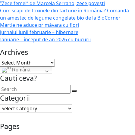
”Zece femei” de Marcela Serrano, zece povești
Cum scapi de toxinele din farfurie în România? Comandă
un amestec de legume congelate bio de la BioCorner
Martie ne aduce primăvara cu flori
Jurnalul lunii februarie – hibernare
Ianuarie – început de an 2026 cu bucurii
Archives
Archives
Română
Cauti ceva?
Categorii
Categorii
Pages