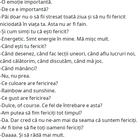
-O emoție importantă.
-De ce e importantă?
-Păi doar nu o să fii stresat toată ziua și să nu fii fericit
niciodată în viața ta. Asta nu ar fi fain.
-Și cum simți tu că ești fericit?
-Energetic. Simt energie în mine. Mă mișc mult.
-Când ești tu fericit?
-Când desenez, când fac lecții uneori, când aflu lucruri noi,
când călătorim, când discutăm, când mă joc.
-Când mănânci?
-Nu, nu prea.
-Ce culoare are fericirea?
-Rainbow and sunshine.
-Ce gust are fericirea?
-Dulce, of course. Ce fel de întrebare e asta?
-Am putea să fim fericiți tot timpul?
-Da. Dar cred că nu ne-am mai da seama că suntem fericiți.
-Ar fi bine să fie toți oamenii fericiți?
-Daaaa. Și să râdă mai mult.