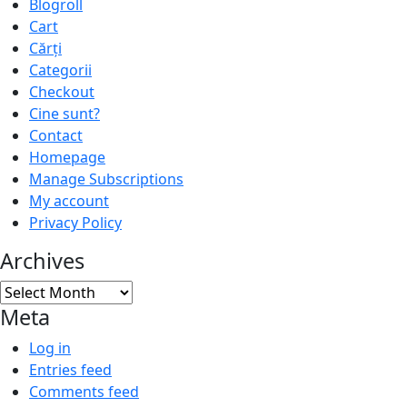
Blogroll
Cart
Cărți
Categorii
Checkout
Cine sunt?
Contact
Homepage
Manage Subscriptions
My account
Privacy Policy
Archives
Archives
Meta
Log in
Entries feed
Comments feed