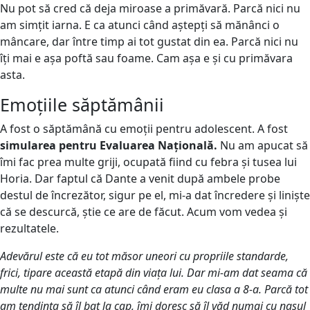
Nu pot să cred că deja miroase a primăvară. Parcă nici nu
am simțit iarna. E ca atunci când aștepți să mănânci o
mâncare, dar între timp ai tot gustat din ea. Parcă nici nu
îți mai e așa poftă sau foame. Cam așa e și cu primăvara
asta.
Emoțiile săptămânii
A fost o săptămână cu emoții pentru adolescent. A fost
simularea pentru Evaluarea Națională.
Nu am apucat să
îmi fac prea multe griji, ocupată fiind cu febra și tusea lui
Horia. Dar faptul că Dante a venit după ambele probe
destul de încrezător, sigur pe el, mi-a dat încredere și liniște
că se descurcă, știe ce are de făcut. Acum vom vedea și
rezultatele.
Adevărul este că eu tot măsor uneori cu propriile standarde,
frici, tipare această etapă din viața lui. Dar mi-am dat seama că
multe nu mai sunt ca atunci când eram eu clasa a 8-a. Parcă tot
am tendința să îl bat la cap, îmi doresc să îl văd numai cu nasul