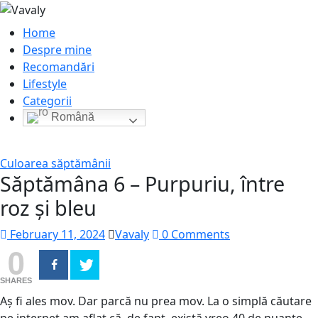
Home
Despre mine
Recomandări
Lifestyle
Categorii
Română
Culoarea săptămânii
Săptămâna 6 – Purpuriu, între
roz și bleu
February 11, 2024
Vavaly
0 Comments
0
SHARES
Aș fi ales mov. Dar parcă nu prea mov. La o simplă căutare
pe internet am aflat că, de fapt, există vreo 40 de nuanțe