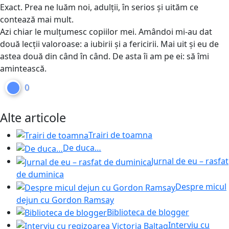
Exact. Prea ne luăm noi, adulții, în serios și uităm ce
contează mai mult.
Azi chiar le mulțumesc copiilor mei. Amândoi mi-au dat
două lecții valoroase: a iubirii și a fericirii. Mai uit și eu de
astea două din când în când. De asta îi am pe ei: să îmi
amintească.
0
Alte articole
Trairi de toamna
De duca…
Jurnal de eu – rasfat
de duminica
Despre micul
dejun cu Gordon Ramsay
Biblioteca de blogger
Interviu cu