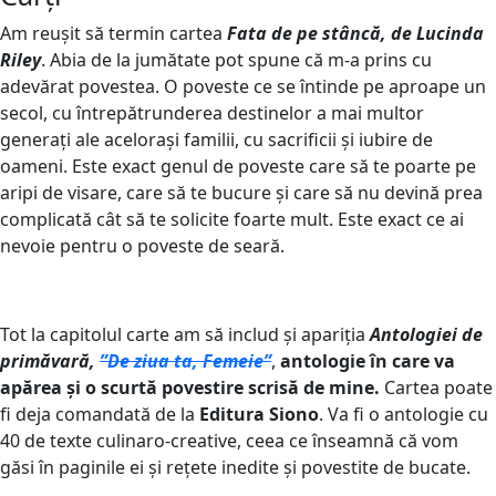
Am reușit să termin cartea
Fata de pe stâncă, de Lucinda
Riley
. Abia de la jumătate pot spune că m-a prins cu
adevărat povestea. O poveste ce se întinde pe aproape un
secol, cu întrepătrunderea destinelor a mai multor
generați ale acelorași familii, cu sacrificii și iubire de
oameni. Este exact genul de poveste care să te poarte pe
aripi de visare, care să te bucure și care să nu devină prea
complicată cât să te solicite foarte mult. Este exact ce ai
nevoie pentru o poveste de seară.
Tot la capitolul carte am să includ și apariția
Antologiei de
primăvară,
”De ziua ta, Femeie”
,
antologie în care va
apărea și o scurtă povestire scrisă de mine.
Cartea poate
fi deja comandată de la
Editura Siono
. Va fi o antologie cu
40 de texte culinaro-creative, ceea ce înseamnă că vom
găsi în paginile ei și rețete inedite și povestite de bucate.