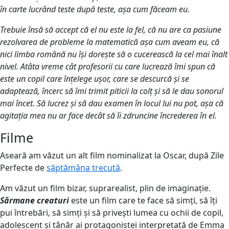
în carte lucrând teste după teste, așa cum făceam eu.
Trebuie însă să accept că el nu este la fel, că nu are ca pasiune
rezolvarea de probleme la matematică așa cum aveam eu, că
nici limba română nu își dorește să o cucerească la cel mai înalt
nivel. Atâta vreme cât profesorii cu care lucrează îmi spun că
este un copil care înțelege ușor, care se descurcă și se
adaptează, încerc să îmi trimit piticii la colț și să le dau sonorul
mai încet. Să lucrez și să dau examen în locul lui nu pot, așa că
agitația mea nu ar face decât să îi zdruncine încrederea în el.
Filme
Aseară am văzut un alt film nominalizat la Oscar, după Zile
Perfecte de
săptămâna trecută
.
Am văzut un film bizar, suprarealist, plin de imaginație.
Sărmane creaturi
este un film care te face să simți, să îți
pui întrebări, să simți și să privești lumea cu ochii de copil,
adolescent și tânăr ai protagonistei interpretată de Emma