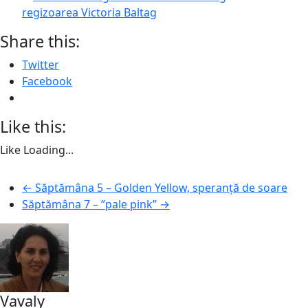
regizoarea Victoria Baltag
Share this:
Twitter
Facebook
Like this:
Like
Loading...
←
Săptămâna 5 – Golden Yellow, speranță de soare
Săptămâna 7 – ”pale pink”
→
Vavaly