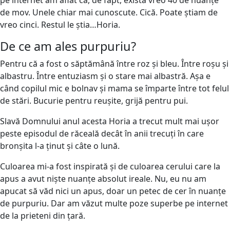
de mov. Unele chiar mai cunoscute. Cică. Poate știam de
vreo cinci. Restul le știa…Horia.
De ce am ales purpuriu?
Pentru că a fost o săptămână între roz și bleu. Între roșu și
albastru. Între entuziasm și o stare mai albastră. Așa e
când copilul mic e bolnav și mama se împarte între tot felul
de stări. Bucurie pentru reușite, grijă pentru pui.
Slavă Domnului anul acesta Horia a trecut mult mai ușor
peste episodul de răceală decât în anii trecuți în care
bronșita l-a ținut și câte o lună.
Culoarea mi-a fost inspirată și de culoarea cerului care la
apus a avut niște nuanțe absolut ireale. Nu, eu nu am
apucat să văd nici un apus, doar un petec de cer în nuanțe
de purpuriu. Dar am văzut multe poze superbe pe internet
de la prieteni din țară.