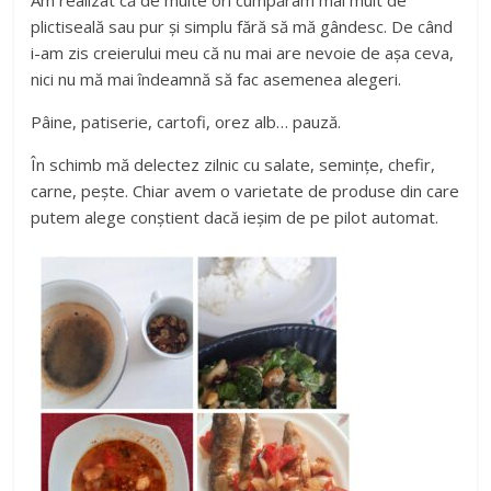
Am realizat că de multe ori cumpăram mai mult de
plictiseală sau pur și simplu fără să mă gândesc. De când
i-am zis creierului meu că nu mai are nevoie de așa ceva,
nici nu mă mai îndeamnă să fac asemenea alegeri.
Pâine, patiserie, cartofi, orez alb… pauză.
În schimb mă delectez zilnic cu salate, semințe, chefir,
carne, pește. Chiar avem o varietate de produse din care
putem alege conștient dacă ieșim de pe pilot automat.