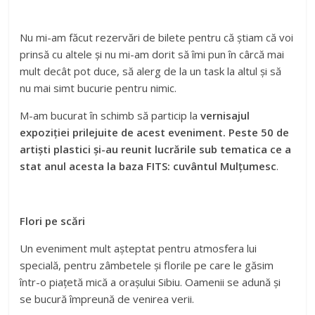
Nu mi-am făcut rezervări de bilete pentru că știam că voi
prinsă cu altele și nu mi-am dorit să îmi pun în cârcă mai
mult decât pot duce, să alerg de la un task la altul și să
nu mai simt bucurie pentru nimic.
M-am bucurat în schimb să particip la
vernisajul
expoziției prilejuite de acest eveniment. Peste 50 de
artiști plastici și-au reunit lucrările sub tematica ce a
stat anul acesta la baza FITS: cuvântul Mulțumesc
.
Flori pe scări
Un eveniment mult așteptat pentru atmosfera lui
specială, pentru zâmbetele și florile pe care le găsim
într-o piațetă mică a orașului Sibiu. Oamenii se adună și
se bucură împreună de venirea verii.