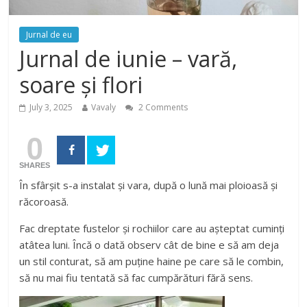
Jurnal de eu
Jurnal de iunie – vară,
soare și flori
July 3, 2025
Vavaly
2 Comments
0
SHARES
În sfârșit s-a instalat și vara, după o lună mai ploioasă și
răcoroasă.
Fac dreptate fustelor și rochiilor care au așteptat cuminți
atâtea luni. Încă o dată observ cât de bine e să am deja
un stil conturat, să am puține haine pe care să le combin,
să nu mai fiu tentată să fac cumpărături fără sens.