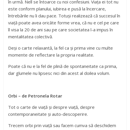
în urmă. Nell se întoarce cu noi confesiuni. Viața ei tot nu
este conform planului, iubirea e pusă la încercare,
întrebările nu îi dau pace. Totuși realizează că succesul în
viață poate avea oricâte forme vrea, că nu e cel pe care
îl visa la 20 de ani sau pe care societatea l-a impus în
mentalitatea colectivă.
Deși o carte relaxantă, la fel ca și prima vine cu multe
momente de reflectare la propria realitate.
Poate că nu e la fel de plină de spontaneitate ca prima,
dar glumele nu lipsesc nici din acest al doilea volum.
Orbi – de Petronela Rotar
Tot o carte de viață și despre viață, despre
contemporaneitate și auto-descoperire.
Trecem orbi prin viață sau facem cumva să deschidem