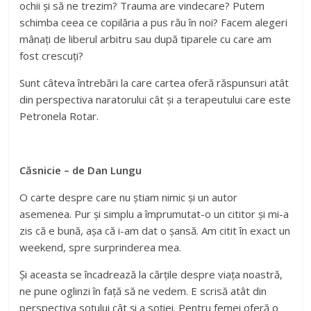
ochii și să ne trezim? Trauma are vindecare? Putem
schimba ceea ce copilăria a pus rău în noi? Facem alegeri
mânați de liberul arbitru sau după tiparele cu care am
fost crescuți?
Sunt câteva întrebări la care cartea oferă răspunsuri atât
din perspectiva naratorului cât și a terapeutului care este
Petronela Rotar.
Căsnicie – de Dan Lungu
O carte despre care nu știam nimic și un autor
asemenea. Pur și simplu a împrumutat-o un cititor și mi-a
zis că e bună, așa că i-am dat o șansă. Am citit în exact un
weekend, spre surprinderea mea.
Și aceasta se încadrează la cărțile despre viața noastră,
ne pune oglinzi în față să ne vedem. E scrisă atât din
perspectiva soțului cât și a soției. Pentru femei oferă o