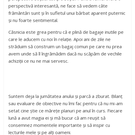
perspectivă interesantă, ne face să vedem câte
frământări sunt și în sufletul unui bărbat aparent puternic
și nu foarte sentimental.
Căsnicia este grea pentru că e plină de bagaje inutile pe
care le aducem cu noi în relație. Apoi ani de zile ne
străduim să construim un bagaj comun pe care nu prea
avem unde să îl îngrămădim dacă nu scăpăm de vechile
achiziții ce nu ne mai servesc.
Suntem deja la jumătatea anului și parcă a zburat. Bilanț
sau evaluare de obiective nu îmi fac pentru că nu mi-am
setat cine știe ce mărețe planuri pe anul în curs. Fiecare
lună a avut magia ei și mă bucur că am reușit să
consemnez momentele importante și să inspir cu
lecturile mele și pe alți oameni.