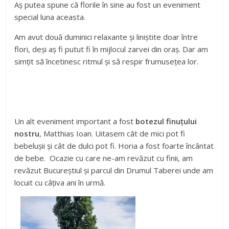
Aș putea spune că florile în sine au fost un eveniment
special luna aceasta.
Am avut două duminici relaxante și liniștite doar între
flori, deși aș fi putut fi în mijlocul zarvei din oraș. Dar am
simțit să încetinesc ritmul și să respir frumusețea lor.
Un alt eveniment important a fost
botezul finuțului
nostru
, Matthias Ioan. Uitasem cât de mici pot fi
bebelușii și cât de dulci pot fi. Horia a fost foarte încântat
de bebe. Ocazie cu care ne-am revăzut cu finii, am
revăzut Bucureștiul și parcul din Drumul Taberei unde am
locuit cu câțiva ani în urmă.