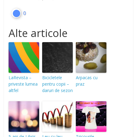
0
Alte articole
LaRevista –
Bicicletele
Arpacas cu
priveste lumea
pentru copii –
praz
altfel
daruri de sezon
5 ani de Libris
Leu cu leu
Tricourile