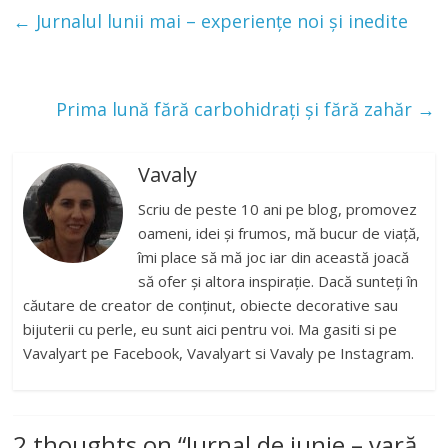
←
Jurnalul lunii mai – experiențe noi și inedite
Prima lună fără carbohidrați și fără zahăr
→
Vavaly
Scriu de peste 10 ani pe blog, promovez
oameni, idei și frumos, mă bucur de viață,
îmi place să mă joc iar din această joacă
să ofer și altora inspirație. Dacă sunteți în
căutare de creator de conținut, obiecte decorative sau
bijuterii cu perle, eu sunt aici pentru voi. Ma gasiti si pe
Vavalyart pe Facebook, Vavalyart si Vavaly pe Instagram.
2 thoughts on “
Jurnal de iunie – vară,