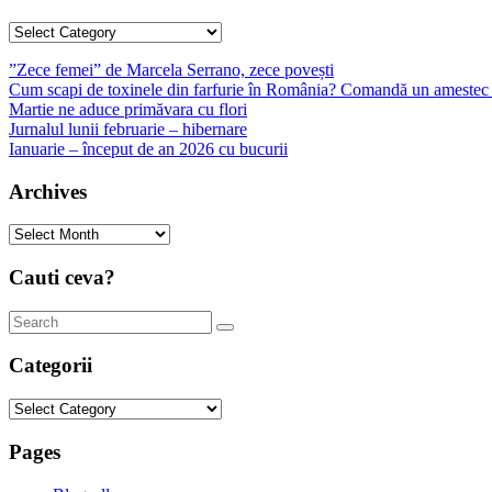
Categories
”Zece femei” de Marcela Serrano, zece povești
Cum scapi de toxinele din farfurie în România? Comandă un amestec 
Martie ne aduce primăvara cu flori
Jurnalul lunii februarie – hibernare
Ianuarie – început de an 2026 cu bucurii
Archives
Archives
Cauti ceva?
Categorii
Categorii
Pages