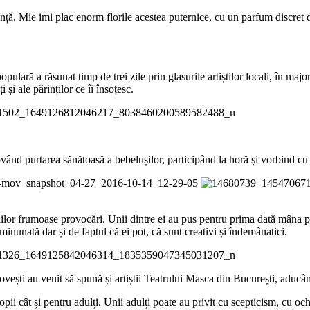
ă. Mie imi plac enorm florile acestea puternice, cu un parfum discret dar
opulară a răsunat timp de trei zile prin glasurile artiștilor locali, în majo
 și ale părinților ce îi însoțesc.
d purtarea sănătoasă a bebelușilor, participând la horă și vorbind cu o
iilor frumoase provocări. Unii dintre ei au pus pentru prima dată mâna pe 
inunată dar și de faptul că ei pot, că sunt creativi și îndemânatici.
povești au venit să spună și artiștii Teatrului Masca din București, aducâ
ii cât și pentru adulți. Unii adulți poate au privit cu scepticism, cu ochi 