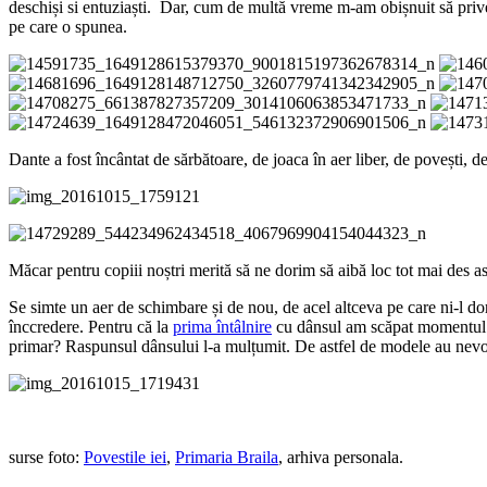
deschiși si entuziaști. Dar, cum de multă vreme m-am obișnuit să prives
pe care o spunea.
Dante a fost încântat de sărbătoare, de joaca în aer liber, de povești, de
Măcar pentru copiii noștri merită să ne dorim să aibă loc tot mai des ast
Se simte un aer de schimbare și de nou, de acel altceva pe care ni-l dor
înccredere. Pentru că la
prima întâlnire
cu dânsul am scăpat momentul de
primar? Raspunsul dânsului l-a mulțumit. De astfel de modele au nevoie 
surse foto:
Povestile iei
,
Primaria Braila
, arhiva personala.