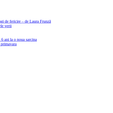
ugi de fericire – de Laura Frunză
le verii
6 ani la o noua sarcina
e primavara