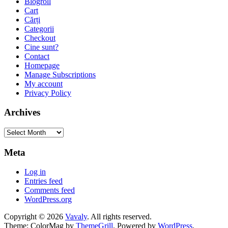
Blogroll
Cart
Cărți
Categorii
Checkout
Cine sunt?
Contact
Homepage
Manage Subscriptions
My account
Privacy Policy
Archives
Archives
Meta
Log in
Entries feed
Comments feed
WordPress.org
Copyright © 2026
Vavaly
. All rights reserved.
Theme: ColorMag by
ThemeGrill
. Powered by
WordPress
.