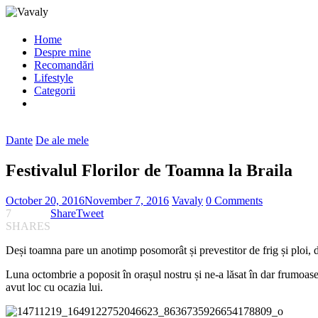
Home
Despre mine
Recomandări
Lifestyle
Categorii
Dante
De ale mele
Festivalul Florilor de Toamna la Braila
October 20, 2016
November 7, 2016
Vavaly
0 Comments
7
Share
Tweet
SHARES
Deși toamna pare un anotimp posomorât și prevestitor de frig și ploi, d
Luna octombrie a poposit în orașul nostru și ne-a lăsat în dar frumoas
avut loc cu ocazia lui.