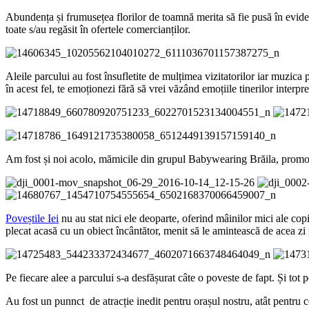
Abundența și frumusețea florilor de toamnă merita să fie pusă în evidenț
toate s/au regăsit în ofertele comercianților.
Aleile parcului au fost însufletite de mulțimea vizitatorilor iar muzica p
în acest fel, te emoționezi fără să vrei văzând emoțiile tinerilor interpreți
Am fost și noi acolo, mămicile din grupul Babywearing Brăila, promovân
Poveștile Iei
nu au stat nici ele deoparte, oferind mâinilor mici ale cop
plecat acasă cu un obiect încântător, menit să le amintească de acea zi m
Pe fiecare alee a parcului s-a desfășurat câte o poveste de fapt. Și tot 
Au fost un punnct de atracție inedit pentru orașul nostru, atât pentru cop