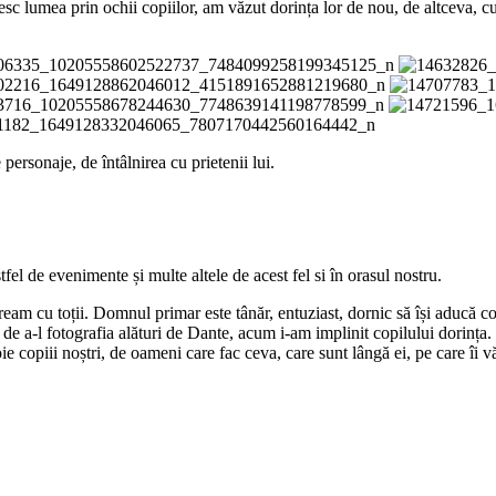
c lumea prin ochii copiilor, am văzut dorința lor de nou, de altceva, curi
 personaje, de întâlnirea cu prietenii lui.
fel de evenimente și multe altele de acest fel si în orasul nostru.
eam cu toții. Domnul primar este tânăr, entuziast, dornic să își aducă con
 a-l fotografia alături de Dante, acum i-am implinit copilului dorința
copiii noștri, de oameni care fac ceva, care sunt lângă ei, pe care îi vă