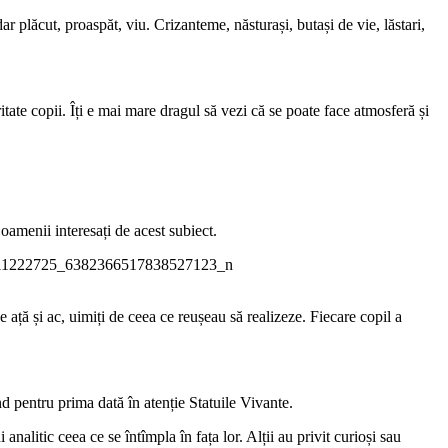
 plăcut, proaspăt, viu. Crizanteme, năsturași, butași de vie, lăstari,
ritate copii. Îți e mai mare dragul să vezi că se poate face atmosferă și
amenii interesați de acest subiect.
ață și ac, uimiți de ceea ce reușeau să realizeze. Fiecare copil a
nd pentru prima dată în atenție Statuile Vivante.
analitic ceea ce se întîmpla în fața lor. Alții au privit curioși sau