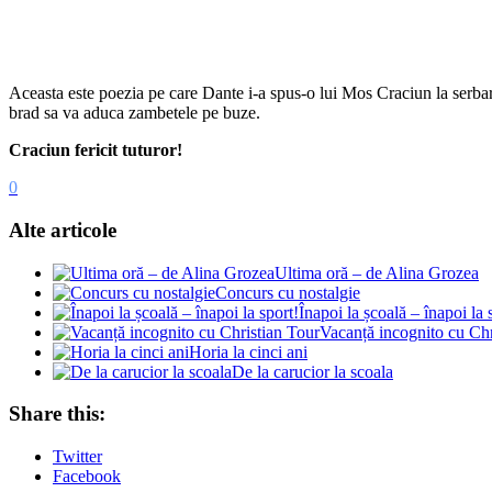
Aceasta este poezia pe care Dante i-a spus-o lui Mos Craciun la serbar
brad sa va aduca zambetele pe buze.
Craciun fericit tuturor!
0
Alte articole
Ultima oră – de Alina Grozea
Concurs cu nostalgie
Înapoi la școală – înapoi la 
Vacanță incognito cu Chr
Horia la cinci ani
De la carucior la scoala
Share this:
Twitter
Facebook