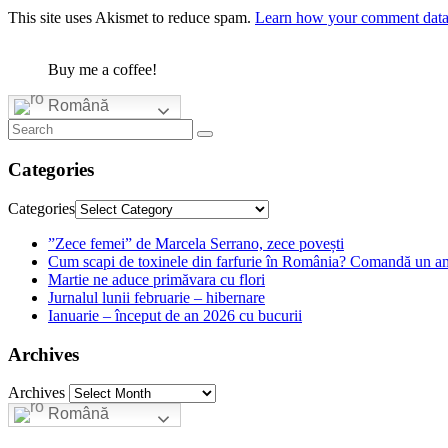
This site uses Akismet to reduce spam.
Learn how your comment data 
Buy me a coffee!
Română
Categories
Categories
”Zece femei” de Marcela Serrano, zece povești
Cum scapi de toxinele din farfurie în România? Comandă un am
Martie ne aduce primăvara cu flori
Jurnalul lunii februarie – hibernare
Ianuarie – început de an 2026 cu bucurii
Archives
Archives
Română