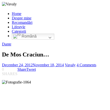
Home
Despre mine
Recomandări
Lifestyle
Categorii
Română
Dante
De Mos Craciun…
December 24, 2012
November 18, 2014
Vavaly
4 Comments
0
Share
Tweet
SHARES