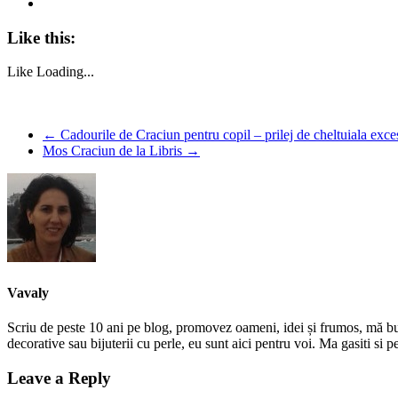
Like this:
Like
Loading...
←
Cadourile de Craciun pentru copil – prilej de cheltuiala exce
Mos Craciun de la Libris
→
Vavaly
Scriu de peste 10 ani pe blog, promovez oameni, idei și frumos, mă bucur
decorative sau bijuterii cu perle, eu sunt aici pentru voi. Ma gasiti s
Leave a Reply