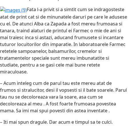
Fata l-a privit si a simtit cum se indragosteste
atat de print cat si de minunatele daruri pe care le adusese
cu el. De atunci Alba ca Zapada a fost mereu frumoasa si
tanara, traind alaturi de printul ei Farmec o mie de ani si
mai traiesc inca si astazi, aducand frumusete si incantare
tuturor locuitorilor din imparatie. In laboratoarele Farmec
retetele sampoanelor, balsamurilor, cremelor si
tratamentelor speciale sunt mereu imbunatatite si
studiate, pentru a se gasi cele mai bune retete
miraculoase.
– Acum inteleg cum de parul tau este mereu atat de
frumos si stralucitor, desi il vopsesti si il bate soarele. Parul
tau nu se decoloreaza vara la soare, asa cum se
decoloreaza al meu . A fost foarte frumoasa povestea
mama. Sa imi mai spui povesti din astea inventate .
– Iti mai spun dragule. Dar acum e timpul sa te culci.