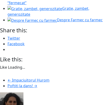
“fermecat”
Gratie, zambet,
generozitate
Despre Farmec cu farmec
Share this:
Twitter
Facebook
Like this:
Like
Loading...
←
Impaciuitorul Hurom
Poftiti la dans!
→