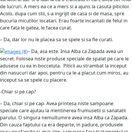
de lucruri. A mers ea ce a mers si a ajuns la casuta piticilor.
Acolo, dupa cum stii, s-a ingrijit de casa si de masa, spre
bucuria micutilor locatari. Erau foarte incantati de felul in
care fata le gatea, le facea curat.
– Da, dar lor nu le placea sa se spele si sa fie curati.
– Da, asa este. Insa Alba ca Zapada avea un
secret. Folosea niste produse speciale de spalat pe care le
adusese cu ea in bocceluta. Piticii au strambat la inceput
din nasucuri dar apoi, pentru ca le-a placut cum miros, au
inceput sa se spele cu placere.
-Chiar si pe cap?
– Da, chiar si pe cap. Avea printesa niste sampoane
speciale care ajutau la mentinerea frumusetii si sanatatii
parului. O singura nemultumire avea insa Alba ca Zapada.
Din cauza faptului ca era departe, in padure, produsele
erau pe sfarsite si, mai ales, ramasese fara tratamentul ei