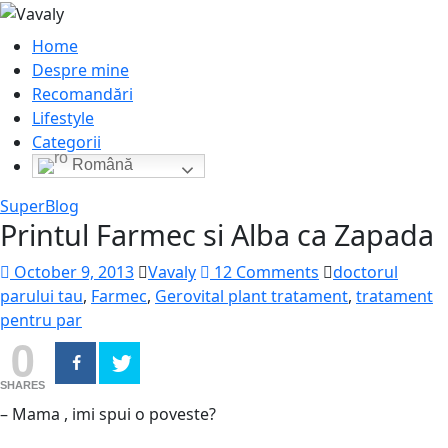
Home
Despre mine
Recomandări
Lifestyle
Categorii
Română
SuperBlog
Printul Farmec si Alba ca Zapada
October 9, 2013
Vavaly
12 Comments
doctorul
parului tau
,
Farmec
,
Gerovital plant tratament
,
tratament
pentru par
0
SHARES
– Mama , imi spui o poveste?