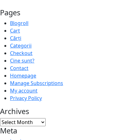
Pages
Blogroll
Cart
Cărți
Categorii
Checkout
Cine sunt?
Contact
Homepage
Manage Subscriptions
My account
Privacy Policy
Archives
Archives
Meta