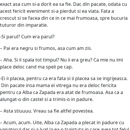
exact asa cum si-a dorit ea sa fie. Dar, din pacate, odata cu
acest fericit eveniment si-a pierdut si ea viata. Fata a
crescut si se facea din ce in ce mai frumoasa, spre bucuria
tuturor din imparatie.
-Si parul? Cum era parul?
– Pai era negru si frumos, asa cum am zis.
– Aha. Si il spala tot timpul? Nu ii era greu? Ca mie nu imi
place deloc cand ma speli pe cap.
-Ei ii placea, pentru ca era fata si ii placea sa se ingrijeasca.
Din pacate insa mama ei vitrega nu era deloc fericita
pentru ca Alba ca Zapada era atat de frumoasa. Asa ca a
alungat-o din castel si a trimis-o in padure.
– Asta stiuuuu. Vreau sa fie altfel povestea.
– Acum, acum. Uite, Alba ca Zapada a plecat in padure cu
vanatorul dar si-a luat la ea o traistuta in care avea tot felul