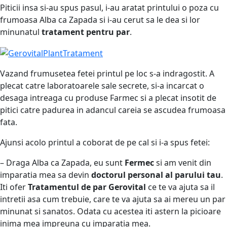
Piticii insa si-au spus pasul, i-au aratat printului o poza cu
frumoasa Alba ca Zapada si i-au cerut sa le dea si lor
minunatul
tratament pentru par
.
Vazand frumusetea fetei printul pe loc s-a indragostit. A
plecat catre laboratoarele sale secrete, si-a incarcat o
desaga intreaga cu produse Farmec si a plecat insotit de
pitici catre padurea in adancul careia se ascudea frumoasa
fata.
Ajunsi acolo printul a coborat de pe cal si i-a spus fetei:
– Draga Alba ca Zapada, eu sunt
Fermec
si am venit din
imparatia mea sa devin
doctorul personal al parului tau
.
Iti ofer
Tratamentul de par
Gerovital
ce te va ajuta sa il
intretii asa cum trebuie, care te va ajuta sa ai mereu un par
minunat si sanatos. Odata cu acestea iti astern la picioare
inima mea impreuna cu imparatia mea.