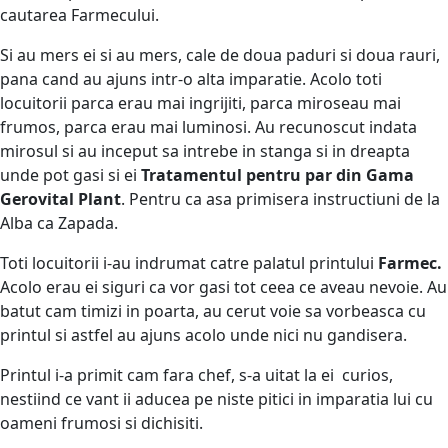
cautarea Farmecului.
Si au mers ei si au mers, cale de doua paduri si doua rauri,
pana cand au ajuns intr-o alta imparatie. Acolo toti
locuitorii parca erau mai ingrijiti, parca miroseau mai
frumos, parca erau mai luminosi. Au recunoscut indata
mirosul si au inceput sa intrebe in stanga si in dreapta
unde pot gasi si ei
Tratamentul pentru par din Gama
Gerovital Plant
. Pentru ca asa primisera instructiuni de la
Alba ca Zapada.
Toti locuitorii i-au indrumat catre palatul printului
Farmec.
Acolo erau ei siguri ca vor gasi tot ceea ce aveau nevoie. Au
batut cam timizi in poarta, au cerut voie sa vorbeasca cu
printul si astfel au ajuns acolo unde nici nu gandisera.
Printul i-a primit cam fara chef, s-a uitat la ei curios,
nestiind ce vant ii aducea pe niste pitici in imparatia lui cu
oameni frumosi si dichisiti.