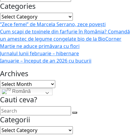
Categories
Categories
”Zece femei” de Marcela Serrano, zece povești
Cum scapi de toxinele din farfurie în România? Comandă
un amestec de legume congelate bio de la BioCorner
Martie ne aduce primăvara cu flori
Jurnalul lunii februarie – hibernare
Ianuarie – început de an 2026 cu bucurii
Archives
Archives
Română
Cauti ceva?
Categorii
Categorii