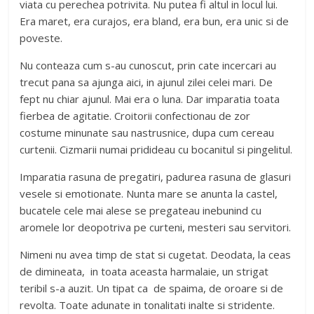
viata cu perechea potrivita. Nu putea fi altul in locul lui.
Era maret, era curajos, era bland, era bun, era unic si de
poveste.
Nu conteaza cum s-au cunoscut, prin cate incercari au
trecut pana sa ajunga aici, in ajunul zilei celei mari. De
fept nu chiar ajunul. Mai era o luna. Dar imparatia toata
fierbea de agitatie. Croitorii confectionau de zor
costume minunate sau nastrusnice, dupa cum cereau
curtenii. Cizmarii numai pridideau cu bocanitul si pingelitul.
Imparatia rasuna de pregatiri, padurea rasuna de glasuri
vesele si emotionate. Nunta mare se anunta la castel,
bucatele cele mai alese se pregateau inebunind cu
aromele lor deopotriva pe curteni, mesteri sau servitori.
Nimeni nu avea timp de stat si cugetat. Deodata, la ceas
de dimineata, in toata aceasta harmalaie, un strigat
teribil s-a auzit. Un tipat ca de spaima, de oroare si de
revolta. Toate adunate in tonalitati inalte si stridente.