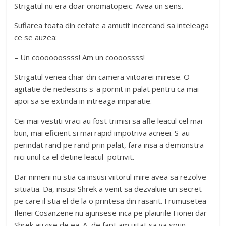
Strigatul nu era doar onomatopeic. Avea un sens.
Suflarea toata din cetate a amutit incercand sa inteleaga
ce se auzea:
– Un coooooossss! Am un coooossss!
Strigatul venea chiar din camera viitoarei mirese. O
agitatie de nedescris s-a pornit in palat pentru ca mai
apoi sa se extinda in intreaga imparatie.
Cei mai vestiti vraci au fost trimisi sa afle leacul cel mai
bun, mai eficient si mai rapid impotriva acneei. S-au
perindat rand pe rand prin palat, fara insa a demonstra
nici unul ca el detine leacul potrivit.
Dar nimeni nu stia ca insusi viitorul mire avea sa rezolve
situatia. Da, insusi Shrek a venit sa dezvaluie un secret
pe care il stia el de la o printesa din rasarit. Frumusetea
Ilenei Cosanzene nu ajunsese inca pe plaiurile Fionei dar
Shrek auzise de ea. A, de fapt am uitat sa va spun,