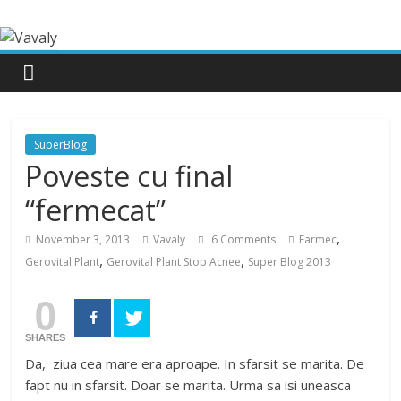
SuperBlog
Poveste cu final
“fermecat”
,
November 3, 2013
Vavaly
6 Comments
Farmec
,
,
Gerovital Plant
Gerovital Plant Stop Acnee
Super Blog 2013
0
SHARES
Da, ziua cea mare era aproape. In sfarsit se marita. De
fapt nu in sfarsit. Doar se marita. Urma sa isi uneasca