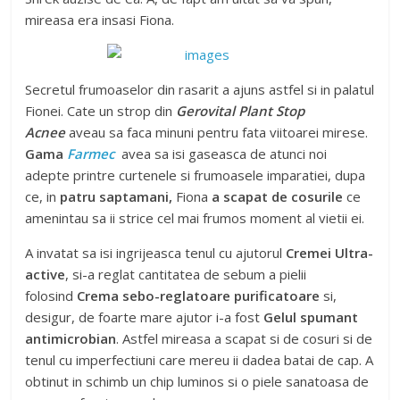
mireasa era insasi Fiona.
Secretul frumoaselor din rasarit a ajuns astfel si in palatul
Fionei. Cate un strop din
Gerovital Plant Stop
Acnee
aveau sa faca minuni pentru fata viitoarei mirese.
Gama
Farmec
avea sa isi gaseasca de atunci noi
adepte printre curtenele si frumoasele imparatiei, dupa
ce, in
patru saptamani,
Fiona
a scapat de cosurile
ce
amenintau sa ii strice cel mai frumos moment al vietii ei.
A invatat sa isi ingrijeasca tenul cu ajutorul
Cremei Ultra-
active
, si-a reglat cantitatea de sebum a pielii
folosind
Crema sebo-reglatoare purificatoare
si,
desigur, de foarte mare ajutor i-a fost
Gelul spumant
antimicrobian
. Astfel mireasa a scapat si de cosuri si de
tenul cu imperfectiuni care mereu ii dadea batai de cap. A
obtinut in schimb un chip luminos si o piele sanatoasa de