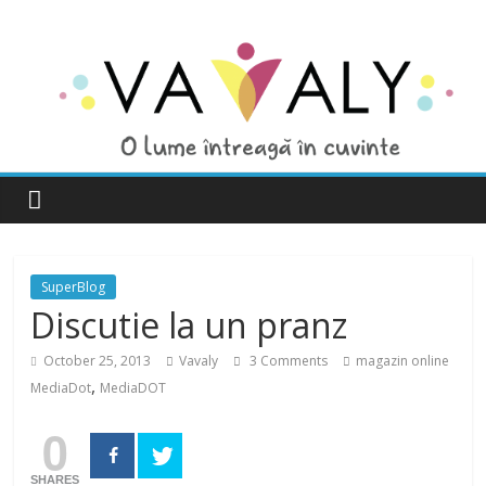
SuperBlog
Discutie la un pranz
October 25, 2013
Vavaly
3 Comments
magazin online
,
MediaDot
MediaDOT
0
SHARES