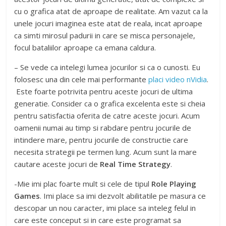
cu o grafica atat de aproape de realitate. Am vazut ca la
unele jocuri imaginea este atat de reala, incat aproape
ca simti mirosul padurii in care se misca personajele,
focul bataliilor aproape ca emana caldura.
– Se vede ca intelegi lumea jocurilor si ca o cunosti. Eu
folosesc una din cele mai performante
placi video nVidia
.
Este foarte potrivita pentru aceste jocuri de ultima
generatie. Consider ca o grafica excelenta este si cheia
pentru satisfactia oferita de catre aceste jocuri. Acum
oamenii numai au timp si rabdare pentru jocurile de
intindere mare, pentru jocurile de constructie care
necesita strategii pe termen lung. Acum sunt la mare
cautare aceste jocuri de
Real Time Strategy
.
-Mie imi plac foarte mult si cele de tipul
Role Playing
Games
. Imi place sa imi dezvolt abilitatile pe masura ce
descopar un nou caracter, imi place sa inteleg felul in
care este conceput si in care este programat sa