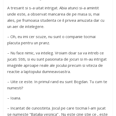
A tresarit si s-a uitat intrigat. Abia atunci si-a amintit
unde este, a observat mancarea de pe masa si, mai
ales, pe frumoasa studenta ce il privea amuzata dar cu
un aer de intelegere.
– Oh, eu imi cer scuze, nu sunt o companie tocmai
placuta pentru un pranz.
– Nu face nimic, va inteleg. Vroiam doar sa va intreb ce
jucati. Stiti, si eu sunt pasionata de jocuri si m-au intrigat
imaginile aproape reale ale jocului precum si viteza de
reactie a laptopului dumneavoastra.
– Uite ce este. In primul rand eu sunt Bogdan. Tu cum te
numesti?
– Ioana.
– Incantat de cunostinta. Jocul pe care tocmai l-am jucat
se numeste “Batalia vesnica” . Nu este cine stie ce , este