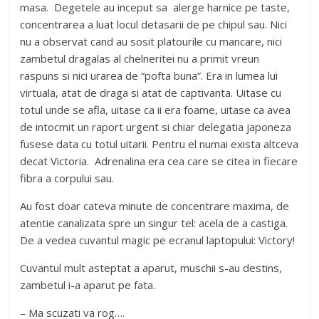
masa. Degetele au inceput sa alerge harnice pe taste,
concentrarea a luat locul detasarii de pe chipul sau. Nici
nu a observat cand au sosit platourile cu mancare, nici
zambetul dragalas al chelneritei nu a primit vreun
raspuns si nici urarea de “pofta buna”. Era in lumea lui
virtuala, atat de draga si atat de captivanta. Uitase cu
totul unde se afla, uitase ca ii era foame, uitase ca avea
de intocmit un raport urgent si chiar delegatia japoneza
fusese data cu totul uitarii. Pentru el numai exista altceva
decat Victoria. Adrenalina era cea care se citea in fiecare
fibra a corpului sau.
Au fost doar cateva minute de concentrare maxima, de
atentie canalizata spre un singur tel: acela de a castiga.
De a vedea cuvantul magic pe ecranul laptopului: Victory!
Cuvantul mult asteptat a aparut, muschii s-au destins,
zambetul i-a aparut pe fata.
– Ma scuzati va rog….