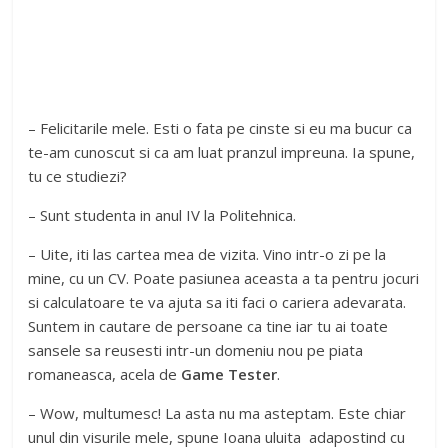
– Felicitarile mele. Esti o fata pe cinste si eu ma bucur ca
te-am cunoscut si ca am luat pranzul impreuna. Ia spune,
tu ce studiezi?
– Sunt studenta in anul IV la Politehnica.
– Uite, iti las cartea mea de vizita. Vino intr-o zi pe la
mine, cu un CV. Poate pasiunea aceasta a ta pentru jocuri
si calculatoare te va ajuta sa iti faci o cariera adevarata.
Suntem in cautare de persoane ca tine iar tu ai toate
sansele sa reusesti intr-un domeniu nou pe piata
romaneasca, acela de
Game Tester
.
– Wow, multumesc! La asta nu ma asteptam. Este chiar
unul din visurile mele, spune Ioana uluita adapostind cu