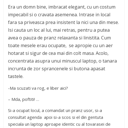
Era un domn bine, imbracat elegant, cu un costum
impecabil si o cravata asemenea. Intrase in local
fara sa priveasca prea insistent la nici una din mese.
Isi cauta un loc al lui, mai retras, pentru a putea
avea o pauza de pranz relaxanta si linistita. Cum
toate mesele erau ocupate, se apropie cu un aer
hotarat si sigur de cea mai din colt masa. Acolo,
concentrata asupra unui minuscul laptop, o tanara
incrunta de zor sprancenele si butona apasat
tastele.
-Ma scuzati va rog, e liber aici?
– Mda, poftiti! …
Si-a ocupat locul, a comandat un pranz usor, si-a
consultat agenda apoi si-a scos si el din gentuta
speciala un laptop aproape identic cu al tovarasei de