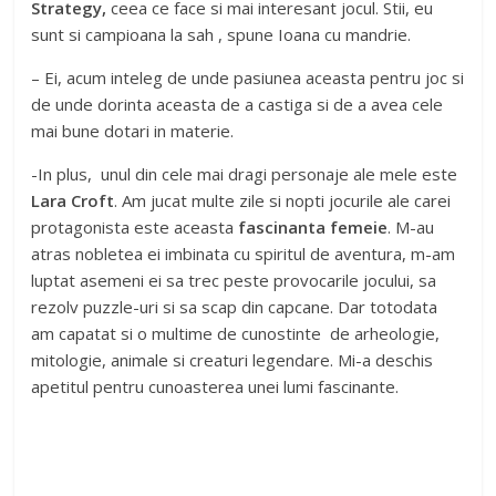
Strategy,
ceea ce face si mai interesant jocul. Stii, eu
sunt si campioana la sah , spune Ioana cu mandrie.
– Ei, acum inteleg de unde pasiunea aceasta pentru joc si
de unde dorinta aceasta de a castiga si de a avea cele
mai bune dotari in materie.
-In plus, unul din cele mai dragi personaje ale mele este
Lara Croft
. Am jucat multe zile si nopti jocurile ale carei
protagonista este aceasta
fascinanta femeie
. M-au
atras nobletea ei imbinata cu spiritul de aventura, m-am
luptat asemeni ei sa trec peste provocarile jocului, sa
rezolv puzzle-uri si sa scap din capcane. Dar totodata
am capatat si o multime de cunostinte de arheologie,
mitologie, animale si creaturi legendare. Mi-a deschis
apetitul pentru cunoasterea unei lumi fascinante.