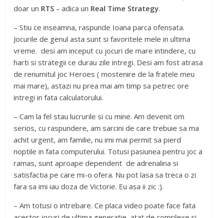
doar un
RTS
– adica un
Real Time Strategy
.
– Stiu ce inseamna, raspunde Ioana parca ofensata.
Jocurile de genul asta sunt si favoritele mele in ultima
vreme. desi am inceput cu jocuri de mare intindere, cu
harti si strategii ce durau zile intregi. Desi am fost atrasa
de renumitul joc Heroes ( mostenire de la fratele meu
mai mare), astazi nu prea mai am timp sa petrec ore
intregi in fata calculatorului.
– Cam la fel stau lucrurile si cu mine. Am devenit om
serios, cu raspundere, am sarcini de care trebuie sa ma
achit urgent, am familie, nu imi mai permit sa pierd
noptile in fata computerului. Totusi pasiunea pentru joc a
ramas, sunt aproape dependent de adrenalina si
satisfactia pe care mi-o ofera. Nu pot lasa sa treca o zi
fara sa imi iau doza de Victorie. Eu asa ii zic :).
– Am totusi o intrebare. Ce placa video poate face fata
acestor jocuri de ultima generatie, atat de complexe si