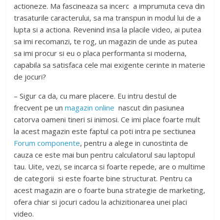
actioneze. Ma fascineaza sa incerc a imprumuta ceva din
trasaturile caracterului, sa ma transpun in modul lui de a
lupta si a actiona. Revenind insa la placile video, ai putea
sa imi recomanzi, te rog, un magazin de unde as putea
sa imi procur si eu o placa performanta si moderna,
capabila sa satisfaca cele mai exigente cerinte in materie
de jocuri?
– Sigur ca da, cu mare placere. Eu intru destul de
frecvent pe un
magazin online
nascut din pasiunea
catorva oameni tineri si inimosi. Ce imi place foarte mult
la acest magazin este faptul ca poti intra pe sectiunea
Forum componente
, pentru a alege in cunostinta de
cauza ce este mai bun pentru calculatorul sau laptopul
tau. Uite, vezi, se incarca si foarte repede, are o multime
de categorii si este foarte bine structurat. Pentru ca
acest magazin are o foarte buna strategie de marketing,
ofera chiar si jocuri cadou la achizitionarea unei placi
video.