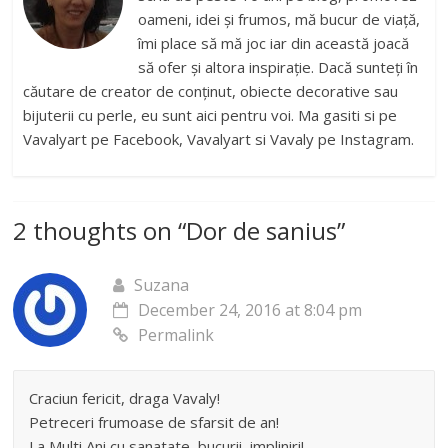
oameni, idei și frumos, mă bucur de viață,
îmi place să mă joc iar din această joacă
să ofer și altora inspirație. Dacă sunteți în
căutare de creator de conținut, obiecte decorative sau
bijuterii cu perle, eu sunt aici pentru voi. Ma gasiti si pe
Vavalyart pe Facebook, Vavalyart si Vavaly pe Instagram.
2 thoughts on “
Dor de sanius
”
Suzana
December 24, 2016 at 8:04 pm
Permalink
Craciun fericit, draga Vavaly!
Petreceri frumoase de sfarsit de an!
La Multi Ani cu sanatate, bucurii, impliniri!