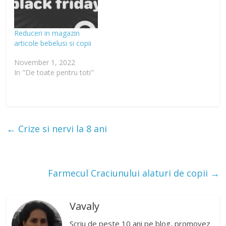
pitorescut saniei…
Reduceri in magazin
articole bebelusi si copii
November 1, 2022
In "De toate pentru toti"
←
Crize si nervi la 8 ani
Farmecul Craciunului alaturi de copii
→
Vavaly
Scriu de peste 10 ani pe blog, promovez