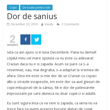
Copii
De toate pentru toti
Dor de sanius
December 23, 2016
Vavaly
2 Comments
2
SHARES
Iata ca am ajuns si in luna Decembrie. Pana nu demult
copilul meu cel mare spunea ca nu este cu adevarat
Craciun daca nu e si zapada. Acum se pare ca s-a
resemnat, sau, mai degraba, s-a adaptat la vremea de
afara. Desi imi este si mie dor de un Craciun cu copaci
albi si strazile inzapezite, imi este dor sa aud glasuri de
copii imbujorati de la săniuș. Mi-e dor de patinoarele
improvizate pe care aluneca nu doar copiii ci si adultii.
Eu sunt sigura insa ca va veni si zapada, ca iarna nu va
trece fara sa avem aceasta bucurie alaturi de copiii