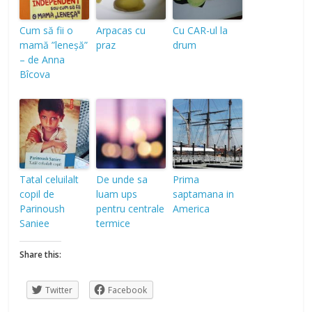
Cum să fii o
Arpacas cu
Cu CAR-ul la
mamă ”leneșă”
praz
drum
– de Anna
Bîcova
Tatal celuilalt
De unde sa
Prima
copil de
luam ups
saptamana in
Parinoush
pentru centrale
America
Saniee
termice
Share this:
Twitter
Facebook