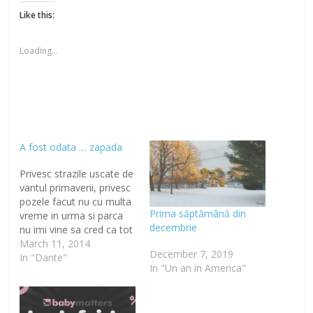
Like this:
Loading...
A fost odata … zapada
Privesc strazile uscate de
vantul primaverii, privesc
pozele facut nu cu multa
Prima săptămână din
vreme in urma si parca
decembrie
nu imi vine sa cred ca tot
acel potop de zapada a
March 11, 2014
December 7, 2019
disparut in pamantul
In "Dante"
In "Un an in America"
insetat. Stiu ca nu va este
dor de zapada dar eu mi-
am amintit de sanius, de