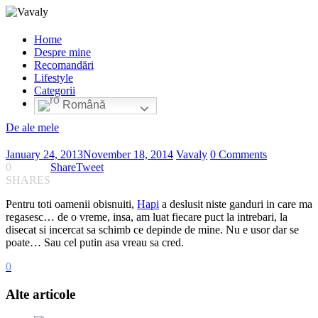
Home
Despre mine
Recomandări
Lifestyle
Categorii
Română
De ale mele
January 24, 2013
November 18, 2014
Vavaly
0 Comments
0
Share
Tweet
SHARES
Pentru toti oamenii obisnuiti,
Hapi
a deslusit niste ganduri in care ma
regasesc… de o vreme, insa, am luat fiecare puct la intrebari, la
disecat si incercat sa schimb ce depinde de mine. Nu e usor dar se
poate… Sau cel putin asa vreau sa cred.
0
Alte articole