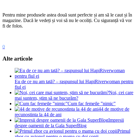
Pentru mine produsele astea două sunt perfecte și am să le caut și în
magazine. Dacă le vedeți și voi să nu le ocoliți. Cu siguranță vă vor
fi de folos.
0
Alte articole
Eu de ce nu am tată? – raspunsul lui HapiRiverwoman pentru
fiul ei
Noi, cei care
mai suntem, știm să ne bucurăm?
Cum fac femeile ”nimic”
44 de motive de
recunostinta la 44 de ani
Impresii
despre oamenii de la Gala SuperBlog
Primul
zbor cu avionul pentru o mama cu doi copii