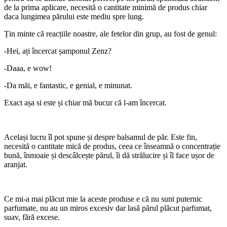
de la prima aplicare, necesită o cantitate minimă de produs chiar
daca lungimea părului este mediu spre lung.
Țin minte că reacțiile noastre, ale fetelor din grup, au fost de genul:
-Hei, ați încercat șamponul Zenz?
-Daaa, e wow!
-Da măi, e fantastic, e genial, e minunat.
Exact așa si este și chiar mă bucur că l-am încercat.
Același lucru îl pot spune și despre balsamul de păr. Este fin,
necesită o cantitate mică de produs, ceea ce înseamnă o concentrație
bună, înmoaie și descâlcește părul, îi dă strălucire și îl face ușor de
aranjat.
Ce mi-a mai plăcut mie la aceste produse e că nu sunt puternic
parfumate, nu au un miros excesiv dar lasă părul plăcut parfumat,
suav, fără excese.