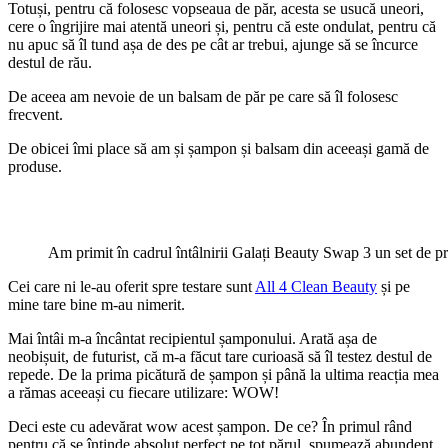
Totuși, pentru că folosesc vopseaua de păr, acesta se usucă uneori,
cere o îngrijire mai atentă uneori și, pentru că este ondulat, pentru că
nu apuc să îl tund așa de des pe cât ar trebui, ajunge să se încurce
destul de rău.
De aceea am nevoie de un balsam de păr pe care să îl folosesc
frecvent.
De obicei îmi place să am și șampon și balsam din aceeași gamă de
produse.
Am primit în cadrul întâlnirii Galați Beauty Swap 3 un set de 
Cei care ni le-au oferit spre testare sunt
All 4 Clean Beauty
și pe
mine tare bine m-au nimerit.
Mai întâi m-a încântat recipientul șamponului. Arată așa de
neobișuit, de futurist, că m-a făcut tare curioasă să îl testez destul de
repede. De la prima picătură de șampon și până la ultima reacția mea
a rămas aceeași cu fiecare utilizare: WOW!
Deci este cu adevărat wow acest șampon. De ce? În primul rând
pentru că se întinde absolut perfect pe tot părul, spumează abundent