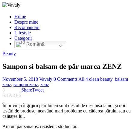
Home
Despre mine
Recomandări
Lifestyle
Categorii
Română
Beauty
Sampon si balsam de păr marca ZENZ
November 5, 2018
Vavaly
0 Comments
All 4 clean beauty
,
balsam
zenz
,
sampon zenz
,
zenz
8
Share
Tweet
SHARES
În privința îngrijirii părului eu sunt destul de deschisă la noi și noi
testări de produse, neavând mari probleme cu căderea părului sau cu
calitatea lui.
Am un păr sănătos, rezistent, strălucitor.