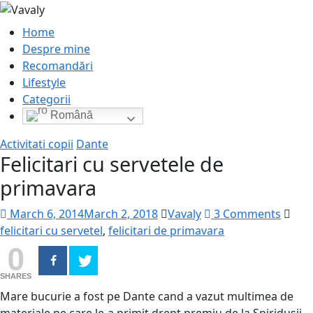
Home
Despre mine
Recomandări
Lifestyle
Categorii
Română
Activitati copii
Dante
Felicitari cu servetele de
primavara
March 6, 2014
March 2, 2018
Vavaly
3 Comments
felicitari cu servetel
,
felicitari de primavara
0
SHARES
Mare bucurie a fost pe Dante cand a vazut multimea de
materiale pe care le-a primit drept premiu de la Spiridusii