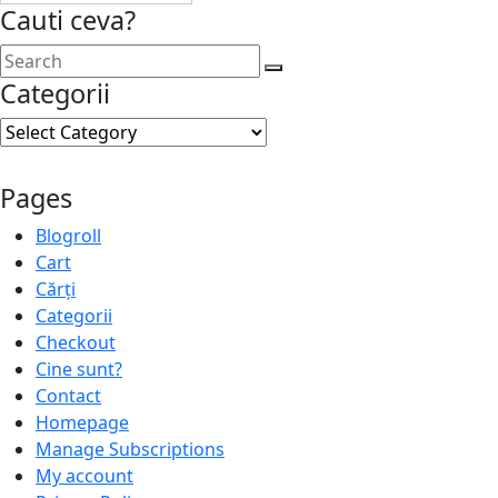
Cauti ceva?
Categorii
Categorii
Pages
Blogroll
Cart
Cărți
Categorii
Checkout
Cine sunt?
Contact
Homepage
Manage Subscriptions
My account