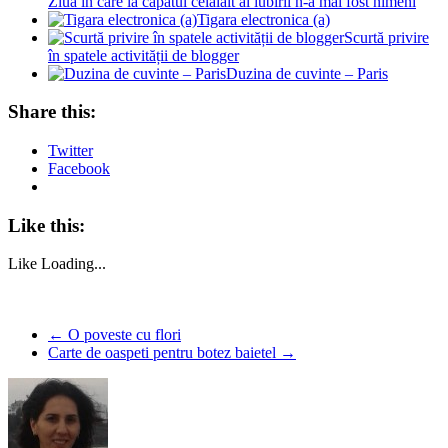
Ziua în care la capătul celălalt al iubirii n-a mai fost nimeni
Tigara electronica (a)
Scurtă privire
în spatele activității de blogger
Duzina de cuvinte – Paris
Share this:
Twitter
Facebook
Like this:
Like
Loading...
←
O poveste cu flori
Carte de oaspeti pentru botez baietel
→