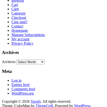
Blogroll
Cart
Cărți
Categorii
Checkout
Cine sunt?
Contact
Homepage
Manage Subscriptions
My account
Privacy Policy
Archives
Archives
Meta
Log in
Entries feed
Comments feed
WordPress.org
Copyright © 2026
Vavaly
. All rights reserved.
Theme: ColorMag by
ThemeGrill
. Powered by
WordPress
.