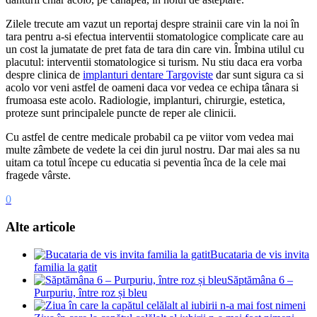
Zilele trecute am vazut un reportaj despre strainii care vin la noi în
tara pentru a-si efectua interventii stomatologice complicate care au
un cost la jumatate de pret fata de tara din care vin. Îmbina utilul cu
placutul: interventii stomatologice si turism. Nu stiu daca era vorba
despre clinica de
implanturi dentare Targoviste
dar sunt sigura ca si
acolo vor veni astfel de oameni daca vor vedea ce echipa tânara si
frumoasa este acolo. Radiologie, implanturi, chirurgie, estetica,
proteze sunt principalele puncte de reper ale clinicii.
Cu astfel de centre medicale probabil ca pe viitor vom vedea mai
multe zâmbete de vedete la cei din jurul nostru. Dar mai ales sa nu
uitam ca totul începe cu educatia si peventia înca de la cele mai
fragede vârste.
0
Alte articole
Bucataria de vis invita
familia la gatit
Săptămâna 6 –
Purpuriu, între roz și bleu