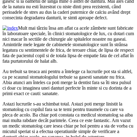
gasesc si la oamenii de lânga mine o astfel de dantura. Mai ales când
de la natura nu esti înzestrat cu niste dinti prea rezistenti, când
perioadele de stres au dus la caderi puternice de calciu având drept
consecinta degradarea danturii, te simti aproape defect.
Mult mai târziu însa am aflat ca acele zâmbete sunt fabricate
în laboratoare speciale, în clinici stomatologice de lux, cu dotari cum
nici macar în sectiile de chirurgie ale spitalelor noastre nu gaseai.
Amintirile mele legate de cabinetele stomatologice sunt în strânsa
legatura cu sentimentele de frica, de teroare chiar, de lipsa de respect
fata de pacientul copil si de totala lipsa de empatie fata de cel aflat în
fata purtatorului de halat alb.
Au trebuit sa treaca ani pentru a întelege ca lucrurile pot sta si altfel,
ca pe scaunul stomatologului trebuie sa gasesti sanatate nu frica.
Abia atunci am înteles ca poti merge la dentist fara sa îti stea pulsul
ci doar cu imaginea unei danturi perfecte în minte si cu dorinta de a
primi exact ce cauti: sanatate.
Astazi lucrurile s-au schimbat total. Astazi poti merge linistit la
stomatolog cu copilul fara sa te temi pentru traumele cu care va
pleca de acolo. Ba chiar poti constata ca medicul stomatolog sa aiba
mai multa rabdare decât parintele. Ceea ce este fantastic. Am vazut
un medic stomatolog care iesea chiar pe hol pentru a sta de vorba cu
micutul speriat si a efectua operatiunile simple de verificare a
danturii chiar acolo, pe canapea, in holul de asteptare.