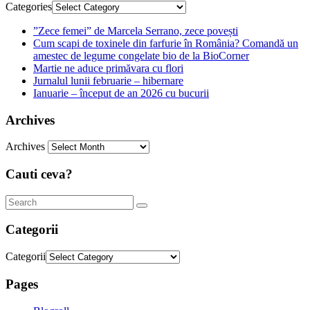
Categories
”Zece femei” de Marcela Serrano, zece povești
Cum scapi de toxinele din farfurie în România? Comandă un
amestec de legume congelate bio de la BioCorner
Martie ne aduce primăvara cu flori
Jurnalul lunii februarie – hibernare
Ianuarie – început de an 2026 cu bucurii
Archives
Archives
Cauti ceva?
Categorii
Categorii
Pages