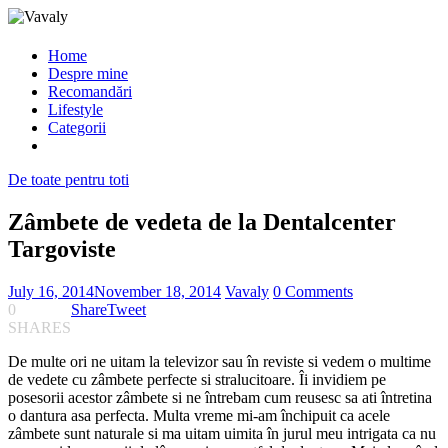
Home
Despre mine
Recomandări
Lifestyle
Categorii
De toate pentru toti
Zâmbete de vedeta de la Dentalcenter
Targoviste
July 16, 2014
November 18, 2014
Vavaly
0 Comments
0
Share
Tweet
SHARES
De multe ori ne uitam la televizor sau în reviste si vedem o multime
de vedete cu zâmbete perfecte si stralucitoare. Îi invidiem pe
posesorii acestor zâmbete si ne întrebam cum reusesc sa ati întretina
o dantura asa perfecta. Multa vreme mi-am închipuit ca acele
zâmbete sunt naturale si ma uitam uimita în jurul meu intrigata ca nu